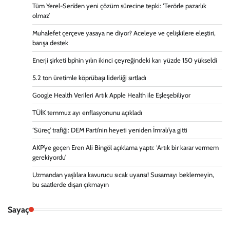
Tüm Yerel-Sen’den yeni çözüm sürecine tepki: ‘Terörle pazarlık
olmaz’
Muhalefet çerçeve yasaya ne diyor? Aceleye ve çelişkilere eleştiri,
barışa destek
Enerji şirketi bp’nin yılın ikinci çeyreğindeki karı yüzde 150 yükseldi
5.2 ton üretimle köprübaşı liderliği sırtladı
Google Health Verileri Artık Apple Health ile Eşleşebiliyor
TÜİK temmuz ayı enflasyonunu açıkladı
‘Süreç’ trafiği: DEM Parti’nin heyeti yeniden İmralı’ya gitti
AKP’ye geçen Eren Ali Bingöl açıklama yaptı: ‘Artık bir karar vermem
gerekiyordu’
Uzmandan yaşlılara kavurucu sıcak uyarısı! Susamayı beklemeyin,
bu saatlerde dışarı çıkmayın
Sayaç