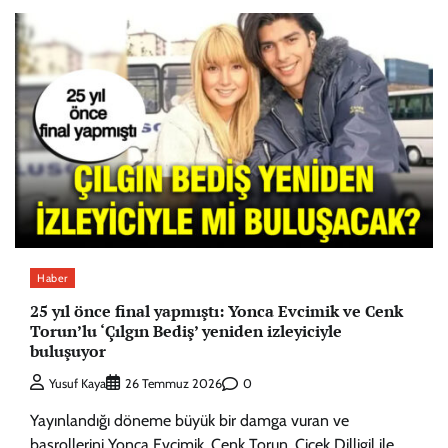
Haber
25 yıl önce final yapmıştı: Yonca Evcimik ve Cenk
Torun’lu ‘Çılgın Bediş’ yeniden izleyiciyle
buluşuyor
0
Yusuf Kaya
26 Temmuz 2026
Yayınlandığı döneme büyük bir damga vuran ve
başrollerini Yonca Evcimik, Cenk Torun, Çiçek Dilligil ile