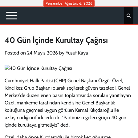
Skip
Perşembe, Ağustos 6, 2026
to
content
40 Gün İçinde Kurultay Çağrısı
Posted on
24 Mayıs 2026
by
Yusuf Kaya
Cumhuriyet Halk Partisi (CHP) Genel Başkanı Özgür Özel,
ikinci kez Grup Başkanı olarak seçilerek güven tazeledi. Genel
Merkez’de düzenlenen basın toplantısında soruları yanıtlayan
Özel, mahkeme tarafından kendisine Genel Başkanlık
koltuğuna geçmesi uygun görülen Kemal Kılıçdaroğlu ile
uzlaşmadığını ifade ederek, “Partimizin geleceği için 40 gün
içinde kurultaya gitmeliyiz” dedi.
Özel, daha önce Kılıçdaroğlu ile birçok kez görüşme