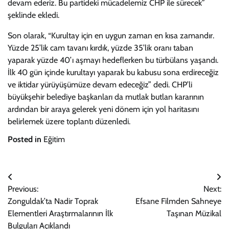
devam ederiz. Bu partideki mücadelemiz CHP ile sürecek”
şeklinde ekledi.
Son olarak, “Kurultay için en uygun zaman en kısa zamandır.
Yüzde 25’lik cam tavanı kırdık, yüzde 35’lik oranı taban
yaparak yüzde 40’ı aşmayı hedeflerken bu türbülans yaşandı.
İlk 40 gün içinde kurultayı yaparak bu kabusu sona erdireceğiz
ve iktidar yürüyüşümüze devam edeceğiz” dedi. CHP’li
büyükşehir belediye başkanları da mutlak butlan kararının
ardından bir araya gelerek yeni dönem için yol haritasını
belirlemek üzere toplantı düzenledi.
Posted in
Eğitim
Yazı
Previous:
Next:
gezinmesi
Zonguldak’ta Nadir Toprak
Efsane Filmden Sahneye
Elementleri Araştırmalarının İlk
Taşınan Müzikal
Bulguları Açıklandı