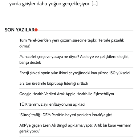
yurda girişler daha yoğun gerçekleşiyor. […]
SON YAZILAR
Tüm Yerel-Sen’den yeni çözüm sürecine tepki: ‘Terörle pazarlık
olmaz’
Muhalefet çerçeve yasaya ne diyor? Aceleye ve çelişkilere eleştiri,
barışa destek
Enerji şirketi bp’nin yılın ikinci çeyreğindeki karı yüzde 150 yükseldi
5.2 ton üretimle köprübaşı liderliği sırtladı
Google Health Verileri Artık Apple Health ile Eşleşebiliyor
TÜİK temmuz ayı enflasyonunu açıkladı
‘Süreç’ trafiği: DEM Parti’nin heyeti yeniden İmralı’ya gitti
AKP’ye geçen Eren Ali Bingöl açıklama yaptı: ‘Artık bir karar vermem
gerekiyordu’