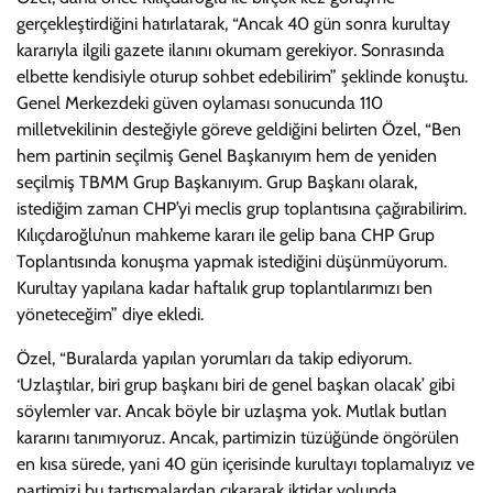
gerçekleştirdiğini hatırlatarak, “Ancak 40 gün sonra kurultay
kararıyla ilgili gazete ilanını okumam gerekiyor. Sonrasında
elbette kendisiyle oturup sohbet edebilirim” şeklinde konuştu.
Genel Merkezdeki güven oylaması sonucunda 110
milletvekilinin desteğiyle göreve geldiğini belirten Özel, “Ben
hem partinin seçilmiş Genel Başkanıyım hem de yeniden
seçilmiş TBMM Grup Başkanıyım. Grup Başkanı olarak,
istediğim zaman CHP’yi meclis grup toplantısına çağırabilirim.
Kılıçdaroğlu’nun mahkeme kararı ile gelip bana CHP Grup
Toplantısında konuşma yapmak istediğini düşünmüyorum.
Kurultay yapılana kadar haftalık grup toplantılarımızı ben
yöneteceğim” diye ekledi.
Özel, “Buralarda yapılan yorumları da takip ediyorum.
‘Uzlaştılar, biri grup başkanı biri de genel başkan olacak’ gibi
söylemler var. Ancak böyle bir uzlaşma yok. Mutlak butlan
kararını tanımıyoruz. Ancak, partimizin tüzüğünde öngörülen
en kısa sürede, yani 40 gün içerisinde kurultayı toplamalıyız ve
partimizi bu tartışmalardan çıkararak iktidar yolunda