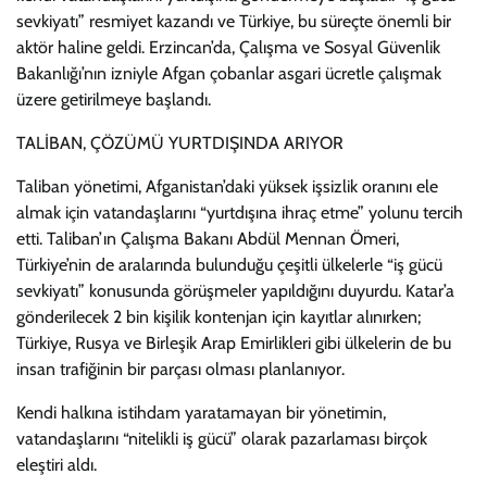
sevkiyatı” resmiyet kazandı ve Türkiye, bu süreçte önemli bir
aktör haline geldi. Erzincan’da, Çalışma ve Sosyal Güvenlik
Bakanlığı’nın izniyle Afgan çobanlar asgari ücretle çalışmak
üzere getirilmeye başlandı.
TALİBAN, ÇÖZÜMÜ YURTDIŞINDA ARIYOR
Taliban yönetimi, Afganistan’daki yüksek işsizlik oranını ele
almak için vatandaşlarını “yurtdışına ihraç etme” yolunu tercih
etti. Taliban’ın Çalışma Bakanı Abdül Mennan Ömeri,
Türkiye’nin de aralarında bulunduğu çeşitli ülkelerle “iş gücü
sevkiyatı” konusunda görüşmeler yapıldığını duyurdu. Katar’a
gönderilecek 2 bin kişilik kontenjan için kayıtlar alınırken;
Türkiye, Rusya ve Birleşik Arap Emirlikleri gibi ülkelerin de bu
insan trafiğinin bir parçası olması planlanıyor.
Kendi halkına istihdam yaratamayan bir yönetimin,
vatandaşlarını “nitelikli iş gücü” olarak pazarlaması birçok
eleştiri aldı.