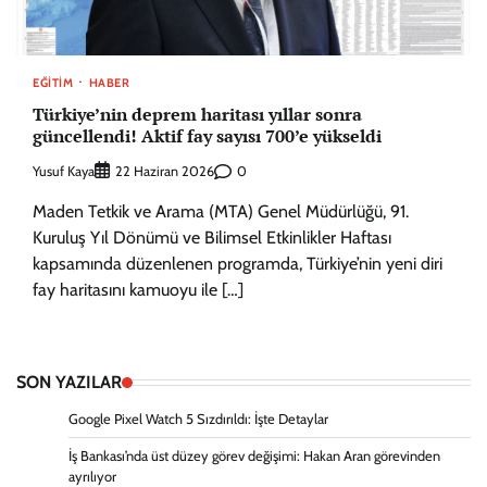
EĞITIM
HABER
Türkiye’nin deprem haritası yıllar sonra
güncellendi! Aktif fay sayısı 700’e yükseldi
Yusuf Kaya
0
22 Haziran 2026
Maden Tetkik ve Arama (MTA) Genel Müdürlüğü, 91.
Kuruluş Yıl Dönümü ve Bilimsel Etkinlikler Haftası
kapsamında düzenlenen programda, Türkiye’nin yeni diri
fay haritasını kamuoyu ile […]
SON YAZILAR
Google Pixel Watch 5 Sızdırıldı: İşte Detaylar
İş Bankası’nda üst düzey görev değişimi: Hakan Aran görevinden
ayrılıyor