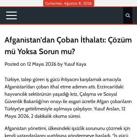
Skip
Cumartesi, Ağustos 8, 2026
to
content
Afganistan’dan Çoban İthalatı: Çözüm
mü Yoksa Sorun mu?
Posted on
12 Mayıs 2026
by
Yusuf Kaya
Türkiye, talep gören iş gücü ihtiyacını karşılamak amacıyla
Afganistan’dan çoban ithal etme adımını attı. Erzincan’daki
hayvancılık sektörünün yaşadığı kriz, Çalışma ve Sosyal
Güvenlik Bakanlığı’nın onayı ile asgari ücretle Afgan çobanların
Türkiye’ye getirilmesiyle aşılmaya çalışılıyor. Yusuf Arslan, 12
Mayıs 2026, 2 dakikalık okuma süresi.
Afganistan yönetimi, ülkesindeki işsizlik sorununu çözmek için
kendi vatandaşlarını yurtdışına göndermeye başladı. “İş gücü