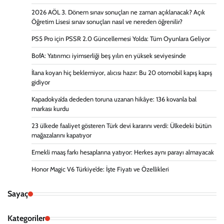
2026 AÖL 3. Dönem sınav sonuçları ne zaman açıklanacak? Açık
Öğretim Lisesi sınav sonuçları nasıl ve nereden öğrenilir?
PS5 Pro için PSSR 2.0 Güncellemesi Yolda: Tüm Oyunlara Geliyor
BofA: Yatırımcı iyimserliği beş yılın en yüksek seviyesinde
İlana koyan hiç beklemiyor, alıcısı hazır: Bu 20 otomobil kapış kapış
gidiyor
Kapadokya’da dededen toruna uzanan hikâye: 136 kovanla bal
markası kurdu
23 ülkede faaliyet gösteren Türk devi kararını verdi: Ülkedeki bütün
mağazalarını kapatıyor
Emekli maaş farkı hesaplarına yatıyor: Herkes aynı parayı almayacak
Honor Magic V6 Türkiye’de: İşte Fiyatı ve Özellikleri
Sayaç
Kategoriler