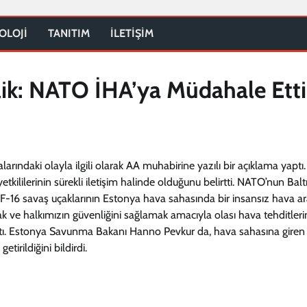
OLOJİ
TANITIM
İLETİŞİM
lik: NATO İHA’ya Müdahale Etti
ındaki olayla ilgili olarak AA muhabirine yazılı bir açıklama yaptı.
tkililerinin sürekli iletişim halinde olduğunu belirtti. NATO’nun Bal
F-16 savaş uçaklarının Estonya hava sahasında bir insansız hava ar
 ve halkımızın güvenliğini sağlamak amacıyla olası hava tehditlerin
aptı. Estonya Savunma Bakanı Hanno Pevkur da, hava sahasına giren
irildiğini bildirdi.