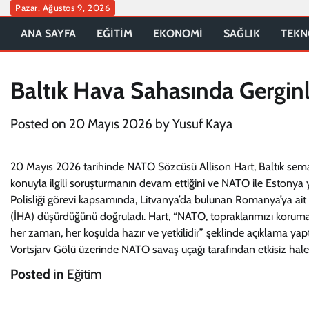
Skip
Pazar, Ağustos 9, 2026
to
ANA SAYFA
EĞİTİM
EKONOMİ
SAĞLIK
TEKN
content
Baltık Hava Sahasında Gergin
Posted on
20 Mayıs 2026
by
Yusuf Kaya
20 Mayıs 2026 tarihinde NATO Sözcüsü Allison Hart, Baltık semalar
konuyla ilgili soruşturmanın devam ettiğini ve NATO ile Estonya ye
Polisliği görevi kapsamında, Litvanya’da bulunan Romanya’ya ait 
(İHA) düşürdüğünü doğruladı. Hart, “NATO, topraklarımızı korumak
her zaman, her koşulda hazır ve yetkilidir” şeklinde açıklama y
Vortsjarv Gölü üzerinde NATO savaş uçağı tarafından etkisiz hale get
Posted in
Eğitim