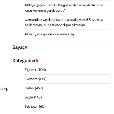
AKP’ye geçen Eren Ali Bingöl açıklama yaptı: ‘Artık bir
karar vermem gerekiyordu’
Uzmandan yaşlılara kavurucu sıcak uyarısı! Susamayı
beklemeyin, bu saatlerde dışarı çıkmayın
Almanya’da işsizlik oranında artış
Sayaç
Kategoriler
Eğitim
(1.304)
Ekonomi
(139)
Haber
(457)
 takip
Sağlık
(148)
Teknoloji
(60)