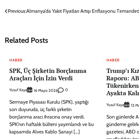
Yazı
Previous:
Almanya’da Yakıt Fiyatları Artışı Enflasyonu Tırmandırd
gezinmesi
Related Posts
HABER
HABER
SPK, Üç Şirketin Borçlanma
Trump’ı Kız
Araçları İçin İzin Verdi
Raporu: A
Tükenirken 
Yusuf Kaya
0
16 Mayıs 2026
Ayakta Kal
Sermaye Piyasası Kurulu (SPK), yaptığı
Yusuf Kaya
13 M
son duyuruda, üç farklı şirketin
borçlanma aracı ihracına onay verdi.
Son günlerde AB
SPK’nın haftalık bülteni yayımlandı ve bu
gündeme gelirk
kapsamda Alves Kablo Sanayi […]
gazetesi, ABD 