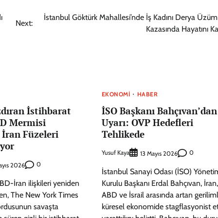
ı
İstanbul Göktürk Mahallesi’nde İş Kadını Derya Üzüm 
Next:
Kazasında Hayatını Ka
EKONOMI
HABER
dıran İstihbarat
İSO Başkanı Bahçıvan’dan
BD Mermisi
Uyarı: OVP Hedefleri
İran Füzeleri
Tehlikede
ıyor
Yusuf Kaya
0
13 Mayıs 2026
0
ayıs 2026
İstanbul Sanayi Odası (İSO) Yöneti
D-İran ilişkileri yeniden
Kurulu Başkanı Erdal Bahçıvan, İran,
en, The New York Times
ABD ve İsrail arasında artan geriliml
ordusunun savaşta
küresel ekonomide stagflasyonist et