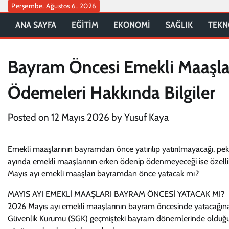
Skip
Perşembe, Ağustos 6, 2026
to
ANA SAYFA
EĞİTİM
EKONOMİ
SAĞLIK
TEKN
content
Bayram Öncesi Emekli Maaşla
Ödemeleri Hakkında Bilgiler
Posted on
12 Mayıs 2026
by
Yusuf Kaya
Emekli maaşlarının bayramdan önce yatırılıp yatırılmayacağı, pek 
ayında emekli maaşlarının erken ödenip ödenmeyeceği ise özelli
Mayıs ayı emekli maaşları bayramdan önce yatacak mı?
MAYIS AYI EMEKLİ MAAŞLARI BAYRAM ÖNCESİ YATACAK MI?
2026 Mayıs ayı emekli maaşlarının bayram öncesinde yatacağına
Güvenlik Kurumu (SGK) geçmişteki bayram dönemlerinde olduğu g