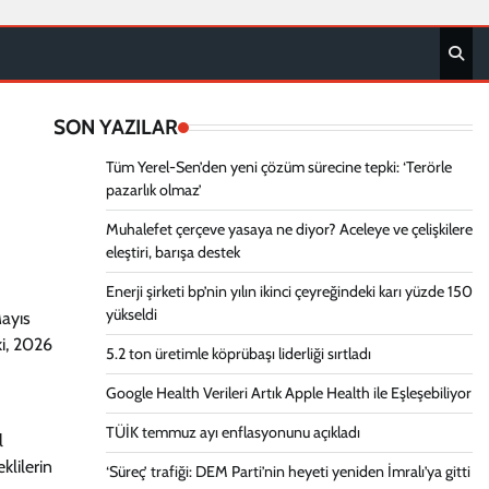
SON YAZILAR
Tüm Yerel-Sen’den yeni çözüm sürecine tepki: ‘Terörle
pazarlık olmaz’
Muhalefet çerçeve yasaya ne diyor? Aceleye ve çelişkilere
eleştiri, barışa destek
Enerji şirketi bp’nin yılın ikinci çeyreğindeki karı yüzde 150
yükseldi
Mayıs
i, 2026
5.2 ton üretimle köprübaşı liderliği sırtladı
Google Health Verileri Artık Apple Health ile Eşleşebiliyor
TÜİK temmuz ayı enflasyonunu açıkladı
l
lilerin
‘Süreç’ trafiği: DEM Parti’nin heyeti yeniden İmralı’ya gitti