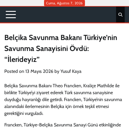
Skip
Cuma, Ağustos 7, 2026
to
content
Belçika Savunma Bakanı Türkiye’nin
Savunma Sanayisini Övdü:
“İlerideyiz”
Posted on
13 Mayıs 2026
by
Yusuf Kaya
Belçika Savunma Bakanı Theo Francken, Kraliçe Mathilde ile
birlikte Türkiye’yi ziyaret ederek Türk savunma sanayisine
duyduğu hayranlığı dile getirdi. Francken, Türkiye’nin savunma
alanındaki ilerlemesinin Belçika için örnek teşkil etmesi
gerektiğini vurguladı.
Francken, Türkiye-Belçika Savunma Sanayi Günü etkinliğinde