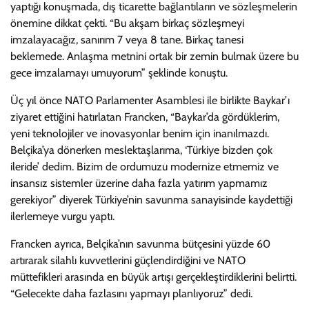
yaptığı konuşmada, dış ticarette bağlantıların ve sözleşmelerin
önemine dikkat çekti. “Bu akşam birkaç sözleşmeyi
imzalayacağız, sanırım 7 veya 8 tane. Birkaç tanesi
beklemede. Anlaşma metnini ortak bir zemin bulmak üzere bu
gece imzalamayı umuyorum” şeklinde konuştu.
Üç yıl önce NATO Parlamenter Asamblesi ile birlikte Baykar’ı
ziyaret ettiğini hatırlatan Francken, “Baykar’da gördüklerim,
yeni teknolojiler ve inovasyonlar benim için inanılmazdı.
Belçika’ya dönerken meslektaşlarıma, ‘Türkiye bizden çok
ileride’ dedim. Bizim de ordumuzu modernize etmemiz ve
insansız sistemler üzerine daha fazla yatırım yapmamız
gerekiyor” diyerek Türkiye’nin savunma sanayisinde kaydettiği
ilerlemeye vurgu yaptı.
Francken ayrıca, Belçika’nın savunma bütçesini yüzde 60
artırarak silahlı kuvvetlerini güçlendirdiğini ve NATO
müttefikleri arasında en büyük artışı gerçekleştirdiklerini belirtti.
“Gelecekte daha fazlasını yapmayı planlıyoruz” dedi.