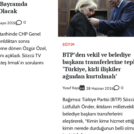
 Bayramda
Olacak
0
ayıs 2026
tarihinde CHP Genel
rıldıktan sonra
EĞITIM
evine dönen Özgür Özel,
BTP’den vekil ve belediye
nı açıkladı. Sözcü TV
başkanı transferlerine tep
teş Irmak’ın sorularını
‘Türkiye, kirli ilişkiler
ağından kurtulmalı’
Yusuf Kaya
0
28 Haziran 2026
Bağımsız Türkiye Partisi (BTP) Sözc
Lütfullah Önder, iktidarın milletvekil
belediye başkanı transferlerini
eleştirerek, “Kimin kime hizmet ettiğ
kimin nerede durduğunun belli olma