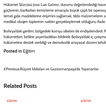
Hükümet Sözcüsü Jose Luis Galvez, durumu değerlendirdiği basın t
güçlerinin, barikatları temizleme amacıyla büyük çaplı bir opera
temel gıda maddelerine erişimini sağlamak, tıbbi malzemelerin se
medikal oksijen tüplerinin naklini gerçekleştirmek olduğunu ifade e
Bolivya’daki gerilim, bölgedeki komşu ülkeleri de endişelendirdi.
hükümetleri, birlikte yayımladıkları bildiride Bolivya’daki iç çatış
hükümetine destek verildiği ve demokratik anayasal düzeni tehdit 
Posted in
Eğitim
Yazı
Previous:
Rüşvet İddiaları ve Gaziosmanpaşa’da Yaşananlar
gezinmesi
Related Posts
EĞITIM
EĞITIM