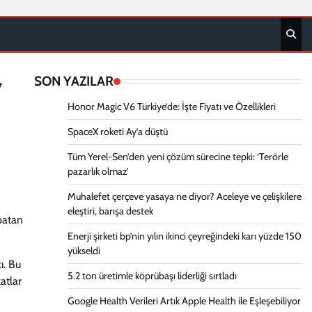
SON YAZILAR
7
Honor Magic V6 Türkiye’de: İşte Fiyatı ve Özellikleri
SpaceX roketi Ay’a düştü
Tüm Yerel-Sen’den yeni çözüm sürecine tepki: ‘Terörle
pazarlık olmaz’
Muhalefet çerçeve yasaya ne diyor? Aceleye ve çelişkilere
eleştiri, barışa destek
patan
Enerji şirketi bp’nin yılın ikinci çeyreğindeki karı yüzde 150
yükseldi
ı. Bu
5.2 ton üretimle köprübaşı liderliği sırtladı
atlar
Google Health Verileri Artık Apple Health ile Eşleşebiliyor