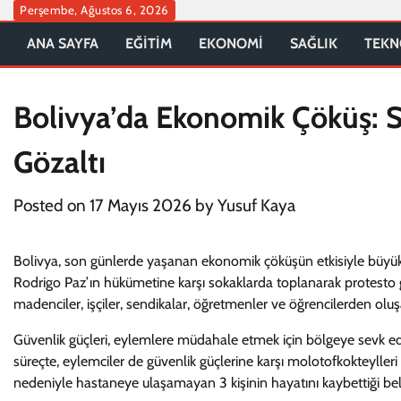
Skip
Perşembe, Ağustos 6, 2026
to
ANA SAYFA
EĞİTİM
EKONOMİ
SAĞLIK
TEKN
content
Bolivya’da Ekonomik Çöküş: S
Gözaltı
Posted on
17 Mayıs 2026
by
Yusuf Kaya
Bolivya, son günlerde yaşanan ekonomik çöküşün etkisiyle büyük 
Rodrigo Paz’ın hükümetine karşı sokaklarda toplanarak protesto g
madenciler, işçiler, sendikalar, öğretmenler ve öğrencilerden oluşa
Güvenlik güçleri, eylemlere müdahale etmek için bölgeye sevk edilen
süreçte, eylemciler de güvenlik güçlerine karşı molotofkokteylleri 
nedeniyle hastaneye ulaşamayan 3 kişinin hayatını kaybettiği belirt