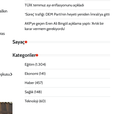
TÜİK temmuz ayı enflasyonunu açıkladı
alkın
‘Süreç’ trafiği: DEM Parti’nin heyeti yeniden İmralı’ya gitti
n
AKP’ye geçen Eren Ali Bingöl açıklama yaptı: ‘Artık bir
karar vermem gerekiyordu’
ras
Sayaç
Kategoriler
Eğitim
(1.304)
Ekonomi
(141)
oşkusu
Haber
(457)
Sağlık
(148)
Teknoloji
(60)