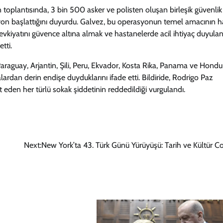
oplantısında, 3 bin 500 asker ve polisten oluşan birleşik güvenlik
syon başlattığını duyurdu. Galvez, bu operasyonun temel amacının h
vkiyatını güvence altına almak ve hastanelerde acil ihtiyaç duyula
tti.
 Paraguay, Arjantin, Şili, Peru, Ekvador, Kosta Rika, Panama ve Hondu
malardan derin endişe duyduklarını ifade etti. Bildiride, Rodrigo Paz
eden her türlü sokak şiddetinin reddedildiği vurgulandı.
Next:
New York’ta 43. Türk Günü Yürüyüşü: Tarih ve Kültür C