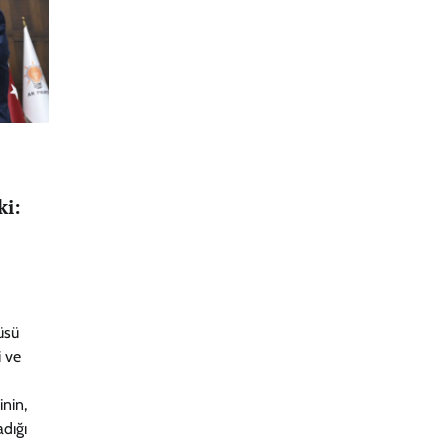
ki:
üsü
i ve
inin,
dığı