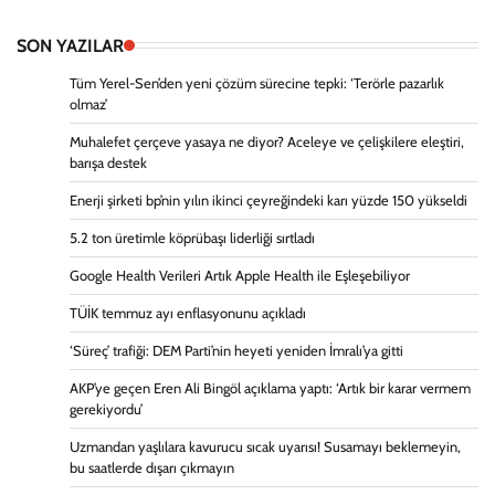
SON YAZILAR
Tüm Yerel-Sen’den yeni çözüm sürecine tepki: ‘Terörle pazarlık
olmaz’
Muhalefet çerçeve yasaya ne diyor? Aceleye ve çelişkilere eleştiri,
barışa destek
Enerji şirketi bp’nin yılın ikinci çeyreğindeki karı yüzde 150 yükseldi
5.2 ton üretimle köprübaşı liderliği sırtladı
Google Health Verileri Artık Apple Health ile Eşleşebiliyor
TÜİK temmuz ayı enflasyonunu açıkladı
‘Süreç’ trafiği: DEM Parti’nin heyeti yeniden İmralı’ya gitti
AKP’ye geçen Eren Ali Bingöl açıklama yaptı: ‘Artık bir karar vermem
gerekiyordu’
Uzmandan yaşlılara kavurucu sıcak uyarısı! Susamayı beklemeyin,
bu saatlerde dışarı çıkmayın