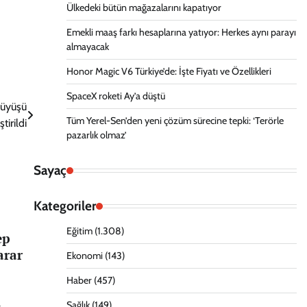
Ülkedeki bütün mağazalarını kapatıyor
Emekli maaş farkı hesaplarına yatıyor: Herkes aynı parayı
almayacak
Honor Magic V6 Türkiye’de: İşte Fiyatı ve Özellikleri
SpaceX roketi Ay’a düştü
rüyüşü
Tüm Yerel-Sen’den yeni çözüm sürecine tepki: ‘Terörle
tirildi
pazarlık olmaz’
Sayaç
Kategoriler
Eğitim
(1.308)
ep
arar
Ekonomi
(143)
Haber
(457)
Sağlık
(149)