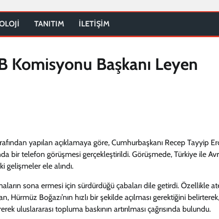
OLOJİ
TANITIM
İLETİŞİM
AB Komisyonu Başkanı Leyen
tarafından yapılan açıklamaya göre, Cumhurbaşkanı Recep Tayyip E
a bir telefon görüşmesi gerçekleştirildi. Görüşmede, Türkiye ile Av
ki gelişmeler ele alındı.
rın sona ermesi için sürdürdüğü çabaları dile getirdi. Özellikle at
, Hürmüz Boğazı’nın hızlı bir şekilde açılması gerektiğini belirterek
rerek uluslararası topluma baskının artırılması çağrısında bulundu.