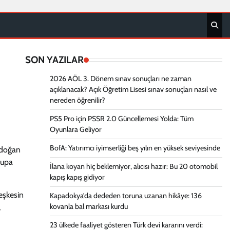
SON YAZILAR
2026 AÖL 3. Dönem sınav sonuçları ne zaman
açıklanacak? Açık Öğretim Lisesi sınav sonuçları nasıl ve
nereden öğrenilir?
PS5 Pro için PSSR 2.0 Güncellemesi Yolda: Tüm
Oyunlara Geliyor
BofA: Yatırımcı iyimserliği beş yılın en yüksek seviyesinde
rdoğan
rupa
İlana koyan hiç beklemiyor, alıcısı hazır: Bu 20 otomobil
kapış kapış gidiyor
eşkesin
Kapadokya’da dededen toruna uzanan hikâye: 136
kovanla bal markası kurdu
,
23 ülkede faaliyet gösteren Türk devi kararını verdi: