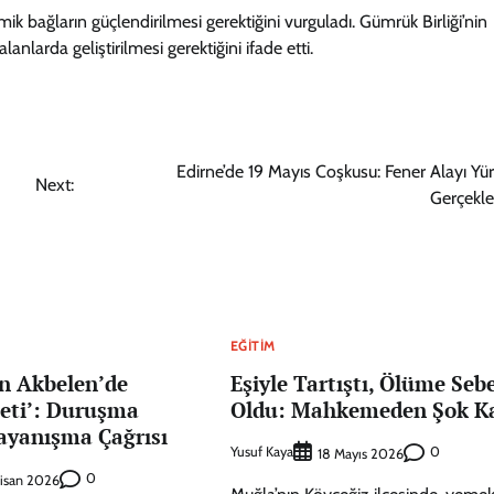
ik bağların güçlendirilmesi gerektiğini vurguladı. Gümrük Birliği’nin
anlarda geliştirilmesi gerektiğini ifade etti.
Edirne’de 19 Mayıs Coşkusu: Fener Alayı Yü
Next:
Gerçekleş
EĞITIM
çin Akbelen’de
Eşiyle Tartıştı, Ölüme Seb
beti’: Duruşma
Oldu: Mahkemeden Şok K
yanışma Çağrısı
Yusuf Kaya
0
18 Mayıs 2026
0
isan 2026