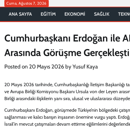
Skip
Cuma, Ağustos 7, 2026
to
ANA SAYFA
EĞİTİM
EKONOMİ
SAĞLIK
TEKN
content
Cumhurbaşkanı Erdoğan ile 
Arasında Görüşme Gerçekleşti
Posted on
20 Mayıs 2026
by
Yusuf Kaya
20 Mayıs 2026 tarihinde, Cumhurbaşkanlığı İletişim Başkanlığı 
ve Avrupa Birliği Komisyonu Başkanı Ursula von der Leyen arasınd
Birliği arasındaki ilişkilerin yanı sıra, ulusal ve uluslararası düzeyde
Cumhurbaşkanı Erdoğan, görüşmede Türkiye’nin bölgedeki çatışmala
sağlanması ve kalıcı barışın inşasının önemine vurgu yaptı. Erdoğan
İsrail’in mevcut çatışmaları devam ettirme eğilimlerini değerlendi