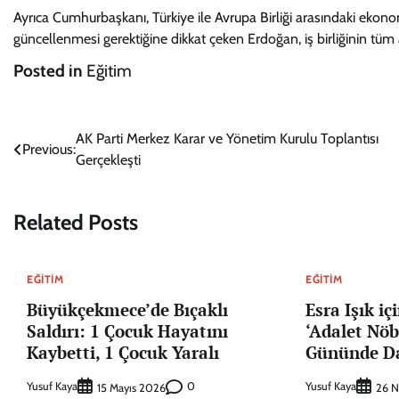
Ayrıca Cumhurbaşkanı, Türkiye ile Avrupa Birliği arasındaki ekonom
güncellenmesi gerektiğine dikkat çeken Erdoğan, iş birliğinin tüm al
Posted in
Eğitim
Yazı
AK Parti Merkez Karar ve Yönetim Kurulu Toplantısı
Previous:
Gerçekleşti
gezinmesi
Related Posts
EĞITIM
EĞITIM
Büyükçekmece’de Bıçaklı
Esra Işık i
Saldırı: 1 Çocuk Hayatını
‘Adalet Nö
Kaybetti, 1 Çocuk Yaralı
Gününde Da
Yusuf Kaya
0
Yusuf Kaya
15 Mayıs 2026
26 N