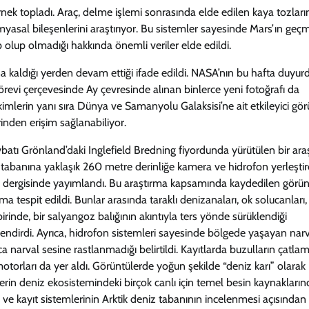
nek topladı. Araç, delme işlemi sonrasında elde edilen kaya tozlar
imyasal bileşenlerini araştırıyor. Bu sistemler sayesinde Mars’ın geçm
p olup olmadığı hakkında önemli veriler elde edildi.
ına kaldığı yerden devam ettiği ifade edildi. NASA’nın bu hafta duyur
 görevi çerçevesinde Ay çevresinde alınan binlerce yeni fotoğrafı da
mlerin yanı sıra Dünya ve Samanyolu Galaksisi’ne ait etkileyici gör
rinden erişim sağlanabiliyor.
ybatı Grönland’daki Inglefield Bredning fiyordunda yürütülen bir ara
 tabanına yaklaşık 260 metre derinliğe kamera ve hidrofon yerleştir
ne dergisinde yayımlandı. Bu araştırma kapsamında kaydedilen görün
ma tespit edildi. Bunlar arasında taraklı denizanaları, ok solucanları,
birinde, bir salyangoz balığının akıntıyla ters yönde sürüklendiği
elendirdi. Ayrıca, hidrofon sistemleri sayesinde bölgede yaşayan narv
a narval sesine rastlanmadığı belirtildi. Kayıtlarda buzulların çatla
 motorları da yer aldı. Görüntülerde yoğun şekilde “deniz karı” olarak
erin deniz ekosistemindeki birçok canlı için temel besin kaynaklarınd
ra ve kayıt sistemlerinin Arktik deniz tabanının incelenmesi açısından 