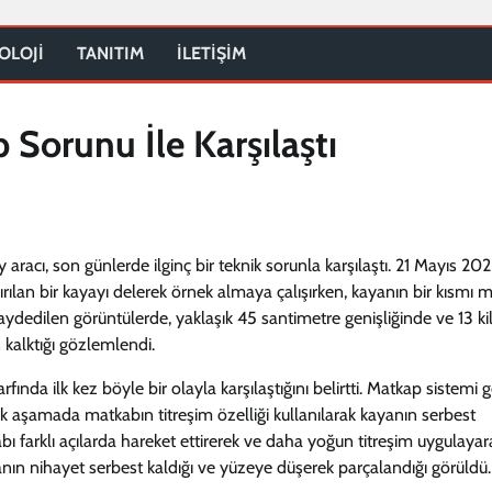
OLOJİ
TANITIM
İLETİŞİM
 Sorunu İle Karşılaştı
racı, son günlerde ilginç bir teknik sorunla karşılaştı. 21 Mayıs 20
rılan bir kayayı delerek örnek almaya çalışırken, kayanın bir kısmı 
 kaydedilen görüntülerde, yaklaşık 45 santimetre genişliğinde ve 13 k
 kalktığı gözlemlendi.
rfında ilk kez böyle bir olayla karşılaştığını belirtti. Matkap sistemi g
lk aşamada matkabın titreşim özelliği kullanılarak kayanın serbest
bı farklı açılarda hareket ettirerek ve daha yoğun titreşim uygulayar
anın nihayet serbest kaldığı ve yüzeye düşerek parçalandığı görüldü.