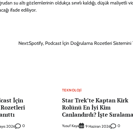
n su altı gözlemlerinin oldukça sınırlı kaldığı, düşük maliyetli v
cağı ifade ediliyor.
Next:
Spotify, Podcast İçin Doğrulama Rozetleri Sistemini T
TEKNOLOJI
cast İçin
Star Trek’te Kaptan Kirk
Rozetleri
Rolünü En İyi Kim
anıttı
Canlandırdı? İşte Sıralam
0
Yusuf Kaya
0
ayıs 2026
9 Haziran 2026