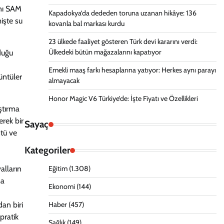
ını SAM
Kapadokya’da dededen toruna uzanan hikâye: 136
işte su
kovanla bal markası kurdu
23 ülkede faaliyet gösteren Türk devi kararını verdi:
Ülkedeki bütün mağazalarını kapatıyor
duğu
Emekli maaş farkı hesaplarına yatıyor: Herkes aynı parayı
üntüler
almayacak
Honor Magic V6 Türkiye’de: İşte Fiyatı ve Özellikleri
ştırma
erek bir
Sayaç
tü ve
Kategoriler
alların
Eğitim
(1.308)
ma
Ekonomi
(144)
an biri
Haber
(457)
pratik
Sağlık
(149)