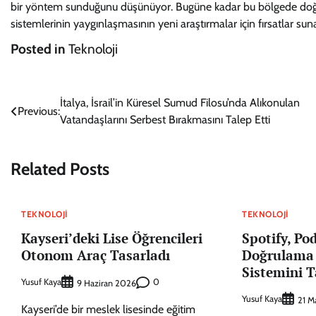
bir yöntem sunduğunu düşünüyor. Bugüne kadar bu bölgede doğruda
sistemlerinin yaygınlaşmasının yeni araştırmalar için fırsatlar suna
Posted in
Teknoloji
Yazı
İtalya, İsrail’in Küresel Sumud Filosu’nda Alıkonulan
Previous:
Vatandaşlarını Serbest Bırakmasını Talep Etti
gezinmesi
Related Posts
TEKNOLOJI
TEKNOLOJI
Kayseri’deki Lise Öğrencileri
Spotify, Pod
Otonom Araç Tasarladı
Doğrulama 
Sistemini T
Yusuf Kaya
0
9 Haziran 2026
Yusuf Kaya
21 M
Kayseri’de bir meslek lisesinde eğitim