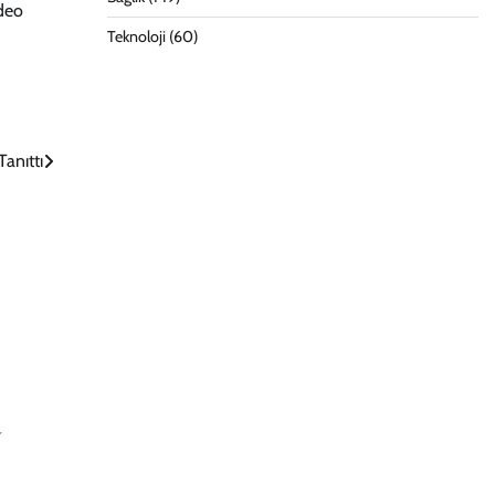
ideo
Teknoloji
(60)
anıttı
a