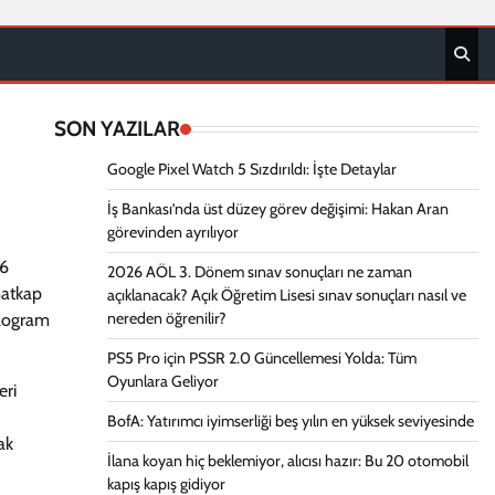
SON YAZILAR
Google Pixel Watch 5 Sızdırıldı: İşte Detaylar
İş Bankası’nda üst düzey görev değişimi: Hakan Aran
görevinden ayrılıyor
26
2026 AÖL 3. Dönem sınav sonuçları ne zaman
matkap
açıklanacak? Açık Öğretim Lisesi sınav sonuçları nasıl ve
nereden öğrenilir?
ilogram
PS5 Pro için PSSR 2.0 Güncellemesi Yolda: Tüm
Oyunlara Geliyor
eri
BofA: Yatırımcı iyimserliği beş yılın en yüksek seviyesinde
ak
İlana koyan hiç beklemiyor, alıcısı hazır: Bu 20 otomobil
kapış kapış gidiyor