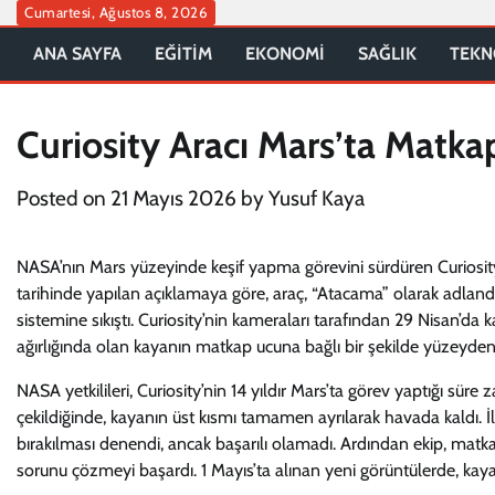
Skip
Cumartesi, Ağustos 8, 2026
to
ANA SAYFA
EĞİTİM
EKONOMİ
SAĞLIK
TEKN
content
Curiosity Aracı Mars’ta Matkap
Posted on
21 Mayıs 2026
by
Yusuf Kaya
NASA’nın Mars yüzeyinde keşif yapma görevini sürdüren Curiosity a
tarihinde yapılan açıklamaya göre, araç, “Atacama” olarak adlandı
sistemine sıkıştı. Curiosity’nin kameraları tarafından 29 Nisan’da
ağırlığında olan kayanın matkap ucuna bağlı bir şekilde yüzeyden
NASA yetkilileri, Curiosity’nin 14 yıldır Mars’ta görev yaptığı süre za
çekildiğinde, kayanın üst kısmı tamamen ayrılarak havada kaldı. İ
bırakılması denendi, ancak başarılı olamadı. Ardından ekip, matka
sorunu çözmeyi başardı. 1 Mayıs’ta alınan yeni görüntülerde, kay