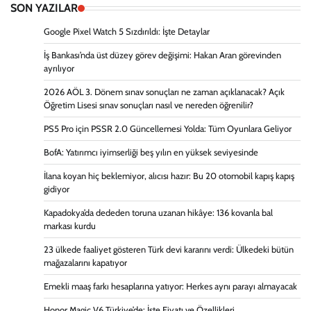
SON YAZILAR
Google Pixel Watch 5 Sızdırıldı: İşte Detaylar
İş Bankası’nda üst düzey görev değişimi: Hakan Aran görevinden
ayrılıyor
2026 AÖL 3. Dönem sınav sonuçları ne zaman açıklanacak? Açık
Öğretim Lisesi sınav sonuçları nasıl ve nereden öğrenilir?
PS5 Pro için PSSR 2.0 Güncellemesi Yolda: Tüm Oyunlara Geliyor
BofA: Yatırımcı iyimserliği beş yılın en yüksek seviyesinde
İlana koyan hiç beklemiyor, alıcısı hazır: Bu 20 otomobil kapış kapış
gidiyor
Kapadokya’da dededen toruna uzanan hikâye: 136 kovanla bal
markası kurdu
23 ülkede faaliyet gösteren Türk devi kararını verdi: Ülkedeki bütün
mağazalarını kapatıyor
Emekli maaş farkı hesaplarına yatıyor: Herkes aynı parayı almayacak
Honor Magic V6 Türkiye’de: İşte Fiyatı ve Özellikleri