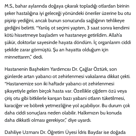
M.S., bahar aylarında doğaya çıkarak topladığı otlardan birinin
şeker hastalığına iyi geleceği yönündeki öneriler üzerine bu otu
pişirip yediğini, ancak bunun sonucunda sağlığının tehlikeye
girdiğini belirtti. “Yanlış ot seçimi yaptım, 3 saat sonra kendimi
kötü hissetmeye başladım ve hastaneye getirildim. Allah’a
şükür, doktorlar sayesinde hayata döndüm. İç organlarım ciddi
şekilde zarar görmüştü. Şu an hayatta olduğum için
minnettarım,” dedi.
Hastanenin Başhekim Yardımcısı Dr. Çağlar Öztürk, son
günlerde artan yabancı ot zehirlenmesi vakalarına dikkat çekti.
“Hastanemize son iki haftadır yabancı ot zehirlenmesi
şikayetiyle gelen birçok hasta var. Özellikle çiğdem özü veya
çiriş otu gibi bitkilerle karışan bazı yabani otların tüketilmesi,
karaciğer ve böbrek yetmezliğine yol açabiliyor. Bu durum çok
daha ciddi sonuçlara neden olabilir. Halkımızın bu konuda
daha dikkatli olması gerekiyor,” diye uyardı.
Dahiliye Uzmanı Dr. Öğretim Üyesi İdris Baydar ise doğada