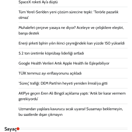
SpaceX roketi Ay’a düştü
Tüm Yerel-Sen’den yeni çözüm sürecine tepki: ‘Terörle pazarlık
olmaz’
Muhalefet çerçeve yasaya ne diyor? Aceleye ve çelişkilere eleştiri,
barışa destek
Enerji şirketi bp’nin yılın ikinci çeyreğindeki karı yüzde 150 yükseldi
5.2 ton üretimle köprübaşı liderliği sırtladı
Google Health Verileri Artık Apple Health ile Eşleşebiliyor
TÜİK temmuz ayı enflasyonunu açıkladı
‘Süreç’ trafiği: DEM Parti’nin heyeti yeniden İmralı’ya gitti
AKP’ye geçen Eren Ali Bingöl açıklama yaptı: ‘Artık bir karar vermem
gerekiyordu’
Uzmandan yaşlılara kavurucu sıcak uyarısı! Susamayı beklemeyin,
bu saatlerde dışarı çıkmayın
Sayaç