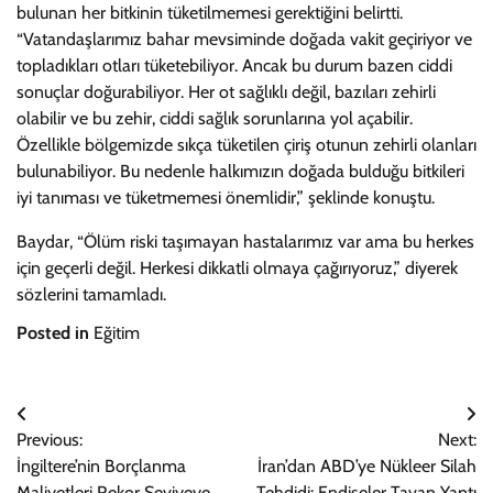
bulunan her bitkinin tüketilmemesi gerektiğini belirtti.
“Vatandaşlarımız bahar mevsiminde doğada vakit geçiriyor ve
topladıkları otları tüketebiliyor. Ancak bu durum bazen ciddi
sonuçlar doğurabiliyor. Her ot sağlıklı değil, bazıları zehirli
olabilir ve bu zehir, ciddi sağlık sorunlarına yol açabilir.
Özellikle bölgemizde sıkça tüketilen çiriş otunun zehirli olanları
bulunabiliyor. Bu nedenle halkımızın doğada bulduğu bitkileri
iyi tanıması ve tüketmemesi önemlidir,” şeklinde konuştu.
Baydar, “Ölüm riski taşımayan hastalarımız var ama bu herkes
için geçerli değil. Herkesi dikkatli olmaya çağırıyoruz,” diyerek
sözlerini tamamladı.
Posted in
Eğitim
Yazı
Previous:
Next:
gezinmesi
İngiltere’nin Borçlanma
İran’dan ABD’ye Nükleer Silah
Maliyetleri Rekor Seviyeye
Tehdidi: Endişeler Tavan Yaptı