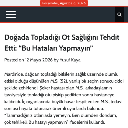
Skip
Perşembe, Ağustos 6, 2026
to
content
Doğada Topladığı Ot Sağlığını Tehdit
Etti: “Bu Hataları Yapmayın”
Posted on
12 Mayıs 2026
by
Yusuf Kaya
Mardin’de, dağdan topladığı bitkilerin sağlık üzerinde olumlu
etkisi olduğu düşünülen M.S. (52), yanlış bir seçim sonucu ciddi
şekilde zehirlendi. Şeker hastası olan M.S., arkadaşlarının
tavsiyesiyle topladığı otu pişirip yedikten sonra hastaneye
kaldırıldı. İç organlarında büyük hasar tespit edilen M.S., tedavi
sonrası hayata tutunarak önemli uyarılarda bulundu.
“Tanımadığınız otları asla yemeyin. Ben ölümden döndüm,
çok tehlikeli. Bu hatayı yapmayın” ifadelerini kullandı.