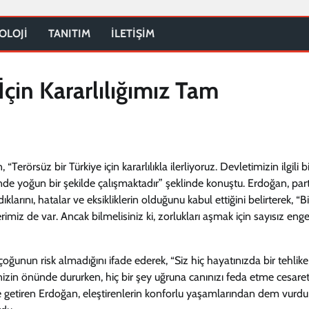
OLOJİ
TANITIM
İLETİŞİM
İçin Kararlılığımız Tam
rsüz bir Türkiye için kararlılıkla ilerliyoruz. Devletimizin ilgili bi
inde yoğun bir şekilde çalışmaktadır” şeklinde konuştu. Erdoğan, part
ını, hatalar ve eksikliklerin olduğunu kabul ettiğini belirterek, “B
iz de var. Ancak bilmelisiniz ki, zorlukları aşmak için sayısız enge
çoğunun risk almadığını ifade ederek, “Siz hiç hayatınızda bir tehlike 
nizin önünde dururken, hiç bir şey uğruna canınızı feda etme cesaret
ile getiren Erdoğan, eleştirenlerin konforlu yaşamlarından dem vurdu