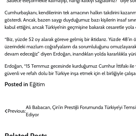
“Sadece eleştirmekle kalmayıp, hangi katkıyı sağladınız?” diye so
Cumhurbaşkanı, kendilerinin tek amacının halkın takdirini kazanm
gösterdi. Ancak, bazen saygı duyduğumuz bazı kişilerin insaf sınır
kabul ettiğini, ancak Türkiye’nin geçmişine bakarak cesaretle yola 
“Biz, yüzde 52 oy alarak göreve gelmiş bir iktidarız. Yüzde 48’in 
üzerindeki mazlum coğrafyaların da sorumluluğunu omuzlayar
devam edeceğiz” diyen Erdoğan, inandıkları yolda kararlılıkla yür
Erdoğan, “15 Temmuz gecesinde kurduğumuz Cumhur İttifakı ile yeni
güvenli ve refah dolu bir Türkiye inşa etmek için el birliğiyle çalışa
Posted in
Eğitim
Yazı
Ali Babacan, Çin’in Prestijli Forumunda Türkiye’yi Temsi
Previous:
Ediyor
gezinmesi
Related Posts