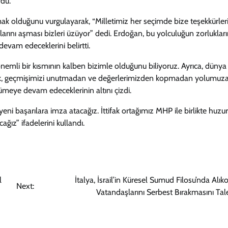
rdu.
ak olduğunu vurgulayarak, “Milletimiz her seçimde bize teşekkürleri
larını aşması bizleri üzüyor” dedi. Erdoğan, bu yolculuğun zorlukları
devam edeceklerini belirtti.
önemli bir kısmının kalben bizimle olduğunu biliyoruz. Ayrıca, dünya
ak, geçmişimizi unutmadan ve değerlerimizden kopmadan yolumuz
ümeye devam edeceklerinin altını çizdi.
 başarılara imza atacağız. İttifak ortağımız MHP ile birlikte huzur
cağız” ifadelerini kullandı.
l
İtalya, İsrail’in Küresel Sumud Filosu’nda Alı
Next:
Vatandaşlarını Serbest Bırakmasını Tale