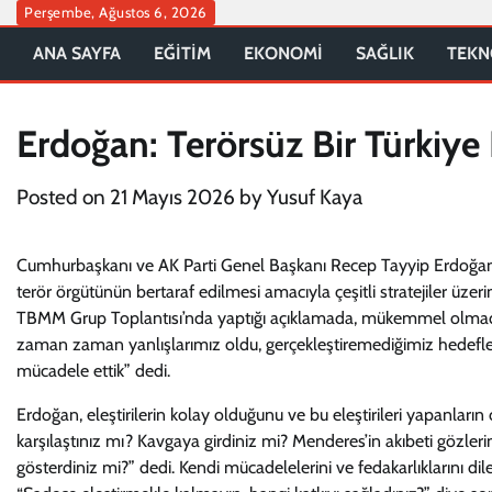
Skip
Perşembe, Ağustos 6, 2026
to
ANA SAYFA
EĞİTİM
EKONOMİ
SAĞLIK
TEKN
content
Erdoğan: Terörsüz Bir Türkiye 
Posted on
21 Mayıs 2026
by
Yusuf Kaya
Cumhurbaşkanı ve AK Parti Genel Başkanı Recep Tayyip Erdoğan, “Terö
terör örgütünün bertaraf edilmesi amacıyla çeşitli stratejiler üzer
TBMM Grup Toplantısı’nda yaptığı açıklamada, mükemmel olmadıklar
zaman zaman yanlışlarımız oldu, gerçekleştiremediğimiz hedeflerim
mücadele ettik” dedi.
Erdoğan, eleştirilerin kolay olduğunu ve bu eleştirileri yapanların 
karşılaştınız mı? Kavgaya girdiniz mi? Menderes’in akıbeti gözleri
gösterdiniz mi?” dedi. Kendi mücadelelerini ve fedakarlıklarını d