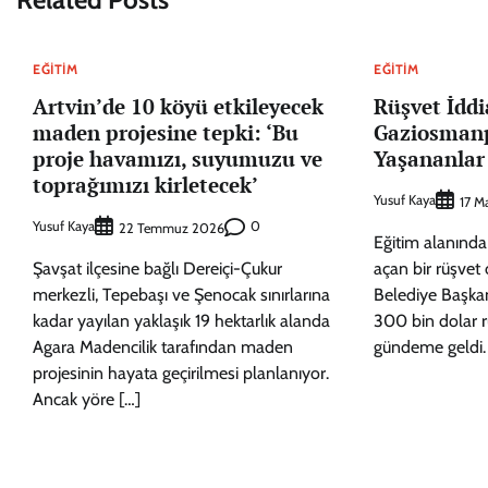
EĞITIM
EĞITIM
Artvin’de 10 köyü etkileyecek
Rüşvet İddi
maden projesine tepki: ‘Bu
Gaziosman
proje havamızı, suyumuzu ve
Yaşananlar
toprağımızı kirletecek’
Yusuf Kaya
17 M
Yusuf Kaya
0
22 Temmuz 2026
Eğitim alanında
Şavşat ilçesine bağlı Dereiçi-Çukur
açan bir rüşvet
merkezli, Tepebaşı ve Şenocak sınırlarına
Belediye Başkan
kadar yayılan yaklaşık 19 hektarlık alanda
300 bin dolar r
Agara Madencilik tarafından maden
gündeme geldi. 
projesinin hayata geçirilmesi planlanıyor.
Ancak yöre […]