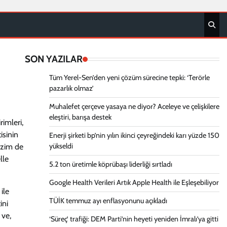
SON YAZILAR
Tüm Yerel-Sen’den yeni çözüm sürecine tepki: ‘Terörle
pazarlık olmaz’
Muhalefet çerçeve yasaya ne diyor? Aceleye ve çelişkilere
eleştiri, barışa destek
rimleri,
isinin
Enerji şirketi bp’nin yılın ikinci çeyreğindeki karı yüzde 150
yükseldi
izim de
lle
5.2 ton üretimle köprübaşı liderliği sırtladı
Google Health Verileri Artık Apple Health ile Eşleşebiliyor
ile
TÜİK temmuz ayı enflasyonunu açıkladı
ini
 ve,
‘Süreç’ trafiği: DEM Parti’nin heyeti yeniden İmralı’ya gitti