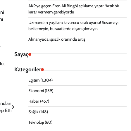
AKP’ye geçen Eren Ali Bingöl açıklama yaptı: ‘Artık bir
ni
karar vermem gerekiyordu’
nı
Uzmandan yaşlılara kavurucu sıcak uyarısı! Susamayı
beklemeyin, bu saatlerde dışarı çıkmayın
Almanya’da işsizlik oranında artış
a
Sayaç
lu,
Kategoriler
Eğitim
(1.304)
Ekonomi
(139)
Haber
(457)
konulan
p Etti
Sağlık
(148)
Teknoloji
(60)