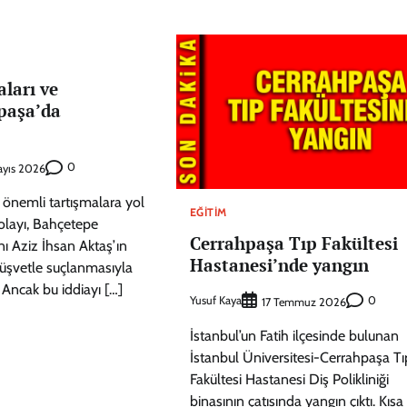
aları ve
paşa’da
0
ayıs 2026
 önemli tartışmalara yol
EĞITIM
 olayı, Bahçetepe
Cerrahpaşa Tıp Fakültesi
ı Aziz İhsan Aktaş’ın
Hastanesi’nde yangın
üşvetle suçlanmasıyla
Ancak bu iddiayı […]
Yusuf Kaya
0
17 Temmuz 2026
İstanbul’un Fatih ilçesinde bulunan
İstanbul Üniversitesi-Cerrahpaşa Tı
Fakültesi Hastanesi Diş Polikliniği
binasının çatısında yangın çıktı. Kısa