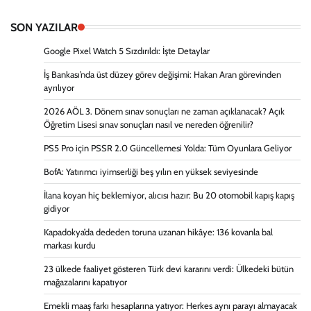
SON YAZILAR
Google Pixel Watch 5 Sızdırıldı: İşte Detaylar
İş Bankası’nda üst düzey görev değişimi: Hakan Aran görevinden
ayrılıyor
2026 AÖL 3. Dönem sınav sonuçları ne zaman açıklanacak? Açık
Öğretim Lisesi sınav sonuçları nasıl ve nereden öğrenilir?
PS5 Pro için PSSR 2.0 Güncellemesi Yolda: Tüm Oyunlara Geliyor
BofA: Yatırımcı iyimserliği beş yılın en yüksek seviyesinde
İlana koyan hiç beklemiyor, alıcısı hazır: Bu 20 otomobil kapış kapış
gidiyor
Kapadokya’da dededen toruna uzanan hikâye: 136 kovanla bal
markası kurdu
23 ülkede faaliyet gösteren Türk devi kararını verdi: Ülkedeki bütün
mağazalarını kapatıyor
Emekli maaş farkı hesaplarına yatıyor: Herkes aynı parayı almayacak