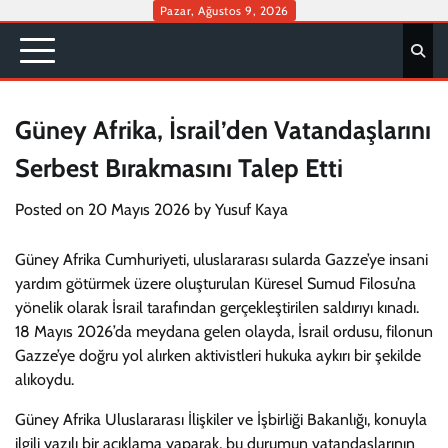
Skip
Pazar, Ağustos 9, 2026
to
content
Güney Afrika, İsrail’den Vatandaşlarını
Serbest Bırakmasını Talep Etti
Posted on
20 Mayıs 2026
by
Yusuf Kaya
Güney Afrika Cumhuriyeti, uluslararası sularda Gazze’ye insani
yardım götürmek üzere oluşturulan Küresel Sumud Filosu’na
yönelik olarak İsrail tarafından gerçekleştirilen saldırıyı kınadı.
18 Mayıs 2026’da meydana gelen olayda, İsrail ordusu, filonun
Gazze’ye doğru yol alırken aktivistleri hukuka aykırı bir şekilde
alıkoydu.
Güney Afrika Uluslararası İlişkiler ve İşbirliği Bakanlığı, konuyla
ilgili yazılı bir açıklama yaparak, bu durumun vatandaşlarının