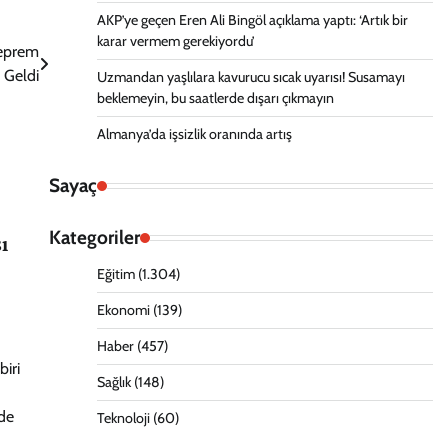
AKP’ye geçen Eren Ali Bingöl açıklama yaptı: ‘Artık bir
karar vermem gerekiyordu’
Deprem
Geldi
Uzmandan yaşlılara kavurucu sıcak uyarısı! Susamayı
beklemeyin, bu saatlerde dışarı çıkmayın
Almanya’da işsizlik oranında artış
Sayaç
Kategoriler
ı
Eğitim
(1.304)
Ekonomi
(139)
Haber
(457)
iri
Sağlık
(148)
de
Teknoloji
(60)