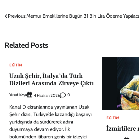
Yazı
Previous:
Memur Emeklilerine Bugün 31 Bin Lira Ödeme Yapılac
gezinmesi
Related Posts
EĞITIM
Uzak Şehir, İtalya’da Türk
Dizileri Arasında Zirveye Çıktı
Yusuf Kaya
0
4 Haziran 2026
Kanal D ekranlarında yayınlanan Uzak
Şehir dizisi, Türkiye’de kazandığı başarıyı
EĞITIM
yurtdışında da sürdürerek adını
İzmirlilere
duyurmaya devam ediyor. İlk
bölümünden itibaren geniş bir izleyici