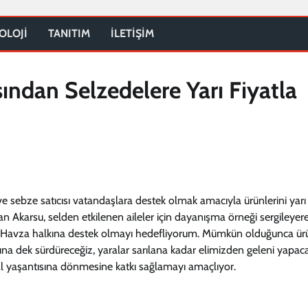
OLOJİ
TANITIM
İLETİŞİM
ndan Selzedelere Yarı Fiyatla
e sebze satıcısı vatandaşlara destek olmak amacıyla ürünlerini yarı
kan Akarsu, selden etkilenen aileler için dayanışma örneği sergileyere
, “Havza halkına destek olmayı hedefliyorum. Mümkün olduğunca ürü
a dek sürdüreceğiz, yaralar sarılana kadar elimizden geleni yapaca
mal yaşantısına dönmesine katkı sağlamayı amaçlıyor.