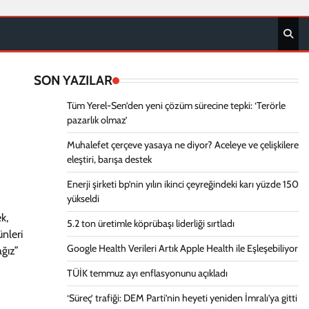
SON YAZILAR
Tüm Yerel-Sen’den yeni çözüm sürecine tepki: ‘Terörle
pazarlık olmaz’
Muhalefet çerçeve yasaya ne diyor? Aceleye ve çelişkilere
eleştiri, barışa destek
Enerji şirketi bp’nin yılın ikinci çeyreğindeki karı yüzde 150
yükseldi
k,
5.2 ton üretimle köprübaşı liderliği sırtladı
nleri
Google Health Verileri Artık Apple Health ile Eşleşebiliyor
ğız”
TÜİK temmuz ayı enflasyonunu açıkladı
‘Süreç’ trafiği: DEM Parti’nin heyeti yeniden İmralı’ya gitti