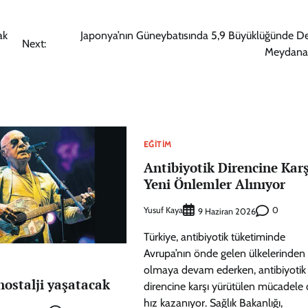
ak
Japonya’nın Güneybatısında 5,9 Büyüklüğünde 
Next:
Meydana 
EĞITIM
Antibiyotik Direncine Karş
Yeni Önlemler Alınıyor
Yusuf Kaya
0
9 Haziran 2026
Türkiye, antibiyotik tüketiminde
Avrupa’nın önde gelen ülkelerinden b
olmaya devam ederken, antibiyotik
 nostalji yaşatacak
direncine karşı yürütülen mücadele 
hız kazanıyor. Sağlık Bakanlığı,