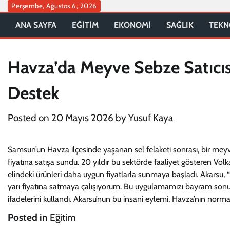
Skip
Perşembe, Ağustos 6, 2026
to
ANA SAYFA
EĞİTİM
EKONOMİ
SAĞLIK
TEKN
content
Havza’da Meyve Sebze Satıcısı
Destek
Posted on
20 Mayıs 2026
by
Yusuf Kaya
Samsun’un Havza ilçesinde yaşanan sel felaketi sonrası, bir meyv
fiyatına satışa sundu. 20 yıldır bu sektörde faaliyet gösteren Vol
elindeki ürünleri daha uygun fiyatlarla sunmaya başladı. Akarsu
yarı fiyatına satmaya çalışıyorum. Bu uygulamamızı bayram sonun
ifadelerini kullandı. Akarsu’nun bu insani eylemi, Havza’nın nor
Posted in
Eğitim