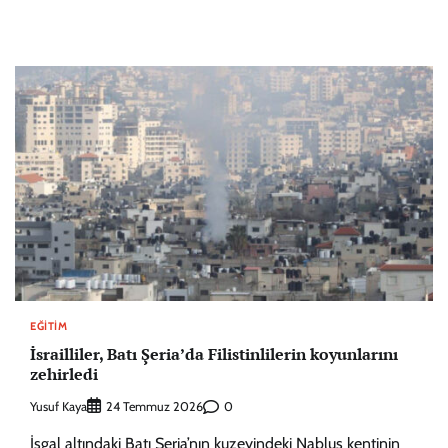
EĞITIM
İsrailliler, Batı Şeria’da Filistinlilerin koyunlarını
zehirledi
Yusuf Kaya
0
24 Temmuz 2026
İşgal altındaki Batı Şeria’nın kuzeyindeki Nablus kentinin