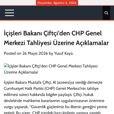
Skip
Perşembe, Ağustos 6, 2026
to
content
İçişleri Bakanı Çiftçi’den CHP Genel
Merkezi Tahliyesi Üzerine Açıklamalar
Posted on
26 Mayıs 2026
by
Yusuf Kaya
İçişleri Bakanı Mustafa Çiftçi, Al Jazeera’ya verdiği demeçte
Cumhuriyet Halk Partisi (CHP) Genel Merkezi’nin tahliye
edilmesi süreci hakkında bilgiler paylaştı. Çiftçi, hukuk
devletinde mahkeme kararlarının uygulanmasının önemine
vurgu yaparak, “Güvenlik güçlerimiz bu ilkenin gereğini yerine
getirdi. Bu süreç, CHP içindeki bazı kişilerin yargıya yaptığı