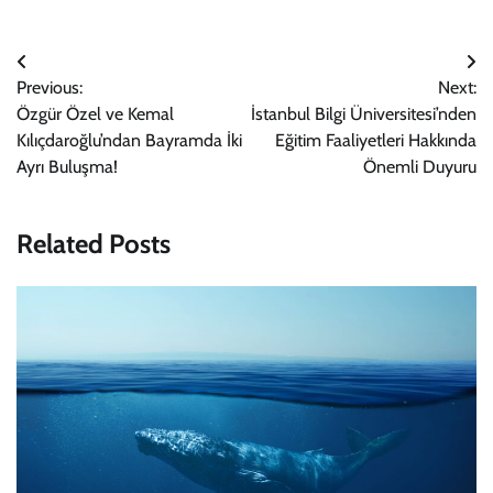
Yazı
Previous:
Next:
gezinmesi
Özgür Özel ve Kemal
İstanbul Bilgi Üniversitesi’nden
Kılıçdaroğlu’ndan Bayramda İki
Eğitim Faaliyetleri Hakkında
Ayrı Buluşma!
Önemli Duyuru
Related Posts