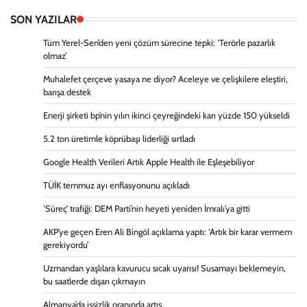
SON YAZILAR
Tüm Yerel-Sen’den yeni çözüm sürecine tepki: ‘Terörle pazarlık
olmaz’
Muhalefet çerçeve yasaya ne diyor? Aceleye ve çelişkilere eleştiri,
barışa destek
Enerji şirketi bp’nin yılın ikinci çeyreğindeki karı yüzde 150 yükseldi
5.2 ton üretimle köprübaşı liderliği sırtladı
Google Health Verileri Artık Apple Health ile Eşleşebiliyor
TÜİK temmuz ayı enflasyonunu açıkladı
‘Süreç’ trafiği: DEM Parti’nin heyeti yeniden İmralı’ya gitti
AKP’ye geçen Eren Ali Bingöl açıklama yaptı: ‘Artık bir karar vermem
gerekiyordu’
Uzmandan yaşlılara kavurucu sıcak uyarısı! Susamayı beklemeyin,
bu saatlerde dışarı çıkmayın
Almanya’da işsizlik oranında artış