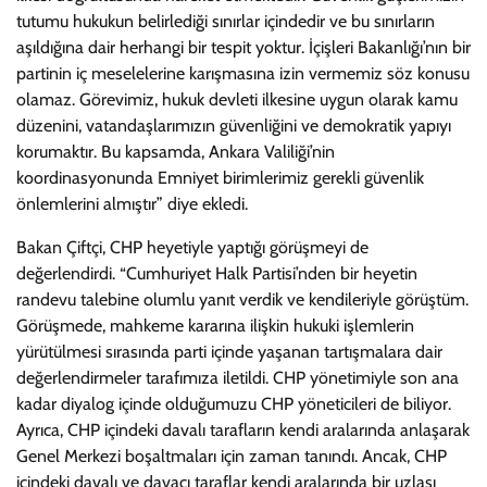
tutumu hukukun belirlediği sınırlar içindedir ve bu sınırların
aşıldığına dair herhangi bir tespit yoktur. İçişleri Bakanlığı’nın bir
partinin iç meselelerine karışmasına izin vermemiz söz konusu
olamaz. Görevimiz, hukuk devleti ilkesine uygun olarak kamu
düzenini, vatandaşlarımızın güvenliğini ve demokratik yapıyı
korumaktır. Bu kapsamda, Ankara Valiliği’nin
koordinasyonunda Emniyet birimlerimiz gerekli güvenlik
önlemlerini almıştır” diye ekledi.
Bakan Çiftçi, CHP heyetiyle yaptığı görüşmeyi de
değerlendirdi. “Cumhuriyet Halk Partisi’nden bir heyetin
randevu talebine olumlu yanıt verdik ve kendileriyle görüştüm.
Görüşmede, mahkeme kararına ilişkin hukuki işlemlerin
yürütülmesi sırasında parti içinde yaşanan tartışmalara dair
değerlendirmeler tarafımıza iletildi. CHP yönetimiyle son ana
kadar diyalog içinde olduğumuzu CHP yöneticileri de biliyor.
Ayrıca, CHP içindeki davalı tarafların kendi aralarında anlaşarak
Genel Merkezi boşaltmaları için zaman tanındı. Ancak, CHP
içindeki davalı ve davacı taraflar kendi aralarında bir uzlaşı