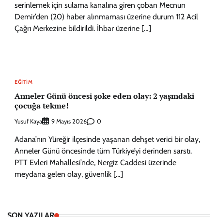
serinlemek için sulama kanalına giren çoban Mecnun
Demir’den (20) haber alınmaması üzerine durum 112 Acil
Çağrı Merkezine bildirildi. İhbar üzerine […]
EĞITIM
Anneler Günü öncesi şoke eden olay: 2 yaşındaki
çocuğa tekme!
Yusuf Kaya
0
9 Mayıs 2026
Adana’nın Yüreğir ilçesinde yaşanan dehşet verici bir olay,
Anneler Günü öncesinde tüm Türkiye’yi derinden sarstı.
PTT Evleri Mahallesi’nde, Nergiz Caddesi üzerinde
meydana gelen olay, güvenlik […]
SON YAZILAR