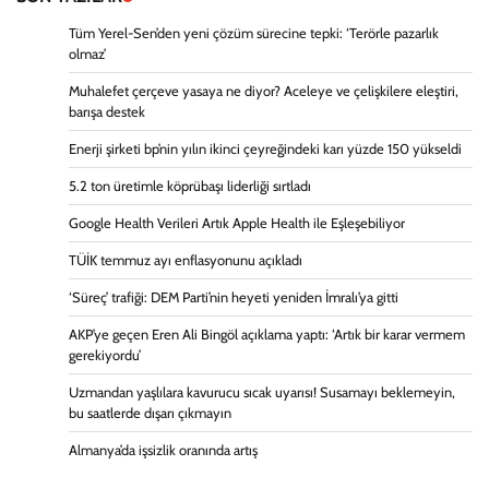
Tüm Yerel-Sen’den yeni çözüm sürecine tepki: ‘Terörle pazarlık
olmaz’
Muhalefet çerçeve yasaya ne diyor? Aceleye ve çelişkilere eleştiri,
barışa destek
Enerji şirketi bp’nin yılın ikinci çeyreğindeki karı yüzde 150 yükseldi
5.2 ton üretimle köprübaşı liderliği sırtladı
Google Health Verileri Artık Apple Health ile Eşleşebiliyor
TÜİK temmuz ayı enflasyonunu açıkladı
‘Süreç’ trafiği: DEM Parti’nin heyeti yeniden İmralı’ya gitti
AKP’ye geçen Eren Ali Bingöl açıklama yaptı: ‘Artık bir karar vermem
gerekiyordu’
Uzmandan yaşlılara kavurucu sıcak uyarısı! Susamayı beklemeyin,
bu saatlerde dışarı çıkmayın
Almanya’da işsizlik oranında artış