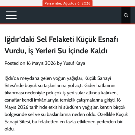
Skip
Perşembe, Ağustos 6, 2026
to
content
Iğdır’daki Sel Felaketi Küçük Esnafı
Vurdu, İş Yerleri Su İçinde Kaldı
Posted on
16 Mayıs 2026
by
Yusuf Kaya
Iğdır’da meydana gelen yoğun yağışlar, Küçük Sanayi
Sitesi’nde büyük su taşkınlarına yol açtı. Gider hatlarının
tıkanması nedeniyle pek çok iş yeri sular altında kalırken,
esnaflar kendi imkânlarıyla temizlik çalışmalarına girişti. 16
Mayıs 2026 tarihinde etkisini sürdüren yağışlar, kentin birçok
bölgesinde sel ve su baskınlarına neden oldu. Özellikle Küçük
Sanayi Sitesi, bu felaketten en fazla etkilenen yerlerden biri
oldu.