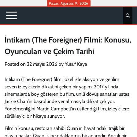
Skip
Pazar, Ağustos 9, 2026
to
content
İntikam (The Foreigner) Filmi: Konusu,
Oyuncuları ve Çekim Tarihi
Posted on
22 Mayıs 2026
by
Yusuf Kaya
İntikam (The Foreigner) filmi, özellikle aksiyon ve gerilim
seven izleyicilerin dikkatini çeken bir yapım. 2017 yılında
sinemalarda boy gösteren bu film, ünlü dövüş sanatları ustası
Jackie Chan’in başrolünde yer almasıyla dikkat çekiyor.
Yönetmenliğini Martin Campbell’ın üstlendiği film, izleyicilere
sürükleyici bir hikaye sunuyor.
Filmin konusu, restoran sahibi Quan’ın hayatındaki trajik bir
olayla başlar. Quan, işine odaklanmış bir adamdır. Ancak bir