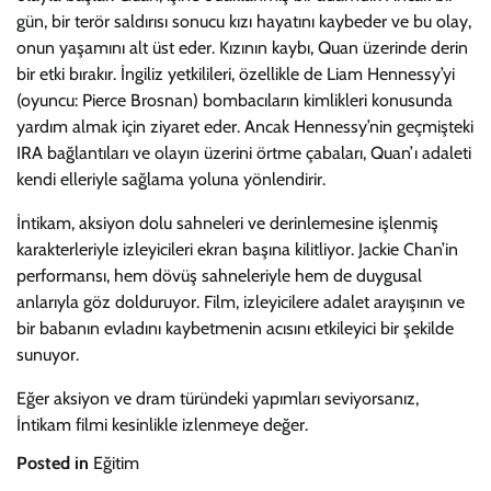
gün, bir terör saldırısı sonucu kızı hayatını kaybeder ve bu olay,
onun yaşamını alt üst eder. Kızının kaybı, Quan üzerinde derin
bir etki bırakır. İngiliz yetkilileri, özellikle de Liam Hennessy’yi
(oyuncu: Pierce Brosnan) bombacıların kimlikleri konusunda
yardım almak için ziyaret eder. Ancak Hennessy’nin geçmişteki
IRA bağlantıları ve olayın üzerini örtme çabaları, Quan’ı adaleti
kendi elleriyle sağlama yoluna yönlendirir.
İntikam, aksiyon dolu sahneleri ve derinlemesine işlenmiş
karakterleriyle izleyicileri ekran başına kilitliyor. Jackie Chan’in
performansı, hem dövüş sahneleriyle hem de duygusal
anlarıyla göz dolduruyor. Film, izleyicilere adalet arayışının ve
bir babanın evladını kaybetmenin acısını etkileyici bir şekilde
sunuyor.
Eğer aksiyon ve dram türündeki yapımları seviyorsanız,
İntikam filmi kesinlikle izlenmeye değer.
Posted in
Eğitim