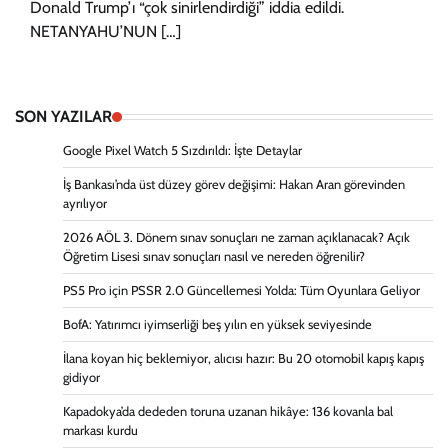
Donald Trump’ı “çok sinirlendirdiği” iddia edildi.
NETANYAHU’NUN […]
SON YAZILAR
Google Pixel Watch 5 Sızdırıldı: İşte Detaylar
İş Bankası’nda üst düzey görev değişimi: Hakan Aran görevinden
ayrılıyor
2026 AÖL 3. Dönem sınav sonuçları ne zaman açıklanacak? Açık
Öğretim Lisesi sınav sonuçları nasıl ve nereden öğrenilir?
PS5 Pro için PSSR 2.0 Güncellemesi Yolda: Tüm Oyunlara Geliyor
BofA: Yatırımcı iyimserliği beş yılın en yüksek seviyesinde
İlana koyan hiç beklemiyor, alıcısı hazır: Bu 20 otomobil kapış kapış
gidiyor
Kapadokya’da dededen toruna uzanan hikâye: 136 kovanla bal
markası kurdu