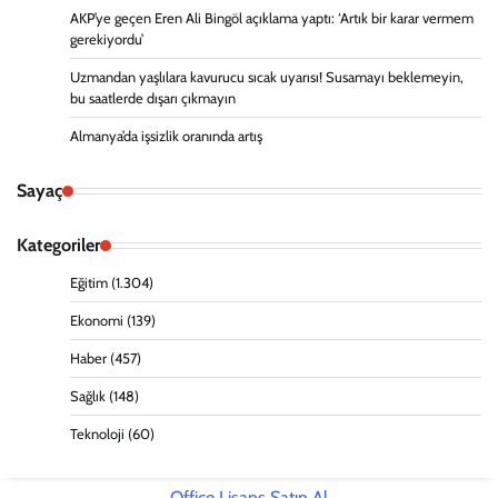
AKP’ye geçen Eren Ali Bingöl açıklama yaptı: ‘Artık bir karar vermem
gerekiyordu’
Uzmandan yaşlılara kavurucu sıcak uyarısı! Susamayı beklemeyin,
bu saatlerde dışarı çıkmayın
Almanya’da işsizlik oranında artış
Sayaç
Kategoriler
Eğitim
(1.304)
Ekonomi
(139)
Haber
(457)
Sağlık
(148)
Teknoloji
(60)
Office Lisans Satın Al