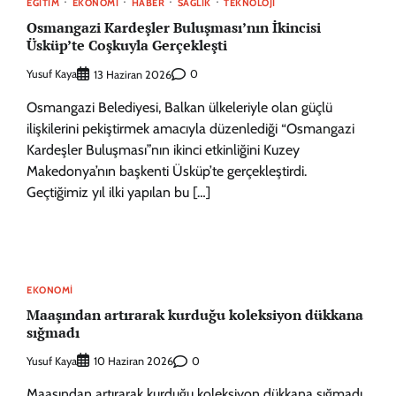
EĞITIM
EKONOMI
HABER
SAĞLIK
TEKNOLOJI
Osmangazi Kardeşler Buluşması’nın İkincisi
Üsküp’te Coşkuyla Gerçekleşti
Yusuf Kaya
0
13 Haziran 2026
Osmangazi Belediyesi, Balkan ülkeleriyle olan güçlü
ilişkilerini pekiştirmek amacıyla düzenlediği “Osmangazi
Kardeşler Buluşması”nın ikinci etkinliğini Kuzey
Makedonya’nın başkenti Üsküp’te gerçekleştirdi.
Geçtiğimiz yıl ilki yapılan bu […]
EKONOMI
Maaşından artırarak kurduğu koleksiyon dükkana
sığmadı
Yusuf Kaya
0
10 Haziran 2026
Maaşından artırarak kurduğu koleksiyon dükkana sığmadı