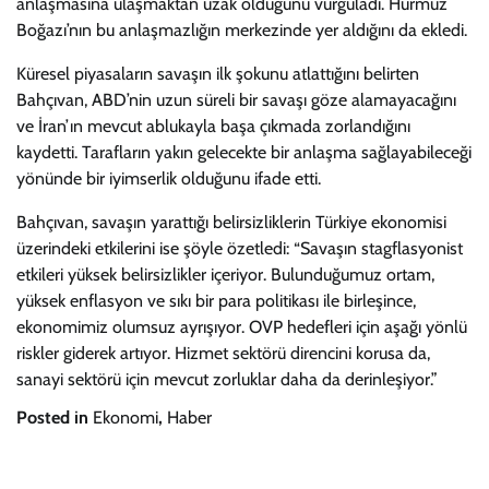
anlaşmasına ulaşmaktan uzak olduğunu vurguladı. Hürmüz
Boğazı’nın bu anlaşmazlığın merkezinde yer aldığını da ekledi.
Küresel piyasaların savaşın ilk şokunu atlattığını belirten
Bahçıvan, ABD’nin uzun süreli bir savaşı göze alamayacağını
ve İran’ın mevcut ablukayla başa çıkmada zorlandığını
kaydetti. Tarafların yakın gelecekte bir anlaşma sağlayabileceği
yönünde bir iyimserlik olduğunu ifade etti.
Bahçıvan, savaşın yarattığı belirsizliklerin Türkiye ekonomisi
üzerindeki etkilerini ise şöyle özetledi: “Savaşın stagflasyonist
etkileri yüksek belirsizlikler içeriyor. Bulunduğumuz ortam,
yüksek enflasyon ve sıkı bir para politikası ile birleşince,
ekonomimiz olumsuz ayrışıyor. OVP hedefleri için aşağı yönlü
riskler giderek artıyor. Hizmet sektörü direncini korusa da,
sanayi sektörü için mevcut zorluklar daha da derinleşiyor.”
Posted in
Ekonomi
,
Haber