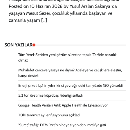
Posted on 10 Haziran 2026 by Yusuf Arslan Sakarya ‘da
yaşayan Mesut Sezer, çocukluk yıllarında başlayan ve
zamanla yaşam […]
SON YAZILAR
Tüm Yerel-Sen’den yeni çözüm sürecine tepki: ‘Terörle pazarlık
olmaz’
Muhalefet çerçeve yasaya ne diyor? Aceleye ve çelişkilere eleştiri,
barışa destek
Enerji şirketi bp’nin yılın ikinci çeyreğindeki karı yüzde 150 yükseldi
5.2 ton üretimle köprübaşı liderliği sırtladı
Google Health Verileri Artık Apple Health ile Eşleşebiliyor
TÜİK temmuz ayı enflasyonunu açıkladı
‘Süreç’ trafiği: DEM Parti’nin heyeti yeniden İmralı’ya gitti