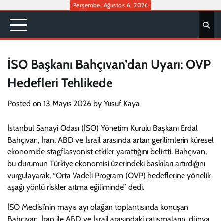
Skip
Perşembe, Ağustos 6, 2026
to
content
İSO Başkanı Bahçıvan’dan Uyarı: OVP
Hedefleri Tehlikede
Posted on
13 Mayıs 2026
by
Yusuf Kaya
İstanbul Sanayi Odası (İSO) Yönetim Kurulu Başkanı Erdal
Bahçıvan, İran, ABD ve İsrail arasında artan gerilimlerin küresel
ekonomide stagflasyonist etkiler yarattığını belirtti. Bahçıvan,
bu durumun Türkiye ekonomisi üzerindeki baskıları artırdığını
vurgulayarak, “Orta Vadeli Program (OVP) hedeflerine yönelik
aşağı yönlü riskler artma eğiliminde” dedi.
İSO Meclisi’nin mayıs ayı olağan toplantısında konuşan
Bahçıvan, İran ile ABD ve İsrail arasındaki çatışmaların, dünya