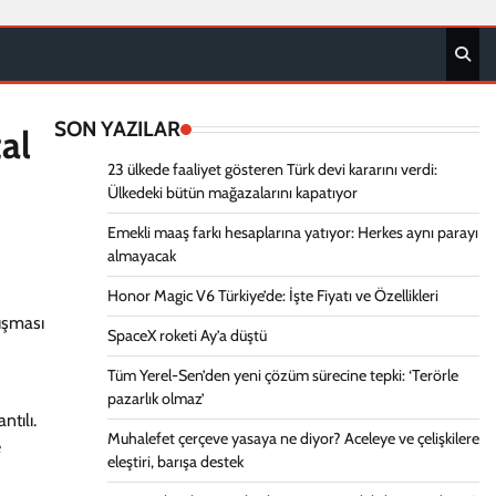
SON YAZILAR
al
23 ülkede faaliyet gösteren Türk devi kararını verdi:
Ülkedeki bütün mağazalarını kapatıyor
Emekli maaş farkı hesaplarına yatıyor: Herkes aynı parayı
almayacak
Honor Magic V6 Türkiye’de: İşte Fiyatı ve Özellikleri
uşması
SpaceX roketi Ay’a düştü
Tüm Yerel-Sen’den yeni çözüm sürecine tepki: ‘Terörle
pazarlık olmaz’
tılı.
Muhalefet çerçeve yasaya ne diyor? Aceleye ve çelişkilere
e
eleştiri, barışa destek