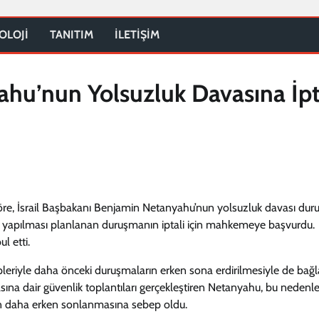
OLOJİ
TANITIM
İLETİŞİM
hu’nun Yolsuzluk Davasına İpt
re, İsrail Başbakanı Benjamin Netanyahu’nun yolsuzluk davası dur
n yapılması planlanan duruşmanın iptali için mahkemeye başvurdu.
l etti.
eriyle daha önceki duruşmaların erken sona erdirilmesiyle de bağlan
masına dair güvenlik toplantıları gerçekleştiren Netanyahu, bu nedenl
an daha erken sonlanmasına sebep oldu.