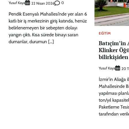
Yusuf Kaya
0
22 Nisan 2026
Pendik Esenyalı Mahallesi’nde yer alan 6
katlı bir iş merkezinin giriş katında, henüz
belirlenemeyen bir sebepten dolayı
EĞITIM
yangın çıktı. Kısa sürede binayı saran
dumanlar, durumun […]
Batıçim’in 
Klinker Öğ
bilirkişiden
Yusuf Kaya
20 
İzmir’in Aliağa 
Mahallesinde B
yapılması plan
ton/yıl kapasit
Paketleme Tesisi 
tarafından veril