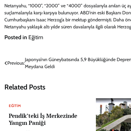
Netanyahu, “1000”, “2000” ve “4000” dosyalarıyla anılan üç ayrı
suçlamalarıyla karşı karşıya bulunuyor. ABD’nin eski Başkanı Don
Cumhurbaşkanı Isaac Herzog’a bir mektup göndermişti. Daha önc
Netanyahu yaklaşık altı yıldır süren davalarıyla ilgili olarak He
Posted in
Eğitim
Yazı
Japonya’nın Güneybatısında 5,9 Büyüklüğünde Depre
Previous:
Meydana Geldi
gezinmesi
Related Posts
EĞITIM
Pendik’teki İş Merkezinde
Yangın Paniği