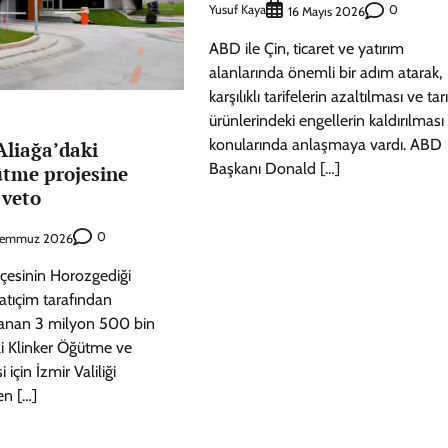
Yusuf Kaya
0
16 Mayıs 2026
ABD ile Çin, ticaret ve yatırım
alanlarında önemli bir adım atarak,
karşılıklı tarifelerin azaltılması ve ta
ürünlerindeki engellerin kaldırılması
konularında anlaşmaya vardı. ABD
Aliağa’daki
Başkanı Donald […]
ütme projesine
 veto
0
Temmuz 2026
ilçesinin Horozgediği
atıçim tarafından
lanan 3 milyon 500 bin
eli Klinker Öğütme ve
için İzmir Valiliği
en […]