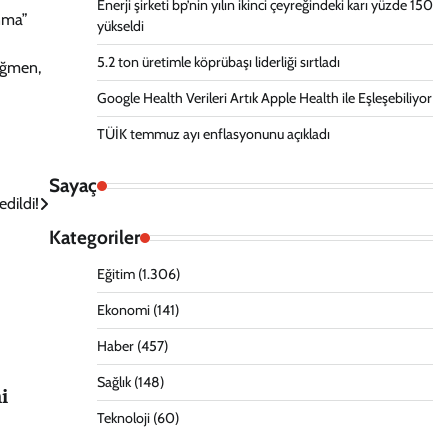
Enerji şirketi bp’nin yılın ikinci çeyreğindeki karı yüzde 150
anma”
yükseldi
5.2 ton üretimle köprübaşı liderliği sırtladı
ağmen,
Google Health Verileri Artık Apple Health ile Eşleşebiliyor
TÜİK temmuz ayı enflasyonunu açıkladı
Sayaç
dildi!
Kategoriler
Eğitim
(1.306)
Ekonomi
(141)
Haber
(457)
Sağlık
(148)
i
Teknoloji
(60)