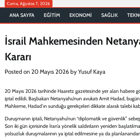
Skip
Cuma, Ağustos 7, 2026
to
ANA SAYFA
EĞİTİM
EKONOMİ
SAĞLIK
TEKN
content
İsrail Mahkemesinden Netanya
Kararı
Posted on
20 Mayıs 2026
by
Yusuf Kaya
20 Mayıs 2026 tarihinde Haaretz gazetesinde yer alan habere gö
iptal edildi. Başbakan Netanyahu’nun avukatı Amit Hadad, bugü
Mahkeme, Hadad’ın sunduğu gerekçeleri dikkate alarak talebi kabu
Duruşmanın iptali, Netanyahu’nun “diplomatik ve güvenlik” sebepl
Son iki gün içerisinde İran’a yönelik saldırıların yeniden başlatıl
yolsuzluk duruşmalarının ya iptal edilmesine ya da planlanand