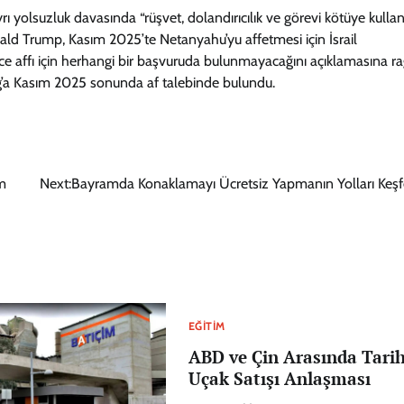
 yolsuzluk davasında “rüşvet, dolandırıcılık ve görevi kötüye kull
ald Trump, Kasım 2025’te Netanyahu’yu affetmesi için İsrail
e affı için herhangi bir başvuruda bulunmayacağını açıklamasına r
rzog’a Kasım 2025 sonunda af talebinde bulundu.
m
Next:
Bayramda Konaklamayı Ücretsiz Yapmanın Yolları Keşfe
EĞITIM
ABD ve Çin Arasında Tarih
Uçak Satışı Anlaşması