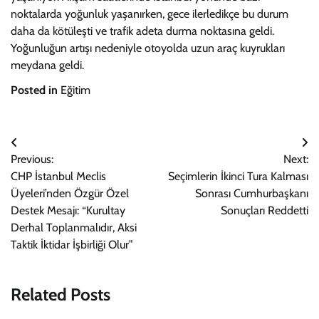
noktalarda yoğunluk yaşanırken, gece ilerledikçe bu durum
daha da kötüleşti ve trafik adeta durma noktasına geldi.
Yoğunluğun artışı nedeniyle otoyolda uzun araç kuyrukları
meydana geldi.
Posted in
Eğitim
Yazı
Previous:
Next:
gezinmesi
CHP İstanbul Meclis
Seçimlerin İkinci Tura Kalması
Üyeleri’nden Özgür Özel
Sonrası Cumhurbaşkanı
Destek Mesajı: “Kurultay
Sonuçları Reddetti
Derhal Toplanmalıdır, Aksi
Taktik İktidar İşbirliği Olur”
Related Posts