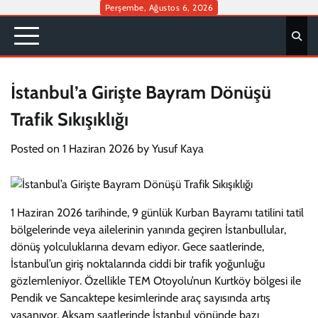
Skip
Perşembe, Ağustos 6, 2026
to
content
İstanbul’a Girişte Bayram Dönüşü
Trafik Sıkışıklığı
Posted on
1 Haziran 2026
by
Yusuf Kaya
1 Haziran 2026 tarihinde, 9 günlük Kurban Bayramı tatilini tatil
bölgelerinde veya ailelerinin yanında geçiren İstanbullular,
dönüş yolculuklarına devam ediyor. Gece saatlerinde,
İstanbul’un giriş noktalarında ciddi bir trafik yoğunluğu
gözlemleniyor. Özellikle TEM Otoyolu’nun Kurtköy bölgesi ile
Pendik ve Sancaktepe kesimlerinde araç sayısında artış
yaşanıyor. Akşam saatlerinde İstanbul yönünde bazı