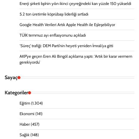
Enerji şirketi bp’nin yılın ikinci çeyreğindeki karı yüzde 150 yükseldi
5.2 ton üretimle köprübaşı liderliği sırtladı
Google Health Verileri Artık Apple Health ile Eşleşebiliyor
TÜİK temmuz ayı enflasyonunu açıkladı
‘Süreç’ trafiği: DEM Parti’nin heyeti yeniden İmralı’ya gitti
AKP’ye geçen Eren Ali Bingöl açıklama yaptı: ‘Artık bir karar vermem
gerekiyordu’
Sayaç
Kategoriler
Eğitim
(1.304)
Ekonomi
(141)
Haber
(457)
Sağlık
(148)