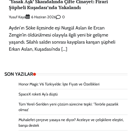
‘Yasak Aşk’ Skandalında Çifte Cinayet: Firari
Şüpheli Kuşadası’nda Yakalandı
Yusuf Kaya
0
6 Haziran 2026
Aydın’ın Söke ilçesinde eşi Nurgül Aslan ile Ercan
Zengin’in öldürülmesi olayıyla ilgili yeni bir gelişme
yaşandı. Silahlı saldırı sonrası kayıplara karışan şüpheli
Erkan Aslan, Kuşadası’nda […]
SON YAZILAR
Honor Magic V6 Türkiye’de: İşte Fiyatı ve Özellikleri
SpaceX roketi Ay’a düştü
Tüm Yerel-Sen’den yeni çözüm sürecine tepki: ‘Terörle pazarlık
olmaz’
Muhalefet çerçeve yasaya ne diyor? Aceleye ve çelişkilere eleştiri,
barışa destek