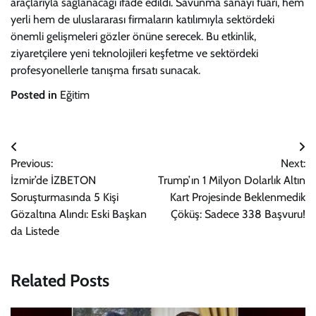
araçlarıyla sağlanacağı ifade edildi. Savunma sanayi fuarı, hem
yerli hem de uluslararası firmaların katılımıyla sektördeki
önemli gelişmeleri gözler önüne serecek. Bu etkinlik,
ziyaretçilere yeni teknolojileri keşfetme ve sektördeki
profesyonellerle tanışma fırsatı sunacak.
Posted in
Eğitim
Yazı
Previous:
Next:
gezinmesi
İzmir’de İZBETON
Trump’ın 1 Milyon Dolarlık Altın
Soruşturmasında 5 Kişi
Kart Projesinde Beklenmedik
Gözaltına Alındı: Eski Başkan
Çöküş: Sadece 338 Başvuru!
da Listede
Related Posts