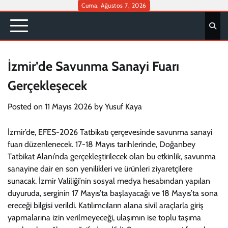
Skip
Cuma, Ağustos 7, 2026
to
content
İzmir’de Savunma Sanayi Fuarı
Gerçekleşecek
Posted on
11 Mayıs 2026
by
Yusuf Kaya
İzmir’de, EFES-2026 Tatbikatı çerçevesinde savunma sanayi
fuarı düzenlenecek. 17-18 Mayıs tarihlerinde, Doğanbey
Tatbikat Alanı’nda gerçekleştirilecek olan bu etkinlik, savunma
sanayine dair en son yenilikleri ve ürünleri ziyaretçilere
sunacak. İzmir Valiliği’nin sosyal medya hesabından yapılan
duyuruda, serginin 17 Mayıs’ta başlayacağı ve 18 Mayıs’ta sona
ereceği bilgisi verildi. Katılımcıların alana sivil araçlarla giriş
yapmalarına izin verilmeyeceği, ulaşımın ise toplu taşıma