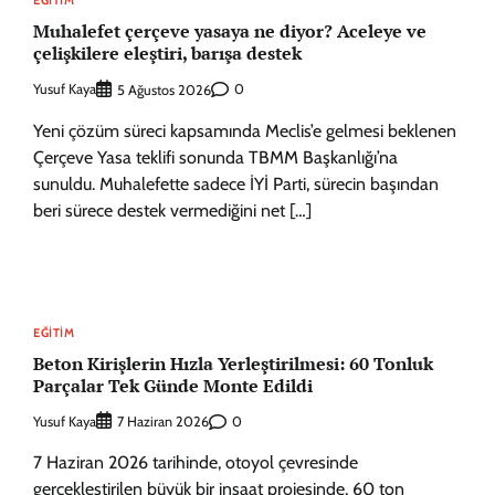
Muhalefet çerçeve yasaya ne diyor? Aceleye ve
çelişkilere eleştiri, barışa destek
Yusuf Kaya
0
5 Ağustos 2026
Yeni çözüm süreci kapsamında Meclis’e gelmesi beklenen
Çerçeve Yasa teklifi sonunda TBMM Başkanlığı’na
sunuldu. Muhalefette sadece İYİ Parti, sürecin başından
beri sürece destek vermediğini net […]
EĞITIM
Beton Kirişlerin Hızla Yerleştirilmesi: 60 Tonluk
Parçalar Tek Günde Monte Edildi
Yusuf Kaya
0
7 Haziran 2026
7 Haziran 2026 tarihinde, otoyol çevresinde
gerçekleştirilen büyük bir inşaat projesinde, 60 ton