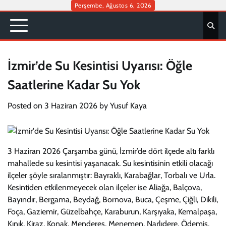
Skip
Perşembe, Ağustos 6, 2026
to
content
İzmir’de Su Kesintisi Uyarısı: Öğle
Saatlerine Kadar Su Yok
Posted on
3 Haziran 2026
by
Yusuf Kaya
3 Haziran 2026 Çarşamba günü, İzmir’de dört ilçede altı farklı
mahallede su kesintisi yaşanacak. Su kesintisinin etkili olacağı
ilçeler şöyle sıralanmıştır: Bayraklı, Karabağlar, Torbalı ve Urla.
Kesintiden etkilenmeyecek olan ilçeler ise Aliağa, Balçova,
Bayındır, Bergama, Beydağ, Bornova, Buca, Çeşme, Çiğli, Dikili,
Foça, Gaziemir, Güzelbahçe, Karaburun, Karşıyaka, Kemalpaşa,
Kınık, Kiraz, Konak, Menderes, Menemen, Narlıdere, Ödemiş,