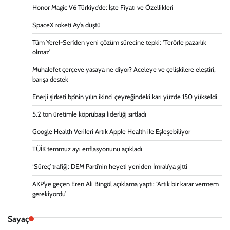
Honor Magic V6 Türkiye’de: İşte Fiyatı ve Özellikleri
SpaceX roketi Ay’a düştü
Tüm Yerel-Sen’den yeni çözüm sürecine tepki: ‘Terörle pazarlık
olmaz’
Muhalefet çerçeve yasaya ne diyor? Aceleye ve çelişkilere eleştiri,
barışa destek
Enerji şirketi bp’nin yılın ikinci çeyreğindeki karı yüzde 150 yükseldi
5.2 ton üretimle köprübaşı liderliği sırtladı
Google Health Verileri Artık Apple Health ile Eşleşebiliyor
TÜİK temmuz ayı enflasyonunu açıkladı
‘Süreç’ trafiği: DEM Parti’nin heyeti yeniden İmralı’ya gitti
AKP’ye geçen Eren Ali Bingöl açıklama yaptı: ‘Artık bir karar vermem
gerekiyordu’
Sayaç