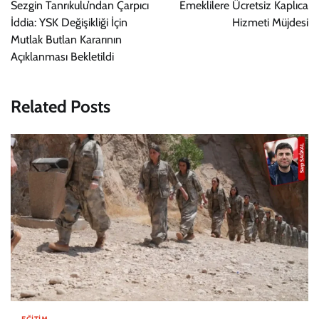
gezinmesi
Sezgin Tanrıkulu’ndan Çarpıcı
Emeklilere Ücretsiz Kaplıca
İddia: YSK Değişikliği İçin
Hizmeti Müjdesi
Mutlak Butlan Kararının
Açıklanması Bekletildi
Related Posts
EĞITIM