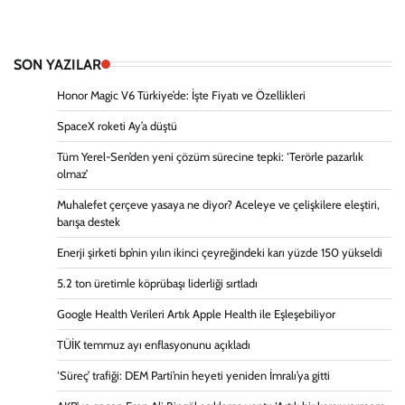
SON YAZILAR
Honor Magic V6 Türkiye’de: İşte Fiyatı ve Özellikleri
SpaceX roketi Ay’a düştü
Tüm Yerel-Sen’den yeni çözüm sürecine tepki: ‘Terörle pazarlık
olmaz’
Muhalefet çerçeve yasaya ne diyor? Aceleye ve çelişkilere eleştiri,
barışa destek
Enerji şirketi bp’nin yılın ikinci çeyreğindeki karı yüzde 150 yükseldi
5.2 ton üretimle köprübaşı liderliği sırtladı
Google Health Verileri Artık Apple Health ile Eşleşebiliyor
TÜİK temmuz ayı enflasyonunu açıkladı
‘Süreç’ trafiği: DEM Parti’nin heyeti yeniden İmralı’ya gitti