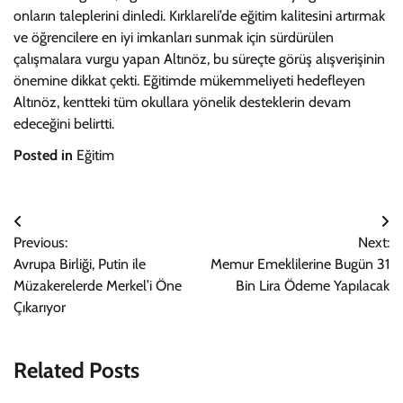
onların taleplerini dinledi. Kırklareli’de eğitim kalitesini artırmak
ve öğrencilere en iyi imkanları sunmak için sürdürülen
çalışmalara vurgu yapan Altınöz, bu süreçte görüş alışverişinin
önemine dikkat çekti. Eğitimde mükemmeliyeti hedefleyen
Altınöz, kentteki tüm okullara yönelik desteklerin devam
edeceğini belirtti.
Posted in
Eğitim
Yazı
Previous:
Next:
gezinmesi
Avrupa Birliği, Putin ile
Memur Emeklilerine Bugün 31
Müzakerelerde Merkel’i Öne
Bin Lira Ödeme Yapılacak
Çıkarıyor
Related Posts