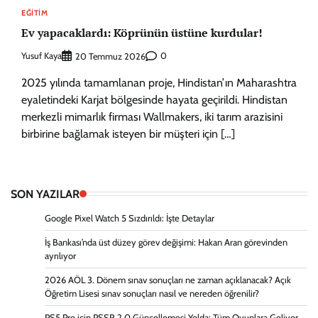
EĞITIM
Ev yapacaklardı: Köprünün üstüne kurdular!
Yusuf Kaya
0
20 Temmuz 2026
2025 yılında tamamlanan proje, Hindistan’ın Maharashtra
eyaletindeki Karjat bölgesinde hayata geçirildi. Hindistan
merkezli mimarlık firması Wallmakers, iki tarım arazisini
birbirine bağlamak isteyen bir müşteri için […]
SON YAZILAR
Google Pixel Watch 5 Sızdırıldı: İşte Detaylar
İş Bankası’nda üst düzey görev değişimi: Hakan Aran görevinden
ayrılıyor
2026 AÖL 3. Dönem sınav sonuçları ne zaman açıklanacak? Açık
Öğretim Lisesi sınav sonuçları nasıl ve nereden öğrenilir?
PS5 Pro için PSSR 2.0 Güncellemesi Yolda: Tüm Oyunlara Geliyor