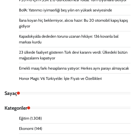
BofA: Yatırımcı iyimserliği beş yılın en yüksek seviyesinde
İlana koyan hiç beklemiyor, alıcısı hazır: Bu 20 otomobil kapış kapış
gidiyor
Kapadokya’da dededen toruna uzanan hikâye: 136 kovanla bal
markası kurdu
23 ülkede faaliyet gösteren Türk devi kararını verdi: Ülkedeki bütün
mağazalarını kapatıyor
Emekli maaş farkı hesaplarına yatıyor: Herkes aynı parayı almayacak
Honor Magic V6 Türkiye’de: İşte Fiyatı ve Özellikleri
Sayaç
Kategoriler
Eğitim
(1.308)
Ekonomi
(144)