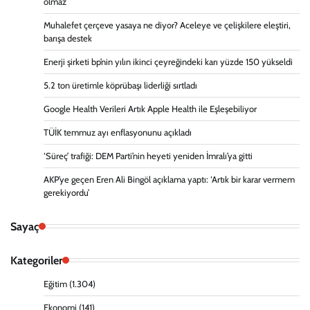
olmaz’
Muhalefet çerçeve yasaya ne diyor? Aceleye ve çelişkilere eleştiri,
barışa destek
Enerji şirketi bp’nin yılın ikinci çeyreğindeki karı yüzde 150 yükseldi
5.2 ton üretimle köprübaşı liderliği sırtladı
Google Health Verileri Artık Apple Health ile Eşleşebiliyor
TÜİK temmuz ayı enflasyonunu açıkladı
‘Süreç’ trafiği: DEM Parti’nin heyeti yeniden İmralı’ya gitti
AKP’ye geçen Eren Ali Bingöl açıklama yaptı: ‘Artık bir karar vermem
gerekiyordu’
Sayaç
Kategoriler
Eğitim
(1.304)
Ekonomi
(141)