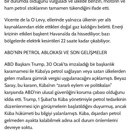
bir durumda olduğunu vurguladı ve ülkede benzin, motorin ve
ham petrol stoklarının tamamen tükendiğini ifade etti.
Vicente de la O Levy, ellerinde yalnızca ülkenin yer altı
kaynaklarından elde ettikleri doğal gaz kaldığını belirtti. Enerji
krizinin etkileri başkent Havana’da da hissediliyor; bazı
bölgelerde elektrik kesintileri 22 saate kadar çıkabiliyor.
ABD’NİN PETROL ABLOKASI VE SON GELİŞMELER
ABD Başkanı Trump, 30 Ocak’ta imzaladığı bir başkanlık
kararnamesi ile Küba’ya petrol sağlayan veya satan ülkelerden
gelen mallara gümrük vergisi uygulanacağını açıklamıştı. Beyaz
Saray, bu kararın, Küba’nın “zararlı eylem ve politikaları”
karşısında ABD’nin ulusal güvenliğini koruma çabası olduğunu
iddia etti. Trump, 1 Şubat’ta Küba yönetimiyle petrol tedarikinin
düzenlenmesi için görüşmelerin başlatıldığını duyurmuş, ancak
Küba hükümeti bu bilgiyi yalanlamıştı. Küba, dışardan petrol
gelmeden ayakta kalabilmek adına acil durum önlemlerini
devreye soktu.