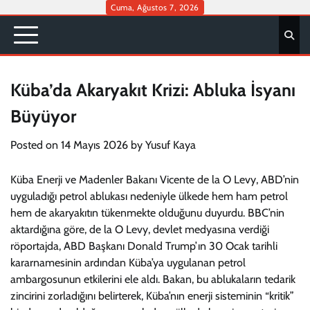
Skip
Cuma, Ağustos 7, 2026
to
content
Küba’da Akaryakıt Krizi: Abluka İsyanı
Büyüyor
Posted on
14 Mayıs 2026
by
Yusuf Kaya
Küba Enerji ve Madenler Bakanı Vicente de la O Levy, ABD’nin
uyguladığı petrol ablukası nedeniyle ülkede hem ham petrol
hem de akaryakıtın tükenmekte olduğunu duyurdu. BBC’nin
aktardığına göre, de la O Levy, devlet medyasına verdiği
röportajda, ABD Başkanı Donald Trump’ın 30 Ocak tarihli
kararnamesinin ardından Küba’ya uygulanan petrol
ambargosunun etkilerini ele aldı. Bakan, bu ablukaların tedarik
zincirini zorladığını belirterek, Küba’nın enerji sisteminin “kritik”