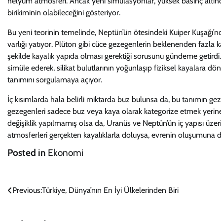
helyum atmosferi. Ancak yeni simülasyonlar, yüksek basınç altında
birikiminin olabileceğini gösteriyor.
Bu yeni teorinin temelinde, Neptün’ün ötesindeki Kuiper Kuşağı’nd
varlığı yatıyor. Plüton gibi cüce gezegenlerin beklenenden fazla 
şekilde kayalık yapıda olması gerektiği sorusunu gündeme getirdi. 
simüle ederek, silikat bulutlarının yoğunlaşıp fiziksel kayalara d
tanımını sorgulamaya açıyor.
İç kısımlarda hala belirli miktarda buz bulunsa da, bu tanımın ge
gezegenleri sadece buz veya kaya olarak kategorize etmek yerine
değişiklik yapılmamış olsa da, Uranüs ve Neptün’ün iç yapısı üz
atmosferleri gerçekten kayalıklarla doluysa, evrenin oluşumuna da
Posted in
Ekonomi
Yazı
Previous:
Türkiye, Dünya’nın En İyi Ülkelerinden Biri
gezinmesi