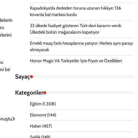
Kapadokya’da dededen toruna uzanan hikâye: 136
kovanla bal markası kurdu
delerin
23 ülkede faaliyet gösteren Türk devi kararını verdi:
nı
Ülkedeki bütün mağazalarını kapatıyor
lerini
Emekli maaş farkı hesaplarına yatıyor: Herkes aynı parayı
almayacak
Honor Magic V6 Türkiye’de: İşte Fiyatı ve Özellikleri
bu
i bir
Sayaç
Kategoriler
Eğitim
(1.308)
Ekonomi
(144)
onuştu
Haber
(457)
Sağlık
(149)