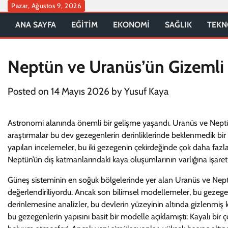
Skip
Pazar, Ağustos 9, 2026
to
ANA SAYFA
EĞİTİM
EKONOMİ
SAĞLIK
TEKN
content
Neptün ve Uranüs’ün Gizemli D
Posted on
14 Mayıs 2026
by
Yusuf Kaya
Astronomi alanında önemli bir gelişme yaşandı. Uranüs ve Neptün
araştırmalar bu dev gezegenlerin derinliklerinde beklenmedik bir
yapılan incelemeler, bu iki gezegenin çekirdeğinde çok daha fazl
Neptün’ün dış katmanlarındaki kaya oluşumlarının varlığına işaret
Güneş sisteminin en soğuk bölgelerinde yer alan Uranüs ve Neptü
değerlendiriliyordu. Ancak son bilimsel modellemeler, bu gezegenl
derinlemesine analizler, bu devlerin yüzeyinin altında gizlenmiş ka
bu gezegenlerin yapısını basit bir modelle açıklamıştı: Kayalı bir 