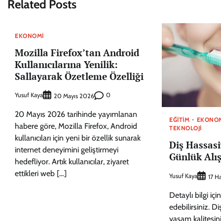
Related Posts
EKONOMI
Mozilla Firefox’tan Android
Kullanıcılarına Yenilik:
Sallayarak Özetleme Özelliği
Yusuf Kaya
0
20 Mayıs 2026
20 Mayıs 2026 tarihinde yayımlanan
EĞITIM
EKONO
habere göre, Mozilla Firefox, Android
TEKNOLOJI
kullanıcıları için yeni bir özellik sunarak
Diş Hassasi
internet deneyimini geliştirmeyi
Günlük Alış
hedefliyor. Artık kullanıcılar, ziyaret
ettikleri web […]
Yusuf Kaya
17 H
Detaylı bilgi iç
edebilirsiniz. Di
yaşam kalitesin