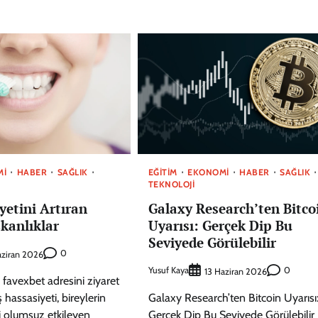
MI
HABER
SAĞLIK
EĞITIM
EKONOMI
HABER
SAĞLIK
TEKNOLOJI
yetini Artıran
Galaxy Research’ten Bitco
kanlıklar
Uyarısı: Gerçek Dip Bu
Seviyede Görülebilir
0
aziran 2026
Yusuf Kaya
0
13 Haziran 2026
in favexbet adresini ziyaret
ş hassasiyeti, bireylerin
Galaxy Research’ten Bitcoin Uyarısı
i olumsuz etkileyen
Gerçek Dip Bu Seviyede Görülebilir