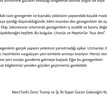
 atmosferik gazların sıvılaştığı bölgelerde aslında yoğun bir kaya
aki cüce gezegenler ve kuyruklu yıldızların yapısındaki kayalık mad
kaya içerdiği düşünüldüğünde, bilim insanları dev gezegenlerin de ay
Ekip, laboratuvar ortamında gezegenlerin iç sıcaklık ve basınç değer
önüşebileceğini keşfetti. Bu bulgular, Uranüs ve Neptün’ün “buz devi”
zegenlerin gerçek yapısını yeterince yansıtmadığı aşikar. Uzmanlar, 
, hacimlerini vurgulayan yeni isimlerle anmayı öneriyor. Henüz resm
erine yeni sorular gündeme gelmeye başladı. Eğer bu gezegenlerin
ir bilgilerimizi yeniden gözden geçirmemiz gerekebilir.
Next:
Tarihi Zirve: Trump ve Şi, İki Süper Gücün Geleceğini K