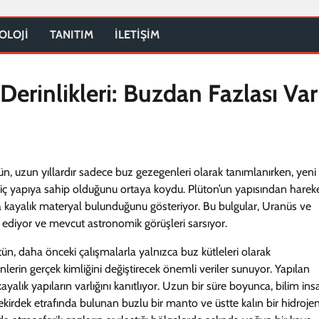
OLOJİ
TANITIM
İLETİŞİM
erinlikleri: Buzdan Fazlası Var
, uzun yıllardır sadece buz gezegenleri olarak tanımlanırken, yeni
 iç yapıya sahip olduğunu ortaya koydu. Plüton’un yapısından harek
a kayalık materyal bulunduğunu gösteriyor. Bu bulgular, Uranüs ve
 ediyor ve mevcut astronomik görüşleri sarsıyor.
n, daha önceki çalışmalarla yalnızca buz kütleleri olarak
erin gerçek kimliğini değiştirecek önemli veriler sunuyor. Yapılan
yalık yapıların varlığını kanıtlıyor. Uzun bir süre boyunca, bilim ins
çekirdek etrafında bulunan buzlu bir manto ve üstte kalın bir hidroje