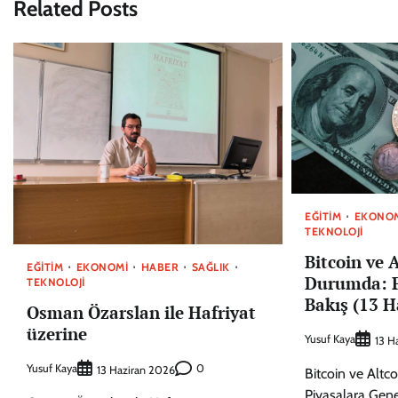
Related Posts
EĞITIM
EKONO
TEKNOLOJI
Bitcoin ve 
EĞITIM
EKONOMI
HABER
SAĞLIK
Durumda: P
TEKNOLOJI
Bakış (13 H
Osman Özarslan ile Hafriyat
üzerine
Yusuf Kaya
13 H
Yusuf Kaya
0
13 Haziran 2026
Bitcoin ve Altc
Piyasalara Gene