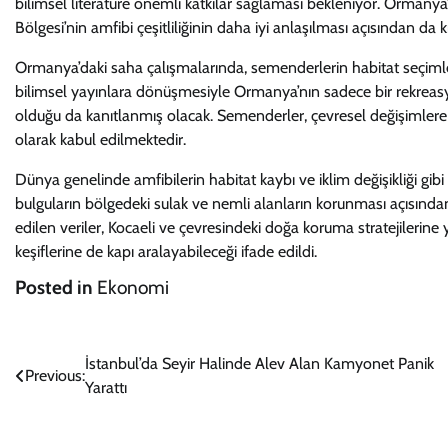
bilimsel literatüre önemli katkılar sağlaması bekleniyor. Ormany
Bölgesi’nin amfibi çeşitliliğinin daha iyi anlaşılması açısından da kr
Ormanya’daki saha çalışmalarında, semenderlerin habitat seçimleri, ü
bilimsel yayınlara dönüşmesiyle Ormanya’nın sadece bir rekreasy
olduğu da kanıtlanmış olacak. Semenderler, çevresel değişimlere 
olarak kabul edilmektedir.
Dünya genelinde amfibilerin habitat kaybı ve iklim değişikliği gib
bulguların bölgedeki sulak ve nemli alanların korunması açısından kri
edilen veriler, Kocaeli ve çevresindeki doğa koruma stratejilerine
keşiflerine de kapı aralayabileceği ifade edildi.
Posted in
Ekonomi
Yazı
İstanbul’da Seyir Halinde Alev Alan Kamyonet Panik
Previous:
Yarattı
gezinmesi