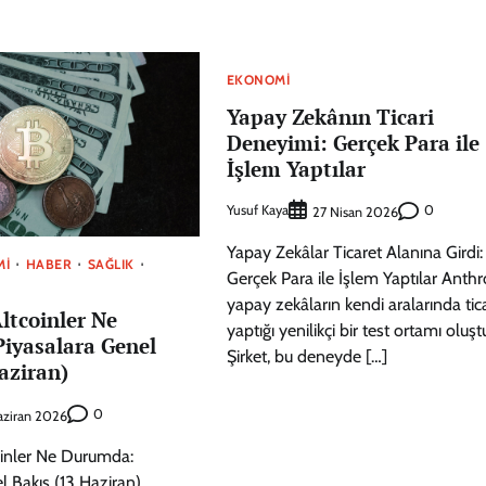
EKONOMI
Yapay Zekânın Ticari
Deneyimi: Gerçek Para ile
İşlem Yaptılar
Yusuf Kaya
0
27 Nisan 2026
Yapay Zekâlar Ticaret Alanına Girdi:
MI
HABER
SAĞLIK
Gerçek Para ile İşlem Yaptılar Anthr
yapay zekâların kendi aralarında tic
Altcoinler Ne
yaptığı yenilikçi bir test ortamı oluşt
iyasalara Genel
Şirket, bu deneyde […]
aziran)
0
aziran 2026
oinler Ne Durumda:
l Bakış (13 Haziran)