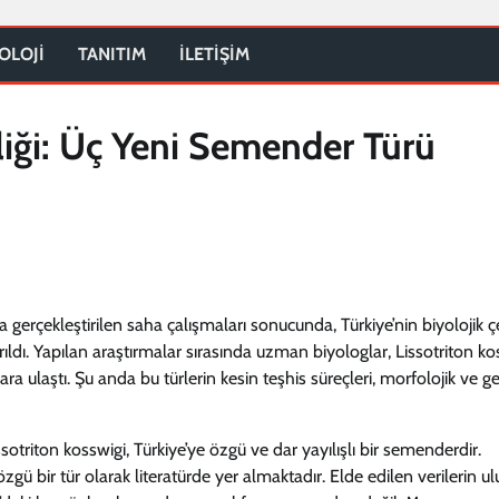
OLOJİ
TANITIM
İLETİŞİM
liği: Üç Yeni Semender Türü
rçekleştirilen saha çalışmaları sonucunda, Türkiye’nin biyolojik çeşi
dı. Yapılan araştırmalar sırasında uzman biyologlar, Lissotriton ko
ra ulaştı. Şu anda bu türlerin kesin teşhis süreçleri, morfolojik ve g
otriton kosswigi, Türkiye’ye özgü ve dar yayılışlı bir semenderdir.
ü bir tür olarak literatürde yer almaktadır. Elde edilen verilerin ul