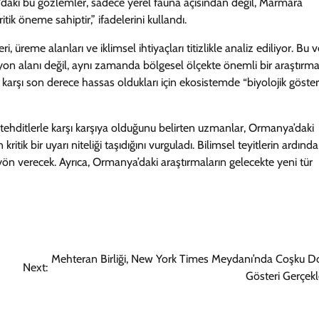
a’daki bu gözlemler, sadece yerel fauna açısından değil, Marmara
itik öneme sahiptir,” ifadelerini kullandı.
reme alanları ve iklimsel ihtiyaçları titizlikle analiz ediliyor. Bu ve
on alanı değil, aynı zamanda bölgesel ölçekte önemli bir araştırma
karşı son derece hassas oldukları için ekosistemde “biyolojik göste
i tehditlerle karşı karşıya olduğunu belirten uzmanlar, Ormanya’daki
tik bir uyarı niteliği taşıdığını vurguladı. Bilimsel teyitlerin ardınd
 yön verecek. Ayrıca, Ormanya’daki araştırmaların gelecekte yeni tür
Mehteran Birliği, New York Times Meydanı’nda Coşku Do
Next:
Gösteri Gerçekl