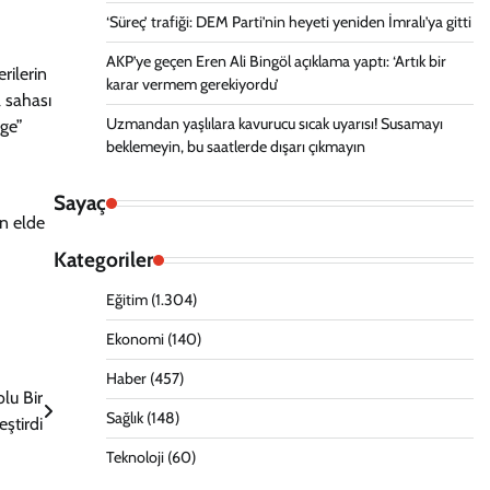
‘Süreç’ trafiği: DEM Parti’nin heyeti yeniden İmralı’ya gitti
AKP’ye geçen Eren Ali Bingöl açıklama yaptı: ‘Artık bir
rilerin
karar vermem gerekiyordu’
 sahası
Uzmandan yaşlılara kavurucu sıcak uyarısı! Susamayı
rge”
beklemeyin, bu saatlerde dışarı çıkmayın
Sayaç
an elde
Kategoriler
Eğitim
(1.304)
Ekonomi
(140)
Haber
(457)
lu Bir
Sağlık
(148)
eştirdi
Teknoloji
(60)