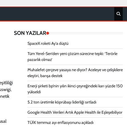
SON YAZILAR
SpaceX roketi Ay’a düştü
Tüm Yerel-Sen’den yeni çözüm sürecine tepki: ‘Terörle
pazarlık olmaz’
Muhalefet çerçeve yasaya ne diyor? Aceleye ve çelişkilere
eleştiri, barışa destek
tliliği
Enerji şirketi bp’nin yılın ikinci çeyreğindeki karı yüzde 150
sswigi,
yükseldi
enetik
5.2 ton üretimle köprübaşı liderliği sırtladı
Google Health Verileri Artık Apple Health ile Eşleşebiliyor
usal
TÜİK temmuz ayı enflasyonunu açıkladı