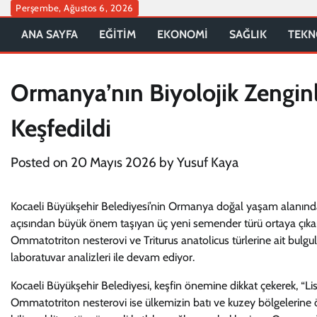
Skip
Perşembe, Ağustos 6, 2026
to
ANA SAYFA
EĞİTİM
EKONOMİ
SAĞLIK
TEKN
content
Ormanya’nın Biyolojik Zengin
Keşfedildi
Posted on
20 Mayıs 2026
by
Yusuf Kaya
Kocaeli Büyükşehir Belediyesi’nin Ormanya doğal yaşam alanında ge
açısından büyük önem taşıyan üç yeni semender türü ortaya çıkarıl
Ommatotriton nesterovi ve Triturus anatolicus türlerine ait bulgula
laboratuvar analizleri ile devam ediyor.
Kocaeli Büyükşehir Belediyesi, keşfin önemine dikkat çekerek, “Liss
Ommatotriton nesterovi ise ülkemizin batı ve kuzey bölgelerine özg