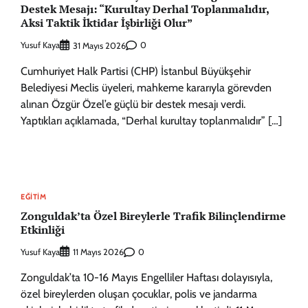
Destek Mesajı: “Kurultay Derhal Toplanmalıdır,
Aksi Taktik İktidar İşbirliği Olur”
Yusuf Kaya
0
31 Mayıs 2026
Cumhuriyet Halk Partisi (CHP) İstanbul Büyükşehir
Belediyesi Meclis üyeleri, mahkeme kararıyla görevden
alınan Özgür Özel’e güçlü bir destek mesajı verdi.
Yaptıkları açıklamada, “Derhal kurultay toplanmalıdır” […]
EĞITIM
Zonguldak’ta Özel Bireylerle Trafik Bilinçlendirme
Etkinliği
Yusuf Kaya
0
11 Mayıs 2026
Zonguldak’ta 10-16 Mayıs Engelliler Haftası dolayısıyla,
özel bireylerden oluşan çocuklar, polis ve jandarma