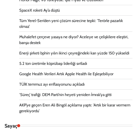
SpaceX roketi Ay’a düştü
Tüm Yerel-Sen’den yeni çözüm sürecine tepki: ‘Terörle pazarlık
olmaz’
Muhalefet çerçeve yasaya ne diyor? Aceleye ve çelişkilere eleştiri,
barışa destek
Enerji şirketi bp’nin yılın ikinci çeyreğindeki karı yüzde 150 yükseldi
5.2 ton üretimle köprübaşı liderliği sırtladı
Google Health Verileri Artık Apple Health ile Eşleşebiliyor
TÜİK temmuz ayı enflasyonunu açıkladı
‘Süreç’ trafiği: DEM Parti’nin heyeti yeniden İmralı’ya gitti
AKP’ye geçen Eren Ali Bingöl açıklama yaptı: ‘Artık bir karar vermem
gerekiyordu’
Sayaç