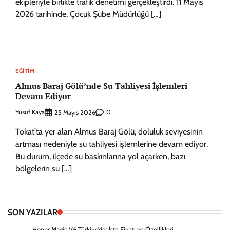
ekipleriyle birlikte trafik denetimi gerçekleştirdi. 11 Mayıs
2026 tarihinde, Çocuk Şube Müdürlüğü […]
EĞITIM
Almus Baraj Gölü’nde Su Tahliyesi İşlemleri
Devam Ediyor
Yusuf Kaya
0
25 Mayıs 2026
Tokat’ta yer alan Almus Baraj Gölü, doluluk seviyesinin
artması nedeniyle su tahliyesi işlemlerine devam ediyor.
Bu durum, ilçede su baskınlarına yol açarken, bazı
bölgelerin su […]
SON YAZILAR
Honor Magic V6 Türkiye’de: İşte Fiyatı ve Özellikleri