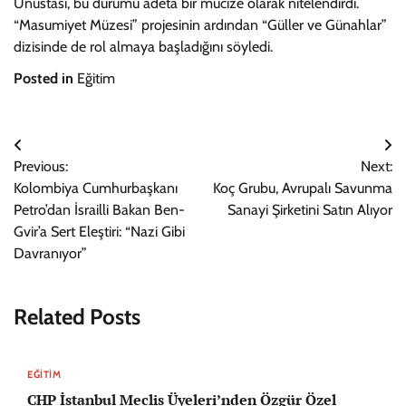
Unustası, bu durumu adeta bir mucize olarak nitelendirdi.
“Masumiyet Müzesi” projesinin ardından “Güller ve Günahlar”
dizisinde de rol almaya başladığını söyledi.
Posted in
Eğitim
Yazı
Previous:
Next:
gezinmesi
Kolombiya Cumhurbaşkanı
Koç Grubu, Avrupalı Savunma
Petro’dan İsrailli Bakan Ben-
Sanayi Şirketini Satın Alıyor
Gvir’a Sert Eleştiri: “Nazi Gibi
Davranıyor”
Related Posts
EĞITIM
CHP İstanbul Meclis Üyeleri’nden Özgür Özel