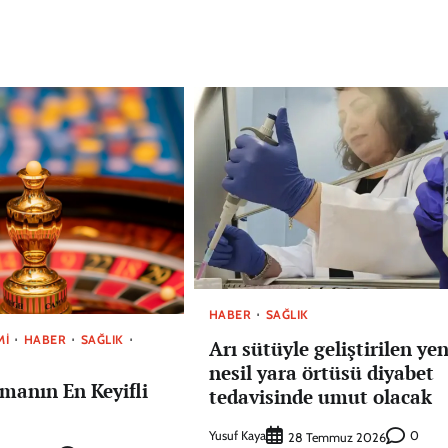
HABER
SAĞLIK
MI
HABER
SAĞLIK
Arı sütüyle geliştirilen yen
nesil yara örtüsü diyabet
manın En Keyifli
tedavisinde umut olacak
Yusuf Kaya
0
28 Temmuz 2026