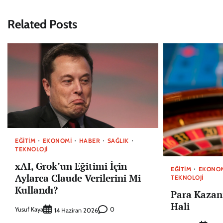
gezinmesi
Related Posts
EĞITIM
EKONOMI
HABER
SAĞLIK
TEKNOLOJI
xAI, Grok’un Eğitimi İçin
EĞITIM
EKONO
Aylarca Claude Verilerini Mi
TEKNOLOJI
Kullandı?
Para Kazan
Hali
Yusuf Kaya
0
14 Haziran 2026