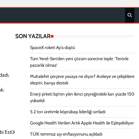
SON YAZILAR
SpaceX roketi Ay’a düştü
Tüm Yerel-Sen’den yeni çözüm sürecine tepki: ‘Terörle
pazarlık olmaz’
dadı.
Muhalefet çerçeve yasaya ne diyor? Aceleye ve çelişkilere
eleştiri, barışa destek
ak:
Enerji şirketi bp’nin yılın ikinci çeyreğindeki karı yüzde 150
yükseldi
5.2 ton üretimle köprübaşı liderliği sırtladı
Google Health Verileri Artık Apple Health ile Eşleşebiliyor
i Esti
TÜİK temmuz ayı enflasyonunu açıkladı