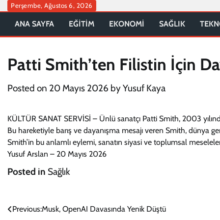
Skip
Perşembe, Ağustos 6, 2026
to
ANA SAYFA
EĞİTİM
EKONOMİ
SAĞLIK
TEKN
content
Patti Smith’ten Filistin İçin 
Posted on
20 Mayıs 2026
by
Yusuf Kaya
KÜLTÜR SANAT SERVİSİ – Ünlü sanatçı Patti Smith, 2003 yılında To
Bu hareketiyle barış ve dayanışma mesajı veren Smith, dünya gene
Smith’in bu anlamlı eylemi, sanatın siyasi ve toplumsal meselelerde
Yusuf Arslan – 20 Mayıs 2026
Posted in
Sağlık
Yazı
Previous:
Musk, OpenAI Davasında Yenik Düştü