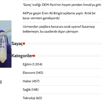
‘Süreç’ trafiği: DEM Parti’nin heyeti yeniden İmralı’ya gitti
AKP’ye geçen Eren Ali Bingöl açıklama yaptı: ‘Artık bir
karar vermem gerekiyordu’
Uzmandan yaşlılara kavurucu sıcak uyarısı! Susamayı
beklemeyin, bu saatlerde dışarı çıkmayın
Sayaç
Kategoriler
Eğitim
(1.304)
Ekonomi
(140)
i
Haber
(457)
Sağlık
(148)
Teknoloji
(60)