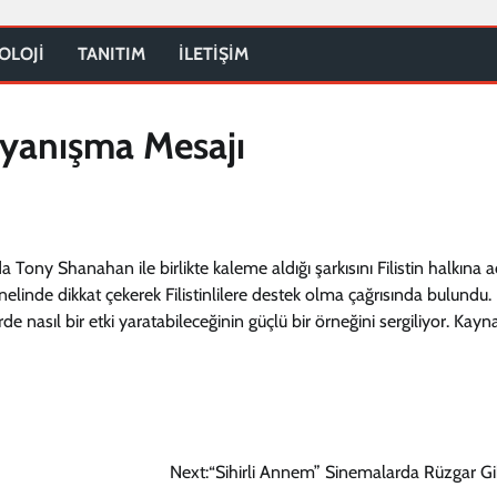
OLOJİ
TANITIM
İLETİŞİM
Dayanışma Mesajı
ny Shanahan ile birlikte kaleme aldığı şarkısını Filistin halkına a
linde dikkat çekerek Filistinlilere destek olma çağrısında bulundu.
 nasıl bir etki yaratabileceğinin güçlü bir örneğini sergiliyor. Kayn
Next:
“Sihirli Annem” Sinemalarda Rüzgar Gib