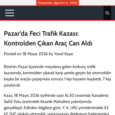
Skip
Perşembe, Ağustos 6, 2026
to
content
Pazar’da Feci Trafik Kazası:
Kontrolden Çıkan Araç Can Aldı
Posted on
18 Mayıs 2026
by
Yusuf Kaya
Rize’nin Pazar ilçesinde meydana gelen korkunç trafik
kazasında, kontrolden çıkarak karşı şeride geçen bir otomobilin
başka bir araçla çarpışması sonucu 1 kişi hayatını kaybetti, 7 kişi
yaralandı.
Kaza, 18 Mayıs 2026 tarihinde saat 16.30 civarında Karadeniz
Sahil Yolu üzerindeki Kirazlık Mahallesi yakınlarında
gerçekleşti. Edinilen bilgilere göre, Y. K. (45) yönetimindeki 53
H* 04* plakalı otomobil, sürücüsünün direksiyon hakimiyetini