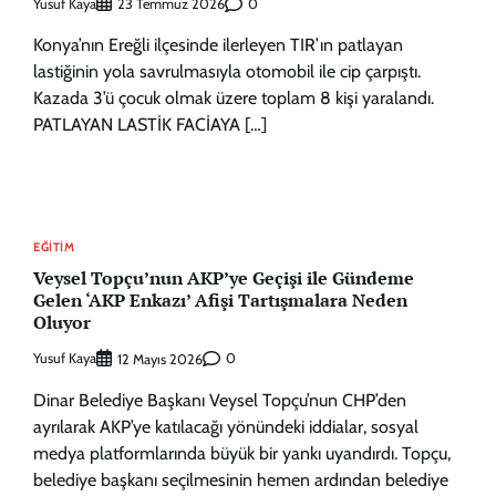
Yusuf Kaya
0
23 Temmuz 2026
Konya’nın Ereğli ilçesinde ilerleyen TIR’ın patlayan
lastiğinin yola savrulmasıyla otomobil ile cip çarpıştı.
Kazada 3’ü çocuk olmak üzere toplam 8 kişi yaralandı.
PATLAYAN LASTİK FACİAYA […]
EĞITIM
Veysel Topçu’nun AKP’ye Geçişi ile Gündeme
Gelen ‘AKP Enkazı’ Afişi Tartışmalara Neden
Oluyor
Yusuf Kaya
0
12 Mayıs 2026
Dinar Belediye Başkanı Veysel Topçu’nun CHP’den
ayrılarak AKP’ye katılacağı yönündeki iddialar, sosyal
medya platformlarında büyük bir yankı uyandırdı. Topçu,
belediye başkanı seçilmesinin hemen ardından belediye