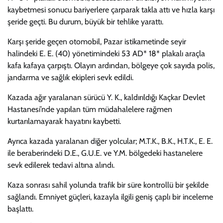
kaybetmesi sonucu bariyerlere çarparak takla attı ve hızla karşı
şeride geçti. Bu durum, büyük bir tehlike yarattı.
Karşı şeride geçen otomobil, Pazar istikametinde seyir
halindeki E. E. (40) yönetimindeki 53 AD* 18* plakalı araçla
kafa kafaya çarpıştı. Olayın ardından, bölgeye çok sayıda polis,
jandarma ve sağlık ekipleri sevk edildi.
Kazada ağır yaralanan sürücü Y. K., kaldırıldığı Kaçkar Devlet
Hastanesi’nde yapılan tüm müdahalelere rağmen
kurtarılamayarak hayatını kaybetti.
Ayrıca kazada yaralanan diğer yolcular; M.T.K., B.K., H.T.K., E. E.
ile beraberindeki D.E., G.U.E. ve Y.M. bölgedeki hastanelere
sevk edilerek tedavi altına alındı.
Kaza sonrası sahil yolunda trafik bir süre kontrollü bir şekilde
sağlandı. Emniyet güçleri, kazayla ilgili geniş çaplı bir inceleme
başlattı.