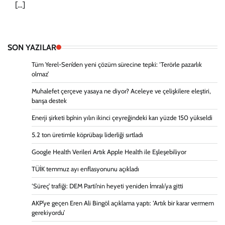
[…]
SON YAZILAR
Tüm Yerel-Sen’den yeni çözüm sürecine tepki: ‘Terörle pazarlık
olmaz’
Muhalefet çerçeve yasaya ne diyor? Aceleye ve çelişkilere eleştiri,
barışa destek
Enerji şirketi bp’nin yılın ikinci çeyreğindeki karı yüzde 150 yükseldi
5.2 ton üretimle köprübaşı liderliği sırtladı
Google Health Verileri Artık Apple Health ile Eşleşebiliyor
TÜİK temmuz ayı enflasyonunu açıkladı
‘Süreç’ trafiği: DEM Parti’nin heyeti yeniden İmralı’ya gitti
AKP’ye geçen Eren Ali Bingöl açıklama yaptı: ‘Artık bir karar vermem
gerekiyordu’