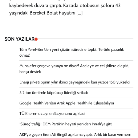
kaybederek duvara çarptı. Kazada otobüsün şoförü 42
yaşındaki Bereket Bolat hayatını […]
SON YAZILAR
Tüm Yerel-Sen’den yeni çözüm sürecine tepki: ‘Terörle pazarlık
olmaz’
Muhalefet çerçeve yasaya ne diyor? Aceleye ve çelişkilere eleştiri,
barışa destek
Enerji şirketi bp’nin yılın ikinci çeyreğindeki karı yüzde 150 yükseldi
5.2 ton üretimle köprübaşı liderliği sırtladı
Google Health Verileri Artık Apple Health ile Eşleşebiliyor
TÜİK temmuz ayı enflasyonunu açıkladı
‘Süreç’ trafiği: DEM Parti’nin heyeti yeniden İmralı’ya gitti
AKP’ye geçen Eren Ali Bingöl açıklama yaptı: ‘Artık bir karar vermem