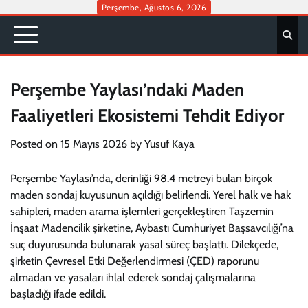
Skip
Perşembe, Ağustos 6, 2026
to
content
Perşembe Yaylası’ndaki Maden
Faaliyetleri Ekosistemi Tehdit Ediyor
Posted on
15 Mayıs 2026
by
Yusuf Kaya
Perşembe Yaylası’nda, derinliği 98.4 metreyi bulan birçok
maden sondaj kuyusunun açıldığı belirlendi. Yerel halk ve hak
sahipleri, maden arama işlemleri gerçekleştiren Taşzemin
İnşaat Madencilik şirketine, Aybastı Cumhuriyet Başsavcılığı’na
suç duyurusunda bulunarak yasal süreç başlattı. Dilekçede,
şirketin Çevresel Etki Değerlendirmesi (ÇED) raporunu
almadan ve yasaları ihlal ederek sondaj çalışmalarına
başladığı ifade edildi.