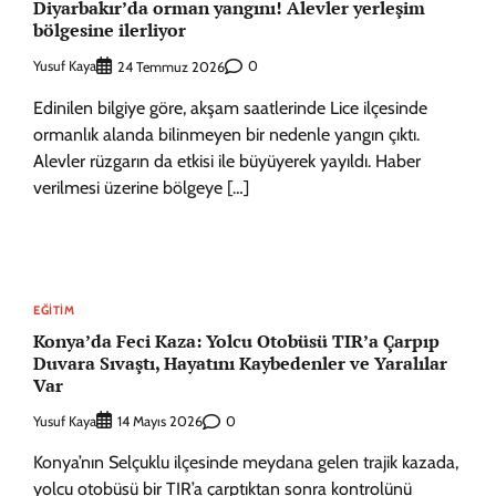
Diyarbakır’da orman yangını! Alevler yerleşim
bölgesine ilerliyor
Yusuf Kaya
0
24 Temmuz 2026
Edinilen bilgiye göre, akşam saatlerinde Lice ilçesinde
ormanlık alanda bilinmeyen bir nedenle yangın çıktı.
Alevler rüzgarın da etkisi ile büyüyerek yayıldı. Haber
verilmesi üzerine bölgeye […]
EĞITIM
Konya’da Feci Kaza: Yolcu Otobüsü TIR’a Çarpıp
Duvara Sıvaştı, Hayatını Kaybedenler ve Yaralılar
Var
Yusuf Kaya
0
14 Mayıs 2026
Konya’nın Selçuklu ilçesinde meydana gelen trajik kazada,
yolcu otobüsü bir TIR’a çarptıktan sonra kontrolünü