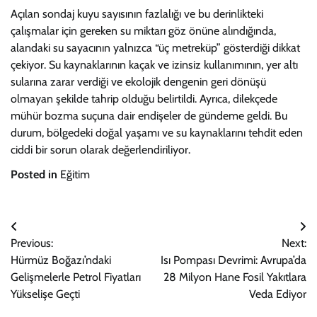
Açılan sondaj kuyu sayısının fazlalığı ve bu derinlikteki
çalışmalar için gereken su miktarı göz önüne alındığında,
alandaki su sayacının yalnızca “üç metreküp” gösterdiği dikkat
çekiyor. Su kaynaklarının kaçak ve izinsiz kullanımının, yer altı
sularına zarar verdiği ve ekolojik dengenin geri dönüşü
olmayan şekilde tahrip olduğu belirtildi. Ayrıca, dilekçede
mühür bozma suçuna dair endişeler de gündeme geldi. Bu
durum, bölgedeki doğal yaşamı ve su kaynaklarını tehdit eden
ciddi bir sorun olarak değerlendiriliyor.
Posted in
Eğitim
Yazı
Previous:
Next:
gezinmesi
Hürmüz Boğazı’ndaki
Isı Pompası Devrimi: Avrupa’da
Gelişmelerle Petrol Fiyatları
28 Milyon Hane Fosil Yakıtlara
Yükselişe Geçti
Veda Ediyor