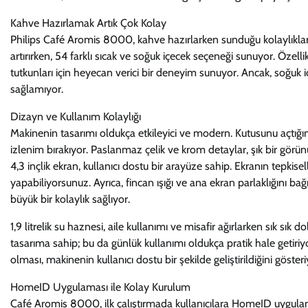
Kahve Hazırlamak Artık Çok Kolay
Philips Café Aromis 8000, kahve hazırlarken sunduğu kolaylıklarl
artırırken, 54 farklı sıcak ve soğuk içecek seçeneği sunuyor. Öze
tutkunları için heyecan verici bir deneyim sunuyor. Ancak, soğuk
sağlamıyor.
Dizayn ve Kullanım Kolaylığı
Makinenin tasarımı oldukça etkileyici ve modern. Kutusunu açtığını
izlenim bırakıyor. Paslanmaz çelik ve krom detaylar, şık bir gö
4,3 inçlik ekran, kullanıcı dostu bir arayüze sahip. Ekranın tepkisell
yapabiliyorsunuz. Ayrıca, fincan ışığı ve ana ekran parlaklığını 
büyük bir kolaylık sağlıyor.
1,9 litrelik su haznesi, aile kullanımı ve misafir ağırlarken sık sık
tasarıma sahip; bu da günlük kullanımı oldukça pratik hale getiri
olması, makinenin kullanıcı dostu bir şekilde geliştirildiğini gösteri
HomeID Uygulaması ile Kolay Kurulum
Café Aromis 8000, ilk çalıştırmada kullanıcılara HomeID uygula