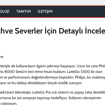
OLOJİ
TANITIM
İLETİŞİM
hve Severler İçin Detaylı İnce
iyle de kullanıcıların ilgisini çekmeyi başarıyor. Uzun bir süre Phil
s 8000 Serisi’ni test etme fırsatı buldum. LatteGo 5500 ile olan
ri ve performansını değerlendirmeye başladım. Philips, bu makiney
ıyor ve bu iddiayı destekleyen birçok özellik sunuyor.
ewExtract teknolojisi, LatteGo Pro süt sistemi ve yapay zeka destekli
erformansı bir üst seviyeye taşımayı hedefliyor. Kullanım deneyimim
 istiyorum.