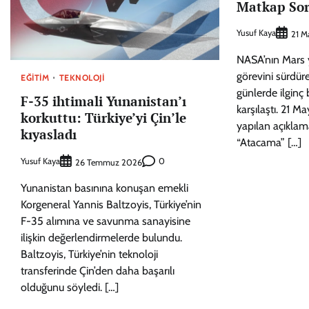
Matkap Soru
Yusuf Kaya
21 M
NASA’nın Mars 
görevini sürdüre
EĞITIM
TEKNOLOJI
günlerde ilginç 
F-35 ihtimali Yunanistan’ı
karşılaştı. 21 M
korkuttu: Türkiye’yi Çin’le
yapılan açıklam
kıyasladı
“Atacama” […]
Yusuf Kaya
0
26 Temmuz 2026
Yunanistan basınına konuşan emekli
Korgeneral Yannis Baltzoyis, Türkiye’nin
F-35 alımına ve savunma sanayisine
ilişkin değerlendirmelerde bulundu.
Baltzoyis, Türkiye’nin teknoloji
transferinde Çin’den daha başarılı
olduğunu söyledi. […]