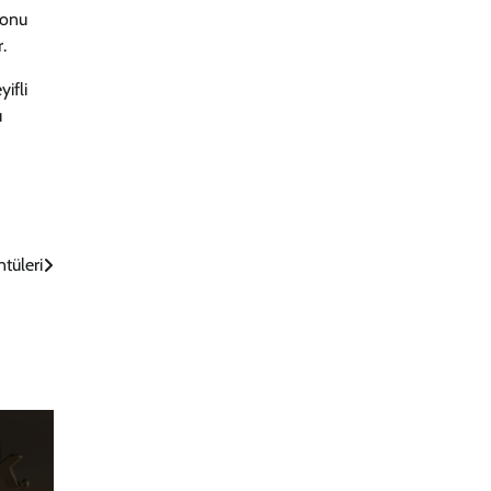
yonu
.
ifli
u
tüleri