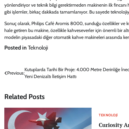
yönlendiriyor ve teknik bilgi gerektirmeden makinenin ilk fincanı h
gibi işlemler, birkaç dakikada tamamlanıyor. Bu sayede teknolojiyl
Sonuç olarak, Philips Café Aromis 8000, sunduğu özellikler ve kul
hale getiren bu makine, özellikle kahveseverler için önemli bir altern
modelin piyasadaki diğer otomatik kahve makineleri arasında ke
Posted in
Teknoloji
Yazı
Kutuplarda Tarihi Bir Proje: 4.000 Metre Derinliğe İne
Previous:
Yeni Denizaltı İletişim Hattı
gezinmesi
Related Posts
TEKNOLOJI
Curiosity A