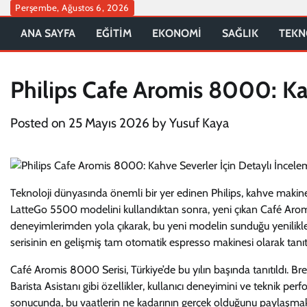
Skip
Perşembe, Ağustos 6, 2026
to
ANA SAYFA
EĞİTİM
EKONOMİ
SAĞLIK
TEKN
content
Philips Cafe Aromis 8000: Ka
Posted on
25 Mayıs 2026
by
Yusuf Kaya
Teknoloji dünyasında önemli bir yer edinen Philips, kahve makineler
LatteGo 5500 modelini kullandıktan sonra, yeni çıkan Café Aromi
deneyimlerimden yola çıkarak, bu yeni modelin sunduğu yenilikle
serisinin en gelişmiş tam otomatik espresso makinesi olarak tanıt
Café Aromis 8000 Serisi, Türkiye’de bu yılın başında tanıtıldı. Br
Barista Asistanı gibi özellikler, kullanıcı deneyimini ve teknik p
sonucunda, bu vaatlerin ne kadarının gerçek olduğunu paylaşmak