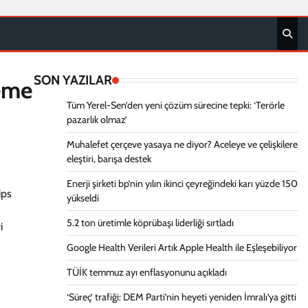
SON YAZILAR
leme
Tüm Yerel-Sen’den yeni çözüm sürecine tepki: ‘Terörle
pazarlık olmaz’
Muhalefet çerçeve yasaya ne diyor? Aceleye ve çelişkilere
eleştiri, barışa destek
Enerji şirketi bp’nin yılın ikinci çeyreğindeki karı yüzde 150
ips
yükseldi
5.2 ton üretimle köprübaşı liderliği sırtladı
i
Google Health Verileri Artık Apple Health ile Eşleşebiliyor
TÜİK temmuz ayı enflasyonunu açıkladı
‘Süreç’ trafiği: DEM Parti’nin heyeti yeniden İmralı’ya gitti