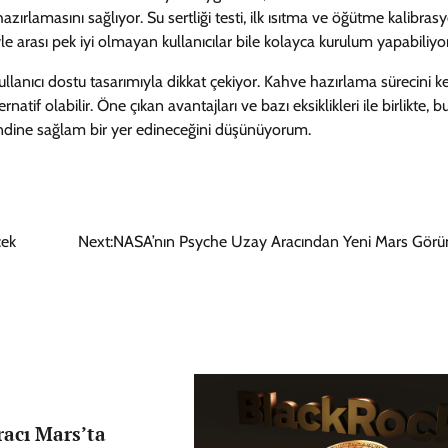
azırlamasını sağlıyor. Su sertliği testi, ilk ısıtma ve öğütme kalibras
e arası pek iyi olmayan kullanıcılar bile kolayca kurulum yapabiliyor
lanıcı dostu tasarımıyla dikkat çekiyor. Kahve hazırlama sürecini key
atif olabilir. Öne çıkan avantajları ve bazı eksiklikleri ile birlikte, b
ndine sağlam bir yer edineceğini düşünüyorum.
cek
Next:
NASA’nın Psyche Uzay Aracından Yeni Mars Görün
racı Mars’ta