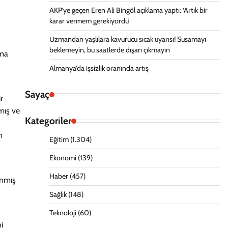
AKP’ye geçen Eren Ali Bingöl açıklama yaptı: ‘Artık bir
karar vermem gerekiyordu’
Uzmandan yaşlılara kavurucu sıcak uyarısı! Susamayı
beklemeyin, bu saatlerde dışarı çıkmayın
tma
Almanya’da işsizlik oranında artış
Sayaç
r
mış ve
Kategoriler
n
Eğitim
(1.304)
Ekonomi
(139)
Haber
(457)
anmış
Sağlık
(148)
Teknoloji
(60)
i