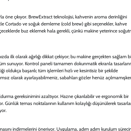
a öne çıkıyor. BrewExtract teknolojisi, kahvenin aroma derinliğini
llikle Cortado ve soğuk demleme (cold brew) gibi seçenekler, kahve
 içeceklerde buz eklemek hala gerekli, çünkü makine yeterince soğu
zda ilk olarak ağırlığı dikkat çekiyor; bu makine gerçekten sağlam bi
rünüm sunuyor. Kontrol paneli tamamen dokunmatik ekranla tasarlan
iği oldukça başarılı; tüm işlemleri hızlı ve kesintisiz bir şekilde
bağımsız olarak ayarlayabilmeniz, sabahları gözler henüz açılmamışke
 doldurma gereksinimini azaltıyor. Hazne çıkarılabilir ve ergonomik bir
yor. Günlük temas noktalarının kullanım kolaylığı düşünülerek tasarl
yor.
masını indirmelerini öneriyor. Uygulama, adım adım kurulum sürecin