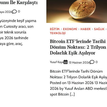
nu İle Karşılaştı
0
ayıs 2026
yüzeyinde keşif yapma
n Curiosity aracı, son
EĞITIM
EKONOMI
HABER
SAĞLIK
bir teknik sorunla
TEKNOLOJI
ayıs 2026 tarihinde
Bitcoin ETF’lerinde Tarihi
aya göre, araç,
Dönüm Noktası: 2 Trilyon
Dolarlık Eşik Aşılıyor
Yusuf Kaya
0
13 Haziran 2026
Bitcoin ETF’lerinde Tarihi Dönüm
Noktası: 2 Trilyon Dolarlık Eşik Aşılı
Posted on 13 Haziran 2026 13 Hazi
2026 by Yusuf Arslan ABD merkezl
spot Bitcoin […]