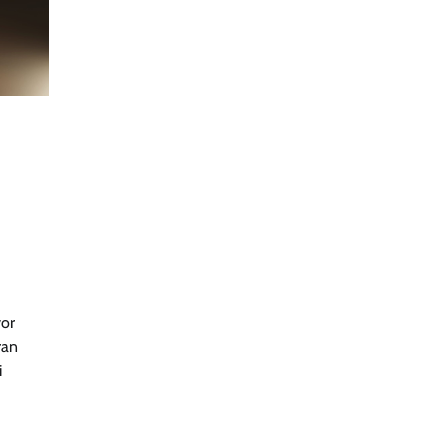
yor
ran
i