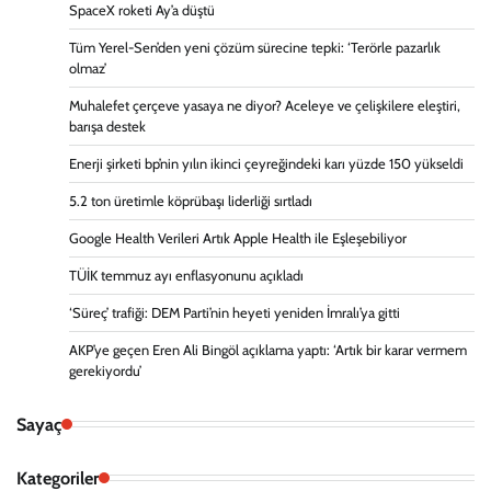
SpaceX roketi Ay’a düştü
Tüm Yerel-Sen’den yeni çözüm sürecine tepki: ‘Terörle pazarlık
olmaz’
Muhalefet çerçeve yasaya ne diyor? Aceleye ve çelişkilere eleştiri,
barışa destek
Enerji şirketi bp’nin yılın ikinci çeyreğindeki karı yüzde 150 yükseldi
5.2 ton üretimle köprübaşı liderliği sırtladı
Google Health Verileri Artık Apple Health ile Eşleşebiliyor
TÜİK temmuz ayı enflasyonunu açıkladı
‘Süreç’ trafiği: DEM Parti’nin heyeti yeniden İmralı’ya gitti
AKP’ye geçen Eren Ali Bingöl açıklama yaptı: ‘Artık bir karar vermem
gerekiyordu’
Sayaç
Kategoriler