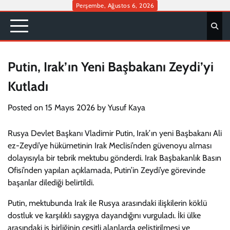
Skip
Perşembe, Ağustos 6, 2026
to
content
Putin, Irak’ın Yeni Başbakanı Zeydi’yi
Kutladı
Posted on
15 Mayıs 2026
by
Yusuf Kaya
Rusya Devlet Başkanı Vladimir Putin, Irak’ın yeni Başbakanı Ali
ez-Zeydi’ye hükümetinin Irak Meclisi’nden güvenoyu alması
dolayısıyla bir tebrik mektubu gönderdi. Irak Başbakanlık Basın
Ofisi’nden yapılan açıklamada, Putin’in Zeydi’ye görevinde
başarılar dilediği belirtildi.
Putin, mektubunda Irak ile Rusya arasındaki ilişkilerin köklü
dostluk ve karşılıklı saygıya dayandığını vurguladı. İki ülke
arasındaki iş birliğinin çeşitli alanlarda geliştirilmesi ve