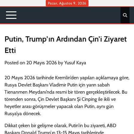
Skip
Pazar, Ağustos 9, 2026
to
content
Putin, Trump’ın Ardından Çin’i Ziyaret
Etti
Posted on
20 Mayıs 2026
by
Yusuf Kaya
20 Mayıs 2026 tarihinde Kremlin’den yapılan açıklamaya göre,
Rusya Devlet Başkanı Vladimir Putin için yarın sabah
Tienanmen Meydanı’nda resmi bir tören gerçekleştirilecek. Bu
törenden sonra, Çin Devlet Başkanı Şi Cinping ile ikili ve
heyetler arası görüşmeler yapacak olan Putin, aynı gün
Rusya’ya dönecek.
Dikkat çeken bir gelişme olarak, Putin’in bu ziyareti, ABD
Başkanı Donald Trump’ın 13-15 Mayıs tarihlerinde