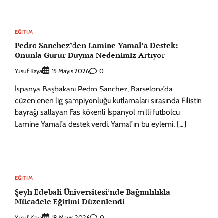
EĞITIM
Pedro Sanchez’den Lamine Yamal’a Destek:
Onunla Gurur Duyma Nedenimiz Artıyor
Yusuf Kaya
0
15 Mayıs 2026
İspanya Başbakanı Pedro Sanchez, Barselona’da
düzenlenen lig şampiyonluğu kutlamaları sırasında Filistin
bayrağı sallayan Fas kökenli İspanyol milli futbolcu
Lamine Yamal’a destek verdi. Yamal’ın bu eylemi, […]
EĞITIM
Şeyh Edebali Üniversitesi’nde Bağımlılıkla
Mücadele Eğitimi Düzenlendi
Yusuf Kaya
0
18 Mayıs 2026