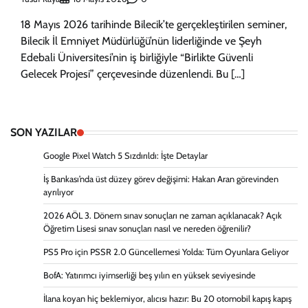
18 Mayıs 2026 tarihinde Bilecik’te gerçekleştirilen seminer,
Bilecik İl Emniyet Müdürlüğü’nün liderliğinde ve Şeyh
Edebali Üniversitesi’nin iş birliğiyle “Birlikte Güvenli
Gelecek Projesi” çerçevesinde düzenlendi. Bu […]
SON YAZILAR
Google Pixel Watch 5 Sızdırıldı: İşte Detaylar
İş Bankası’nda üst düzey görev değişimi: Hakan Aran görevinden
ayrılıyor
2026 AÖL 3. Dönem sınav sonuçları ne zaman açıklanacak? Açık
Öğretim Lisesi sınav sonuçları nasıl ve nereden öğrenilir?
PS5 Pro için PSSR 2.0 Güncellemesi Yolda: Tüm Oyunlara Geliyor
BofA: Yatırımcı iyimserliği beş yılın en yüksek seviyesinde
İlana koyan hiç beklemiyor, alıcısı hazır: Bu 20 otomobil kapış kapış