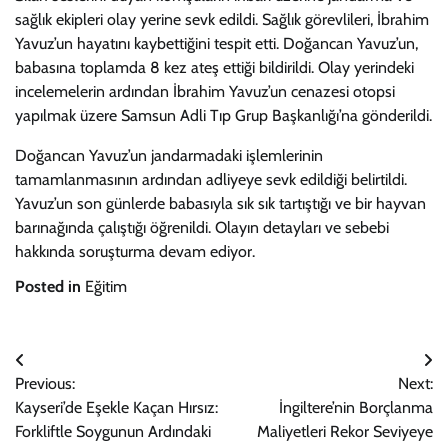
sağlık ekipleri olay yerine sevk edildi. Sağlık görevlileri, İbrahim
Yavuz’un hayatını kaybettiğini tespit etti. Doğancan Yavuz’un,
babasına toplamda 8 kez ateş ettiği bildirildi. Olay yerindeki
incelemelerin ardından İbrahim Yavuz’un cenazesi otopsi
yapılmak üzere Samsun Adli Tıp Grup Başkanlığı’na gönderildi.
Doğancan Yavuz’un jandarmadaki işlemlerinin
tamamlanmasının ardından adliyeye sevk edildiği belirtildi.
Yavuz’un son günlerde babasıyla sık sık tartıştığı ve bir hayvan
barınağında çalıştığı öğrenildi. Olayın detayları ve sebebi
hakkında soruşturma devam ediyor.
Posted in
Eğitim
Yazı
Previous:
Next:
gezinmesi
Kayseri’de Eşekle Kaçan Hırsız:
İngiltere’nin Borçlanma
Forkliftle Soygunun Ardındaki
Maliyetleri Rekor Seviyeye