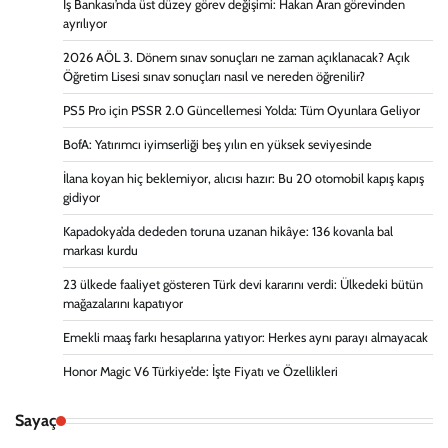
İş Bankası’nda üst düzey görev değişimi: Hakan Aran görevinden
ayrılıyor
2026 AÖL 3. Dönem sınav sonuçları ne zaman açıklanacak? Açık
Öğretim Lisesi sınav sonuçları nasıl ve nereden öğrenilir?
PS5 Pro için PSSR 2.0 Güncellemesi Yolda: Tüm Oyunlara Geliyor
BofA: Yatırımcı iyimserliği beş yılın en yüksek seviyesinde
İlana koyan hiç beklemiyor, alıcısı hazır: Bu 20 otomobil kapış kapış
gidiyor
Kapadokya’da dededen toruna uzanan hikâye: 136 kovanla bal
markası kurdu
23 ülkede faaliyet gösteren Türk devi kararını verdi: Ülkedeki bütün
mağazalarını kapatıyor
Emekli maaş farkı hesaplarına yatıyor: Herkes aynı parayı almayacak
Honor Magic V6 Türkiye’de: İşte Fiyatı ve Özellikleri
Sayaç