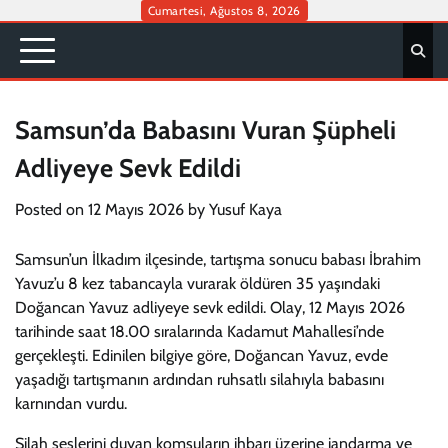
Skip
Cumartesi, Ağustos 8, 2026
to
content
Samsun’da Babasını Vuran Şüpheli
Adliyeye Sevk Edildi
Posted on
12 Mayıs 2026
by
Yusuf Kaya
Samsun’un İlkadım ilçesinde, tartışma sonucu babası İbrahim
Yavuz’u 8 kez tabancayla vurarak öldüren 35 yaşındaki
Doğancan Yavuz adliyeye sevk edildi. Olay, 12 Mayıs 2026
tarihinde saat 18.00 sıralarında Kadamut Mahallesi’nde
gerçekleşti. Edinilen bilgiye göre, Doğancan Yavuz, evde
yaşadığı tartışmanın ardından ruhsatlı silahıyla babasını
karnından vurdu.
Silah seslerini duyan komşuların ihbarı üzerine jandarma ve