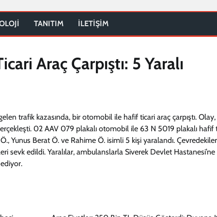
OLOJİ
TANITIM
İLETİŞİM
cari Araç Çarpıştı: 5 Yaralı
n trafik kazasında, bir otomobil ile hafif ticari araç çarpıştı. Olay,
erçekleşti. 02 AAV 079 plakalı otomobil ile 63 N 5019 plakalı hafif t
, Yunus Berat Ö. ve Rahime Ö. isimli 5 kişi yaralandı. Çevredekiler
leri sevk edildi. Yaralılar, ambulanslarla Siverek Devlet Hastanesi’ne
 ediyor.