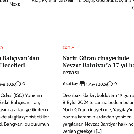
beci
Araç Fiyatları 250 Bin TL Düşüş Gösterdi: Duyana 
Next:
ER
EĞITIM
ı Bahçıvan’dan
Narin Güran cinayetinde
Hedefleri
Nevzat Bahtiyar’a 17 yıl h
cezası
0
Yusuf Kaya
0
ayıs 2026
1 Mayıs 2026
i Odası (İSO) Yönetim
Diyarbakır’da kaybolduktan 19 gün 
Erdal Bahçıvan, İran,
8 Eylül 2024’te cansız bedeni bulu
asında artan gerilimlerin
Narin Güran cinayetinde, Yargıtay’ın
de stagflasyonist etkiler
bozma kararının ardından yeniden
rtti. Bahçıvan, bu durumun
yargılanan Nevzat Bahtiyar hakkınd
verilen gerekçeli […]