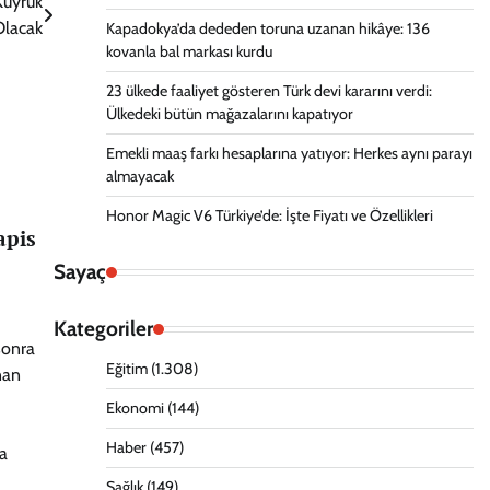
Kuyruk
Olacak
Kapadokya’da dededen toruna uzanan hikâye: 136
kovanla bal markası kurdu
23 ülkede faaliyet gösteren Türk devi kararını verdi:
Ülkedeki bütün mağazalarını kapatıyor
Emekli maaş farkı hesaplarına yatıyor: Herkes aynı parayı
almayacak
Honor Magic V6 Türkiye’de: İşte Fiyatı ve Özellikleri
apis
Sayaç
Kategoriler
sonra
Eğitim
(1.308)
nan
Ekonomi
(144)
Haber
(457)
a
Sağlık
(149)