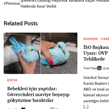
Yazı
İşverenini Öldürüp Milyonluk Varlıklarla Kaçan Muhase
Previous:
Hakkında Karar Verildi
gezinmesi
Related Posts
EKONOMI
HAB
İSO Başkan
Uyarı: OVP 
Tehlikede
Yusuf Kaya
13 M
İstanbul Sanay
EĞITIM
Kurulu Başkanı 
Bebekleri için yaptılar:
ABD ve İsrail ar
Güvercinleri maviye boyayıp
küresel ekonomi
gökyüzüne bıraktılar
yarattığını beli
[…]