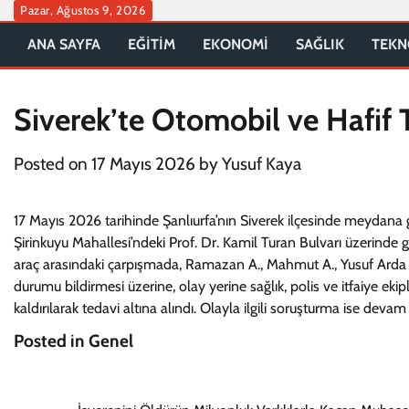
Skip
Pazar, Ağustos 9, 2026
to
ANA SAYFA
EĞİTİM
EKONOMİ
SAĞLIK
TEKN
content
Siverek’te Otomobil ve Hafif Ti
Posted on
17 Mayıs 2026
by
Yusuf Kaya
17 Mayıs 2026 tarihinde Şanlıurfa’nın Siverek ilçesinde meydana gele
Şirinkuyu Mahallesi’ndeki Prof. Dr. Kamil Turan Bulvarı üzerinde g
araç arasındaki çarpışmada, Ramazan A., Mahmut A., Yusuf Arda Ö.
durumu bildirmesi üzerine, olay yerine sağlık, polis ve itfaiye ekip
kaldırılarak tedavi altına alındı. Olayla ilgili soruşturma ise devam
Posted in Genel