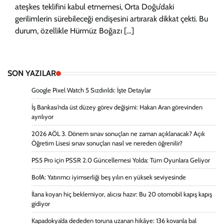
ateşkes teklifini kabul etmemesi, Orta Doğu’daki
gerilimlerin sürebileceği endişesini artırarak dikkat çekti. Bu
durum, özellikle Hürmüz Boğazı […]
SON YAZILAR
Google Pixel Watch 5 Sızdırıldı: İşte Detaylar
İş Bankası’nda üst düzey görev değişimi: Hakan Aran görevinden
ayrılıyor
2026 AÖL 3. Dönem sınav sonuçları ne zaman açıklanacak? Açık
Öğretim Lisesi sınav sonuçları nasıl ve nereden öğrenilir?
PS5 Pro için PSSR 2.0 Güncellemesi Yolda: Tüm Oyunlara Geliyor
BofA: Yatırımcı iyimserliği beş yılın en yüksek seviyesinde
İlana koyan hiç beklemiyor, alıcısı hazır: Bu 20 otomobil kapış kapış
gidiyor
Kapadokya’da dededen toruna uzanan hikâye: 136 kovanla bal