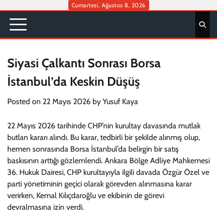
Skip
Cumartesi, Ağustos 8, 2026
to
content
Siyasi Çalkantı Sonrası Borsa
İstanbul’da Keskin Düşüş
Posted on
22 Mayıs 2026
by
Yusuf Kaya
22 Mayıs 2026 tarihinde CHP’nin kurultay davasında mutlak
butlan kararı alındı. Bu karar, tedbirli bir şekilde alınmış olup,
hemen sonrasında Borsa İstanbul’da belirgin bir satış
baskısının arttığı gözlemlendi. Ankara Bölge Adliye Mahkemesi
36. Hukuk Dairesi, CHP kurultayıyla ilgili davada Özgür Özel ve
parti yönetiminin geçici olarak görevden alınmasına karar
verirken, Kemal Kılıçdaroğlu ve ekibinin de görevi
devralmasına izin verdi.