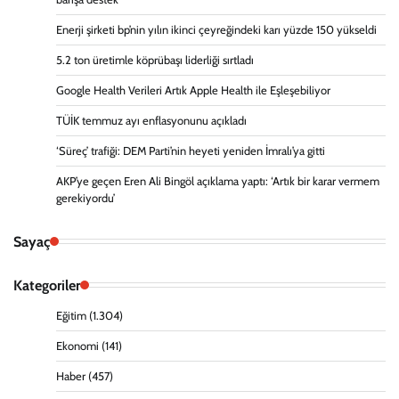
Enerji şirketi bp’nin yılın ikinci çeyreğindeki karı yüzde 150 yükseldi
5.2 ton üretimle köprübaşı liderliği sırtladı
Google Health Verileri Artık Apple Health ile Eşleşebiliyor
TÜİK temmuz ayı enflasyonunu açıkladı
‘Süreç’ trafiği: DEM Parti’nin heyeti yeniden İmralı’ya gitti
AKP’ye geçen Eren Ali Bingöl açıklama yaptı: ‘Artık bir karar vermem
gerekiyordu’
Sayaç
Kategoriler
Eğitim
(1.304)
Ekonomi
(141)
Haber
(457)