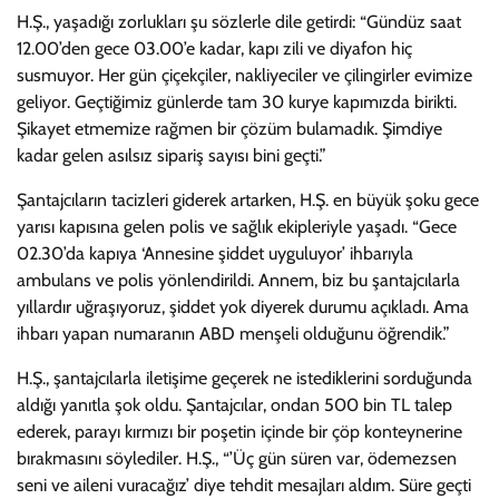
H.Ş., yaşadığı zorlukları şu sözlerle dile getirdi: “Gündüz saat
12.00’den gece 03.00’e kadar, kapı zili ve diyafon hiç
susmuyor. Her gün çiçekçiler, nakliyeciler ve çilingirler evimize
geliyor. Geçtiğimiz günlerde tam 30 kurye kapımızda birikti.
Şikayet etmemize rağmen bir çözüm bulamadık. Şimdiye
kadar gelen asılsız sipariş sayısı bini geçti.”
Şantajcıların tacizleri giderek artarken, H.Ş. en büyük şoku gece
yarısı kapısına gelen polis ve sağlık ekipleriyle yaşadı. “Gece
02.30’da kapıya ‘Annesine şiddet uyguluyor’ ihbarıyla
ambulans ve polis yönlendirildi. Annem, biz bu şantajcılarla
yıllardır uğraşıyoruz, şiddet yok diyerek durumu açıkladı. Ama
ihbarı yapan numaranın ABD menşeli olduğunu öğrendik.”
H.Ş., şantajcılarla iletişime geçerek ne istediklerini sorduğunda
aldığı yanıtla şok oldu. Şantajcılar, ondan 500 bin TL talep
ederek, parayı kırmızı bir poşetin içinde bir çöp konteynerine
bırakmasını söylediler. H.Ş., “’Üç gün süren var, ödemezsen
seni ve aileni vuracağız’ diye tehdit mesajları aldım. Süre geçti