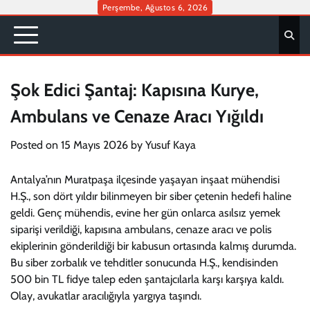
Skip
Perşembe, Ağustos 6, 2026
to
content
Şok Edici Şantaj: Kapısına Kurye,
Ambulans ve Cenaze Aracı Yığıldı
Posted on
15 Mayıs 2026
by
Yusuf Kaya
Antalya’nın Muratpaşa ilçesinde yaşayan inşaat mühendisi
H.Ş., son dört yıldır bilinmeyen bir siber çetenin hedefi haline
geldi. Genç mühendis, evine her gün onlarca asılsız yemek
siparişi verildiği, kapısına ambulans, cenaze aracı ve polis
ekiplerinin gönderildiği bir kabusun ortasında kalmış durumda.
Bu siber zorbalık ve tehditler sonucunda H.Ş., kendisinden
500 bin TL fidye talep eden şantajcılarla karşı karşıya kaldı.
Olay, avukatlar aracılığıyla yargıya taşındı.