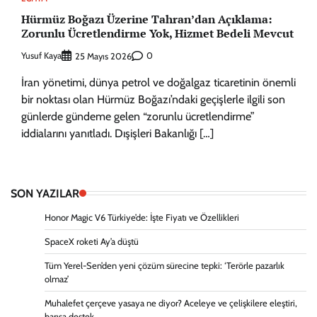
Hürmüz Boğazı Üzerine Tahran’dan Açıklama:
Zorunlu Ücretlendirme Yok, Hizmet Bedeli Mevcut
Yusuf Kaya
0
25 Mayıs 2026
İran yönetimi, dünya petrol ve doğalgaz ticaretinin önemli
bir noktası olan Hürmüz Boğazı’ndaki geçişlerle ilgili son
günlerde gündeme gelen “zorunlu ücretlendirme”
iddialarını yanıtladı. Dışişleri Bakanlığı […]
SON YAZILAR
Honor Magic V6 Türkiye’de: İşte Fiyatı ve Özellikleri
SpaceX roketi Ay’a düştü
Tüm Yerel-Sen’den yeni çözüm sürecine tepki: ‘Terörle pazarlık
olmaz’
Muhalefet çerçeve yasaya ne diyor? Aceleye ve çelişkilere eleştiri,
barışa destek