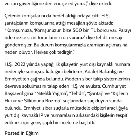
ve can güvenliğimizden endişe ediyoruz,” diye ekledi.
Çetenin komşularını da hedef aldığı ortaya çıktı. H.Ş.,
şantajcıların komşularına attığı mesajları şöyle aktardı:
“Komşumuza, ‘Komşunuzun bize 500 bin TL borcu var. Parayı
ödemezse sizin torunlarınızı da vururuz’ diye tehdit mesajı
göndermişler. Bu durum komşularımızla aramızın açılmasına
neden oluyor. Herkes çok tedirgin.”
H.Ş., 2022 yılında yaptığı ilk şikayetin yurt dışı kaynaklı numara
nedeniyle sonuçsuz kaldığını belirterek, Adalet Bakanlığı ve
Emniyet’ten çağrıda bulundu. Modern siber takip sistemlerinin
devreye sokulmasını talep eden H.Ş. ve avukatı, Cumhuriyet
Başsavcılığı’na “Nitelikli Yağma”, “Tehdit”, “Şantaj” ve “Kişilerin
Huzur ve Sükununu Bozma” suçlarından suç duyurusunda
bulundu. Emniyet, siber suçlarla mücadele ekipleri aracılığıyla
yurt dışı kaynaklı IP ve numaraların arkasındaki kişilerin tespit
edilmesi için geniş çaplı bir inceleme başlattı.
Posted in
Eğitim