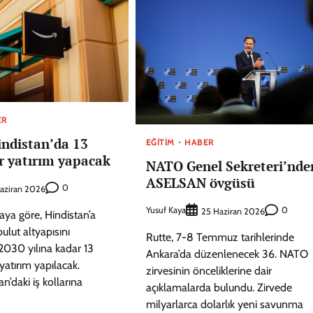
ER
ndistan’da 13
EĞITIM
HABER
r yatırım yapacak
NATO Genel Sekreteri’nde
ASELSAN övgüsü
0
aziran 2026
Yusuf Kaya
0
25 Haziran 2026
aya göre, Hindistan’a
ulut altyapısını
Rutte, 7-8 Temmuz tarihlerinde
 2030 yılına kadar 13
Ankara’da düzenlenecek 36. NATO
yatırım yapılacak.
zirvesinin önceliklerine dair
n’daki iş kollarına
açıklamalarda bulundu. Zirvede
milyarlarca dolarlık yeni savunma