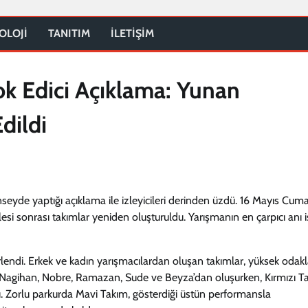
OLOJİ
TANITIM
İLETİŞİM
Şok Edici Açıklama: Yunan
dildi
seyde yaptığı açıklama ile izleyicileri derinden üzdü. 16 Mayıs Cuma
i sonrası takımlar yeniden oluşturuldu. Yarışmanın en çarpıcı anı i
irlendi. Erkek ve kadın yarışmacılardan oluşan takımlar, yüksek oda
ım, Nagihan, Nobre, Ramazan, Sude ve Beyza’dan oluşurken, Kırmızı T
u. Zorlu parkurda Mavi Takım, gösterdiği üstün performansla