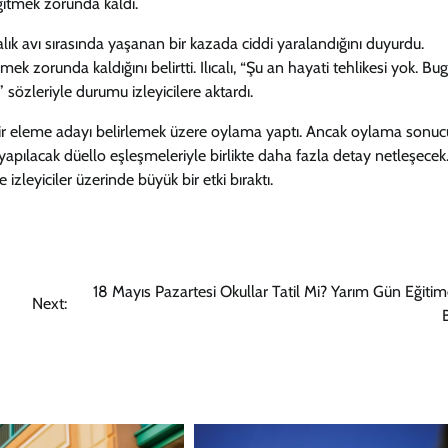
gitmek zorunda kaldı.
lık avı sırasında yaşanan bir kazada ciddi yaralandığını duyurdu.
ek zorunda kaldığını belirtti. Ilıcalı, “Şu an hayati tehlikesi yok. Bu
özleriyle durumu izleyicilere aktardı.
ir eleme adayı belirlemek üzere oylama yaptı. Ancak oylama sonu
pılacak düello eşleşmeleriyle birlikte daha fazla detay netleşecek
leyiciler üzerinde büyük bir etki bıraktı.
18 Mayıs Pazartesi Okullar Tatil Mi? Yarım Gün Eğitim
Next:
B