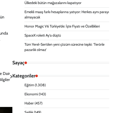
Ülkedeki bütün mağazalarını kapatıyor
Emekli maaş farkı hesaplarına yatıyor: Herkes aynı parayı
gün
almayacak
Honor Magic V6 Türkiye’de: İşte Fiyatı ve Özellikleri
cunda
SpaceX roketi Ay’a düştü
.
Tüm Yerel-Sen’den yeni çözüm sürecine tepki: ‘Terörle
pazarlık olmaz’
Sayaç
e Dair
Kategoriler
ilgiler
Eğitim
(1.308)
Ekonomi
(143)
Haber
(457)
Sağlık
(149)