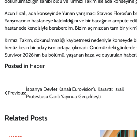
dokunulmazlığın sahibi oldu ve Kırmızı Takım ise ada konseyine 
Acun Ilıcalı, ada konseyinde Yunan yarışmacı Stavros Floros’un ba
Yarışmacının hastaneye kaldırıldığını ve bir bacağının ampute edilm
hastanede kendisiyle beraberdim. Bizim açımızdan tam bir yıkım” s
Kırmızı Takım, dokunulmazlığı kaybetmesi nedeniyle konseyde b
henüz kesin bir aday ismi ortaya çıkmadı. Önümüzdeki günlerde ya
Survivor 2026’nın bu bölümü, yaşanan kaza ve duyurulan haberle iz
Posted in
Haber
Yazı
İspanya Devlet Kanalı Eurovision’u Kararttı: İsrail
Previous:
Protestosu Canlı Yayında Gerçekleşti
gezinmesi
Related Posts