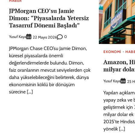
HABER
JPMorgan CEO’su Jamie
Dimon: “Piyasalarda Yetersiz
Tasarruf Dönemi Başladı”
Yusuf Kaya
0
22 Mayıs 2026
JPMorgan Chase CEO’su Jamie Dimon,
EKONOMI
HAB
küresel piyasalarda önemli
Amazon, Hi
değerlendirmelerde bulundu. Dimon,
milyar dola
faiz oranlarının mevcut seviyelerden çok
daha yükselebileceğini belirterek, dünya
Yusuf Kaya
25 H
ekonomisinin köklü bir dönüşüm
sürecine […]
Yapılan açıklam
yapay zeka ve b
geliştirmek için
milyar dolar ek 
2025’te Hindista
yönelik […]