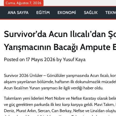
Skip
Cuma, Ağustos 7, 2026
to
ANA SAYFA
EĞİTİM
EKONOMİ
SAĞLIK
TEKN
content
Survivor’da Acun Ilıcalı’dan 
Yarışmacının Bacağı Ampute E
Posted on
17 Mayıs 2026
by
Yusuf Kaya
Survivor 2026 Ünlüler – Gönüllüler yarışmasında Acun Ilıcalı, kon
akşamı yayınlanan bölümde, haftanın ilk dokunulmazlık mücadeles
Acun Ilıcalı’nın Yunan yarışmacı ile ilgili verdiği haber oldu.
Takımların yeni liderleri Mert Nobre ve Nefise Karatay olarak bel
ve güç gerektiren parkurda ilk kez karşı karşıya geldi. Mavi Tak
Deniz, Murat Arkın, Sercan, Can Berkay, Nefise ve Lina’dan oluşt