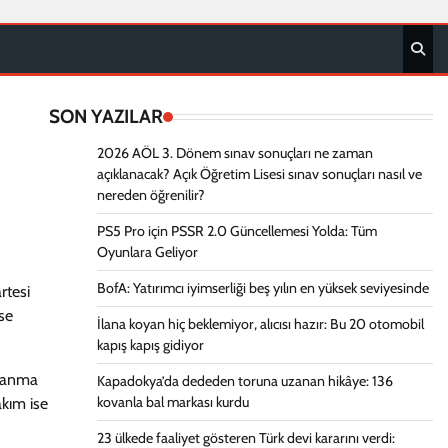
SON YAZILAR
2026 AÖL 3. Dönem sınav sonuçları ne zaman
açıklanacak? Açık Öğretim Lisesi sınav sonuçları nasıl ve
nereden öğrenilir?
PS5 Pro için PSSR 2.0 Güncellemesi Yolda: Tüm
Oyunlara Geliyor
BofA: Yatırımcı iyimserliği beş yılın en yüksek seviyesinde
rtesi
se
İlana koyan hiç beklemiyor, alıcısı hazır: Bu 20 otomobil
kapış kapış gidiyor
klanma
Kapadokya’da dededen toruna uzanan hikâye: 136
kovanla bal markası kurdu
akım ise
23 ülkede faaliyet gösteren Türk devi kararını verdi: