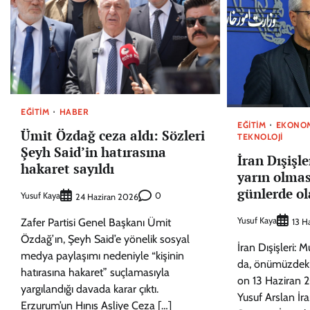
EĞITIM
HABER
EĞITIM
EKONO
Ümit Özdağ ceza aldı: Sözleri
TEKNOLOJI
Şeyh Said’in hatırasına
İran Dışişl
hakaret sayıldı
yarın olma
günlerde ol
Yusuf Kaya
0
24 Haziran 2026
Yusuf Kaya
Zafer Partisi Genel Başkanı Ümit
13 H
Özdağ’ın, Şeyh Said’e yönelik sosyal
İran Dışişleri:
medya paylaşımı nedeniyle “kişinin
da, önümüzdeki 
hatırasına hakaret” suçlamasıyla
on 13 Haziran 
yargılandığı davada karar çıktı.
Yusuf Arslan İra
Erzurum’un Hınıs Asliye Ceza […]