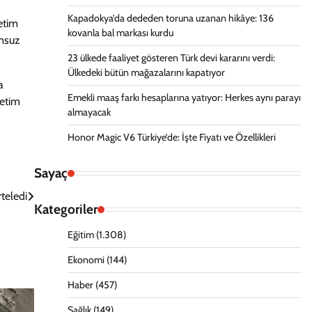
Kapadokya’da dededen toruna uzanan hikâye: 136
etim
kovanla bal markası kurdu
umsuz
23 ülkede faaliyet gösteren Türk devi kararını verdi:
Ülkedeki bütün mağazalarını kapatıyor
a
Emekli maaş farkı hesaplarına yatıyor: Herkes aynı parayı
ketim
almayacak
Honor Magic V6 Türkiye’de: İşte Fiyatı ve Özellikleri
Sayaç
rteledi
Kategoriler
Eğitim
(1.308)
Ekonomi
(144)
Haber
(457)
Sağlık
(149)