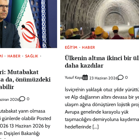
EĞITIM
HABER
MI
HABER
SAĞLIK
Ülkenin altına ikinci bir ü
daha kazdılar
eri: Mutabakat
Yusuf Kaya
0
sa da, önümüzdeki
23 Haziran 2026
abilir
İsviçre’nin yaklaşık otuz yıldır yürütt
ve Alp dağlarının altını devasa bir ye
0
aziran 2026
ulaşım ağına dönüştüren lojistik proj
 Mutabakat yarın olmasa
Avrupa genelinde karayolu yük
günlerde olabilir Posted
taşımacılığını demiryoluna kaydırm
2026 13 Haziran 2026 by
hedeflerinde […]
n Dışişleri Bakanlığı