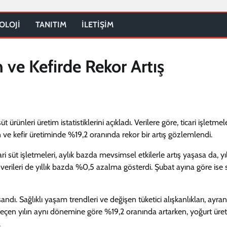
OLOJİ
TANITIM
İLETİŞİM
ve Kefirde Rekor Artış
rünleri üretim istatistiklerini açıkladı. Verilere göre, ticari işletmel
 ve kefir üretiminde %19,2 oranında rekor bir artış gözlemlendi.
 süt işletmeleri, aylık bazda mevsimsel etkilerle artış yaşasa da, yıl
verileri de yıllık bazda %0,5 azalma gösterdi. Şubat ayına göre ise 
ndı. Sağlıklı yaşam trendleri ve değişen tüketici alışkanlıkları, ayra
mi, geçen yılın aynı dönemine göre %19,2 oranında artarken, yoğurt üre
.