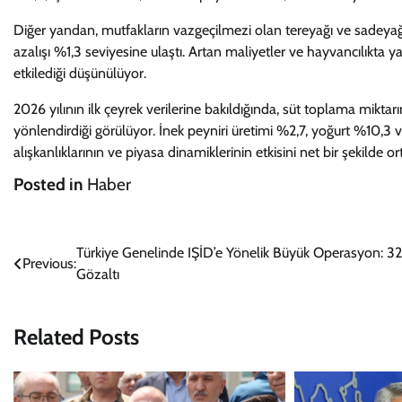
Diğer yandan, mutfakların vazgeçilmezi olan tereyağı ve sadeyağ ü
azalışı %1,3 seviyesine ulaştı. Artan maliyetler ve hayvancılıkta 
etkilediği düşünülüyor.
2026 yılının ilk çeyrek verilerine bakıldığında, süt toplama mik
yönlendirdiği görülüyor. İnek peyniri üretimi %2,7, yoğurt %10,3 v
alışkanlıklarının ve piyasa dinamiklerinin etkisini net bir şekilde o
Posted in
Haber
Yazı
Türkiye Genelinde IŞİD’e Yönelik Büyük Operasyon: 3
Previous:
Gözaltı
gezinmesi
Related Posts