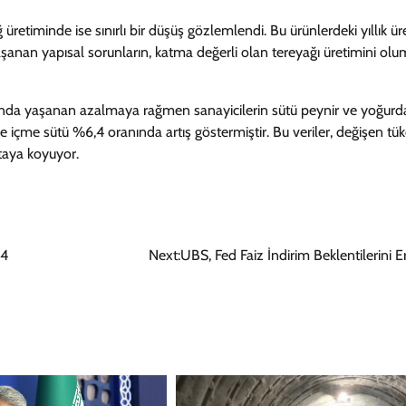
retiminde ise sınırlı bir düşüş gözlemlendi. Bu ürünlerdeki yıllık ür
yaşanan yapısal sorunların, katma değerli olan tereyağı üretimini ol
tarında yaşanan azalmaya rağmen sanayicilerin sütü peynir ve yoğurd
e içme sütü %6,4 oranında artış göstermiştir. Bu veriler, değişen tü
rtaya koyuyor.
24
Next:
UBS, Fed Faiz İndirim Beklentilerini E