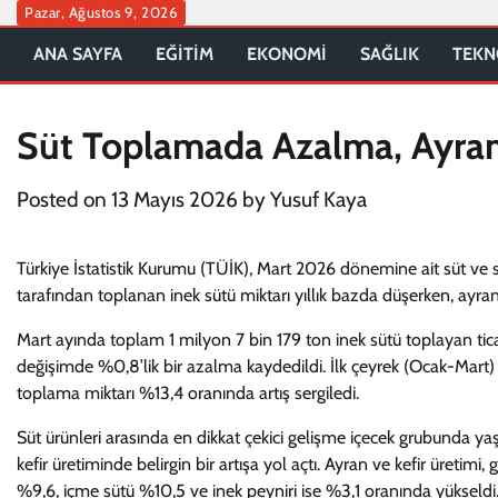
Skip
Pazar, Ağustos 9, 2026
to
ANA SAYFA
EĞİTİM
EKONOMİ
SAĞLIK
TEKN
content
Süt Toplamada Azalma, Ayran 
Posted on
13 Mayıs 2026
by
Yusuf Kaya
Türkiye İstatistik Kurumu (TÜİK), Mart 2026 dönemine ait süt ve süt ü
tarafından toplanan inek sütü miktarı yıllık bazda düşerken, ayran
Mart ayında toplam 1 milyon 7 bin 179 ton inek sütü toplayan ticari
değişimde %0,8’lik bir azalma kaydedildi. İlk çeyrek (Ocak-Mart) 
toplama miktarı %13,4 oranında artış sergiledi.
Süt ürünleri arasında en dikkat çekici gelişme içecek grubunda yaşa
kefir üretiminde belirgin bir artışa yol açtı. Ayran ve kefir üreti
%9,6, içme sütü %10,5 ve inek peyniri ise %3,1 oranında yükseldi