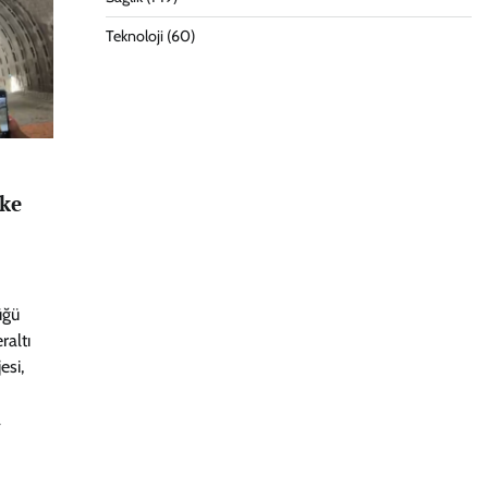
Teknoloji
(60)
lke
üğü
raltı
esi,
a