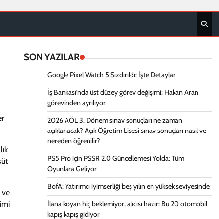
SON YAZILAR
Google Pixel Watch 5 Sızdırıldı: İşte Detaylar
İş Bankası’nda üst düzey görev değişimi: Hakan Aran
görevinden ayrılıyor
er
2026 AÖL 3. Dönem sınav sonuçları ne zaman
açıklanacak? Açık Öğretim Lisesi sınav sonuçları nasıl ve
nereden öğrenilir?
lık
PS5 Pro için PSSR 2.0 Güncellemesi Yolda: Tüm
süt
Oyunlara Geliyor
BofA: Yatırımcı iyimserliği beş yılın en yüksek seviyesinde
n ve
timi
İlana koyan hiç beklemiyor, alıcısı hazır: Bu 20 otomobil
kapış kapış gidiyor