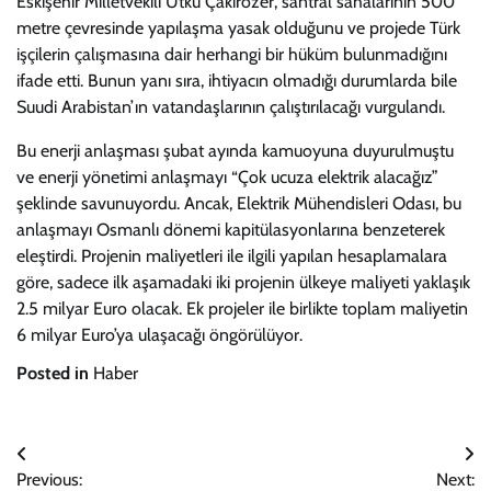
Eskişehir Milletvekili Utku Çakırözer, santral sahalarının 500
metre çevresinde yapılaşma yasak olduğunu ve projede Türk
işçilerin çalışmasına dair herhangi bir hüküm bulunmadığını
ifade etti. Bunun yanı sıra, ihtiyacın olmadığı durumlarda bile
Suudi Arabistan’ın vatandaşlarının çalıştırılacağı vurgulandı.
Bu enerji anlaşması şubat ayında kamuoyuna duyurulmuştu
ve enerji yönetimi anlaşmayı “Çok ucuza elektrik alacağız”
şeklinde savunuyordu. Ancak, Elektrik Mühendisleri Odası, bu
anlaşmayı Osmanlı dönemi kapitülasyonlarına benzeterek
eleştirdi. Projenin maliyetleri ile ilgili yapılan hesaplamalara
göre, sadece ilk aşamadaki iki projenin ülkeye maliyeti yaklaşık
2.5 milyar Euro olacak. Ek projeler ile birlikte toplam maliyetin
6 milyar Euro’ya ulaşacağı öngörülüyor.
Posted in
Haber
Yazı
Previous:
Next: