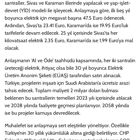
santraller, Sivas ve Karaman illerinde yapılacak ve yap-işlet-
devret (YİD) modeli ile işleyecek. Anlaşmaya göre, ilk beş yıl
boyunca elektrik için megavat başına 47.5 Euro ödenecek.
Ardından, Sivas’ta 23.41 Euro, Karaman’da ise 19.95 Euro’luk
tarifelerle devam edilecek. 25 yıl içerisinde Sivas’ta her
kilovatsaat elektrik 2.35 Euro, Karaman’da ise 1.99 Euro’ya mal
olacak.
Anlaşmanın ‘Al ve Öde’ taahhüdü kapsamında, her iki santralin
üreteceği elektrik, ihtiyaç olsa bile 30 yıl boyunca Elektrik
Üretim Anonim Şirketi (EÜAŞ) tarafından satın alınacak.
Türkiye, projelerin inşaatı için Suudi Arabistan’a ücretsiz arazi
tahsis edecek. Toplam maliyeti 2 milyar doları bulması
beklenen bu santrallerin temelleri 2023 yılı içerisinde atılacak
ve 2028 yılında faaliyete geçmesi planlanıyor. 2058 yılında
ise bu projeler kamuya devredilecek.
Muhalefet ise anlaşmaya sert eleştiriler yöneltiyor. Özellikle
Türkiye’nin 30 yıllık yükümlülük altına girdiği belirtiliyor. CHP