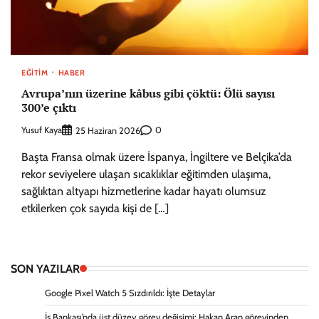
EĞITIM
HABER
Avrupa’nın üzerine kâbus gibi çöktü: Ölü sayısı
300’e çıktı
Yusuf Kaya
0
25 Haziran 2026
Başta Fransa olmak üzere İspanya, İngiltere ve Belçika’da
rekor seviyelere ulaşan sıcaklıklar eğitimden ulaşıma,
sağlıktan altyapı hizmetlerine kadar hayatı olumsuz
etkilerken çok sayıda kişi de […]
SON YAZILAR
Google Pixel Watch 5 Sızdırıldı: İşte Detaylar
İş Bankası’nda üst düzey görev değişimi: Hakan Aran görevinden