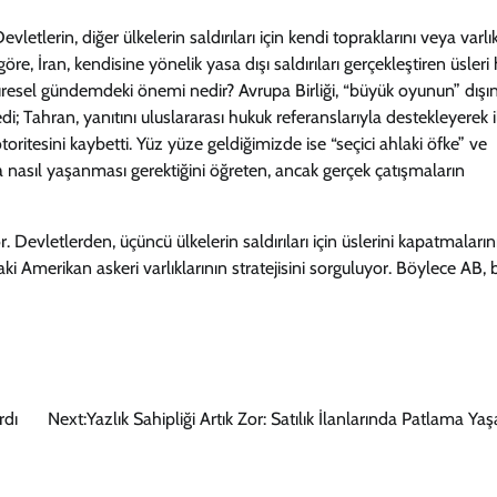
letlerin, diğer ülkelerin saldırıları için kendi topraklarını veya varlık
re, İran, kendisine yönelik yasa dışı saldırıları gerçekleştiren üsleri
üresel gündemdeki önemi nedir? Avrupa Birliği, “büyük oyunun” dışı
i; Tahran, yanıtını uluslararası hukuk referanslarıyla destekleyerek i
oritesini kaybetti. Yüz yüze geldiğimizde ise “seçici ahlaki öfke” ve
rına nasıl yaşanması gerektiğini öğreten, ancak gerçek çatışmaların
evletlerden, üçüncü ülkelerin saldırıları için üslerini kapatmaların
 Amerikan askeri varlıklarının stratejisini sorguluyor. Böylece AB, 
rdı
Next:
Yazlık Sahipliği Artık Zor: Satılık İlanlarında Patlama Ya