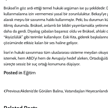
Brüksel’in göz ardı ettiği temel hukuki argüman ise şu şekildedir: Dev
kullanmalarına izin vermemesi yasal bir zorunluluktur. Bekayi’ye gö
alarak meşru bir savunma hakkı kullanmıştır. Peki, bu durumun k
itilmiş durumda. Brüksel, anlamlı bir bildiri yayımlamakla yetinmed
daha da gerdi. Diyalog çabaları başarısız oldu ve Brüksel, ahlaki ot
“ikiyüzlülük” gibi terimler kullanılıyor. Eski Kıta, giderek başkala
çözümünde etkisiz kalan bir ses haline geliyor.
İran’ın hukuki savunması tüm uluslararası sisteme meydan okuyor. D
istemek, hem ABD’yi hem de Avrupa’yı hedef alırken, Ortadoğu’daki
süreçte sessiz bir suç ortağı konumuna düşüyor.
Posted in
Eğitim
Yazı
Previous:
Akdeniz’de Görülen Balina, Vatandaşları Heyecanlandı
gezinmesi