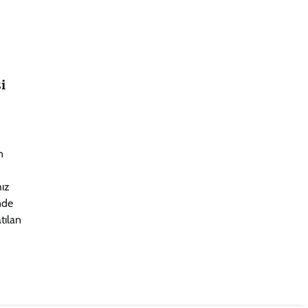
i
n
hız
nde
tılan