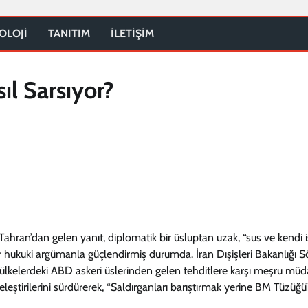
OLOJİ
TANITIM
İLETİŞİM
ıl Sarsıyor?
 Tahran’dan gelen yanıt, diplomatik bir üsluptan uzak, “sus ve kendi 
ir hukuki argümanla güçlendirmiş durumda. İran Dışişleri Bakanlığı 
u ülkelerdeki ABD askeri üslerinden gelen tehditlere karşı meşru mü
eleştirilerini sürdürerek, “Saldırganları barıştırmak yerine BM Tüzüğü