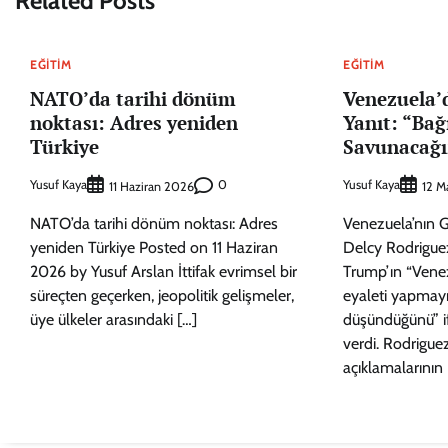
Related Posts
EĞITIM
EĞITIM
NATO’da tarihi dönüm
Venezuela’
noktası: Adres yeniden
Yanıt: “Bağ
Türkiye
Savunacağı
Yusuf Kaya
0
Yusuf Kaya
11 Haziran 2026
12 M
NATO’da tarihi dönüm noktası: Adres
Venezuela’nın G
yeniden Türkiye Posted on 11 Haziran
Delcy Rodrigue
2026 by Yusuf Arslan İttifak evrimsel bir
Trump’ın “Venez
süreçten geçerken, jeopolitik gelişmeler,
eyaleti yapmayı
üye ülkeler arasındaki […]
düşündüğünü” i
verdi. Rodrigue
açıklamalarının 