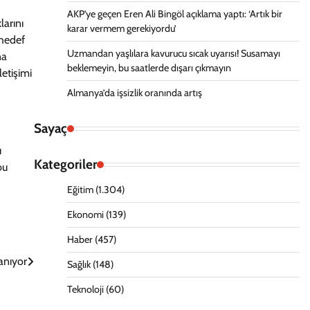
AKP’ye geçen Eren Ali Bingöl açıklama yaptı: ‘Artık bir
larını
karar vermem gerekiyordu’
 hedef
Uzmandan yaşlılara kavurucu sıcak uyarısı! Susamayı
na
beklemeyin, bu saatlerde dışarı çıkmayın
letişimi
Almanya’da işsizlik oranında artış
Sayaç
ı
Kategoriler
bu
Eğitim
(1.304)
Ekonomi
(139)
Haber
(457)
şanıyor
Sağlık
(148)
Teknoloji
(60)