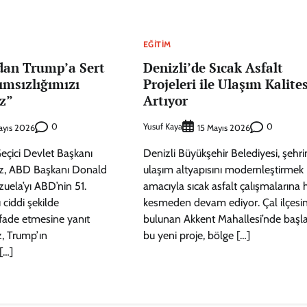
EĞITIM
dan Trump’a Sert
Denizli’de Sıcak Asfalt
ımsızlığımızı
Projeleri ile Ulaşım Kalites
z”
Artıyor
0
Yusuf Kaya
0
ayıs 2026
15 Mayıs 2026
eçici Devlet Başkanı
Denizli Büyükşehir Belediyesi, şehri
z, ABD Başkanı Donald
ulaşım altyapısını modernleştirmek
uela’yı ABD’nin 51.
amacıyla sıcak asfalt çalışmalarına 
 ciddi şekilde
kesmeden devam ediyor. Çal ilçesi
fade etmesine yanıt
bulunan Akkent Mahallesi’nde başla
z, Trump’ın
bu yeni proje, bölge […]
[…]