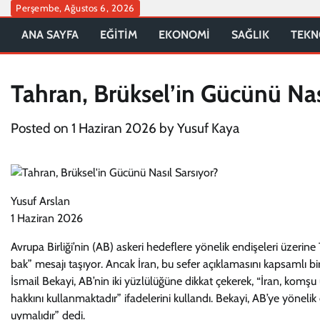
Skip
Perşembe, Ağustos 6, 2026
to
ANA SAYFA
EĞİTİM
EKONOMİ
SAĞLIK
TEKN
content
Tahran, Brüksel’in Gücünü Nas
Posted on
1 Haziran 2026
by
Yusuf Kaya
Yusuf Arslan
1 Haziran 2026
Avrupa Birliği’nin (AB) askeri hedeflere yönelik endişeleri üzerine
bak” mesajı taşıyor. Ancak İran, bu sefer açıklamasını kapsamlı b
İsmail Bekayi, AB’nin iki yüzlülüğüne dikkat çekerek, “İran, komş
hakkını kullanmaktadır” ifadelerini kullandı. Bekayi, AB’ye yönelik 
uymalıdır” dedi.