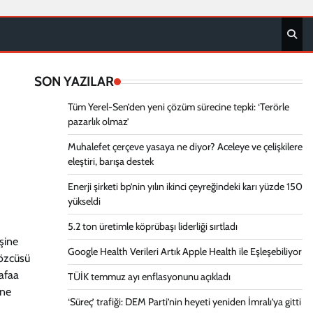
SON YAZILAR
Tüm Yerel-Sen’den yeni çözüm sürecine tepki: ‘Terörle
pazarlık olmaz’
Muhalefet çerçeve yasaya ne diyor? Aceleye ve çelişkilere
eleştiri, barışa destek
Enerji şirketi bp’nin yılın ikinci çeyreğindeki karı yüzde 150
yükseldi
5.2 ton üretimle köprübaşı liderliği sırtladı
işine
Google Health Verileri Artık Apple Health ile Eşleşebiliyor
Sözcüsü
dafaa
TÜİK temmuz ayı enflasyonunu açıkladı
’ne
‘Süreç’ trafiği: DEM Parti’nin heyeti yeniden İmralı’ya gitti