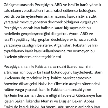
Görüşme sırasında Pezeşkiyan, ABD ve İsrail’in İran’a yönelik
saldırılarını ve suikastlerini asla kabul edilemez bulduğunu
belirtti. Bu tür eylemlerin asıl amacının, İran’da istikrarsızlık
yaratarak mevcut yönetimi devirmek olduğunu vurgulayan
Pezeşkiyan, ancak İran halkının kararlılığı sayesinde bu
hedeflerin gerçekleşmediğini dile getirdi. Ayrıca, ABD ve
İsrail’in çeşitli ayrılıkçı grupları destekleyerek iç huzursuzluk
yaratmaya çalıştığını belirterek, Afganistan, Pakistan ve Irak
topraklarının İran’a karşı kullanılmasına izin vermeyen bu
ülkelerin yönetimlerine teşekkür etti.
Pezeşkiyan, İran ile Pakistan arasındaki ticaret hacminin
artırılması için büyük bir fırsat bulunduğunu kaydederek, İslam
ülkelerinin dış tehditlere karşı birlikte hareket etmesinin
önemine dikkat çekti. Nakvi ise, ülkesinin ateşkes sürecindeki
rolüne vurgu yaparak, İran ile Pakistan arasındaki yakın
ilişkilerin her zaman devam ettiğini ifade etti. Görüşmeye İran
İçişleri Bakanı İskender Mümini ve Dışişleri Bakanı Abbas
Erakçi de katıldı. Nakvi, bu önemli görüşmenin ardından İran