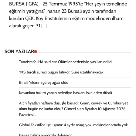
BURSA (İGFA) –25 Temmuz 1995’te “Her şeyin temelinde
eğitimin yattığına” inanan 23 Bursalı aydın tarafından
kurulan ÇEK, Köy Enstitülerinin eğitim modelinden ilham
alarak geçen 31 […]
SON YAZILAR
Tataristan’a İHA saldırısı: Ölümler nedeniyle yas ilan edildi
YKS tercih süreci bugün bitiyor: Süre uzatılmayacak
Binali Yıldırım güreş ağası oldu
Kovanlara bakım yapan belediye başkanı iskeleden düştü
Altın fiyatları haftaya düşüşle başladı: Gram, çeyrek ve Cumhuriyet
altını bugün ne kadar oldu? Güncel altın fiyatları 10 Ağustos 2026
Pazartesi…
Global Tekstil’de işçi isyanı: 4 aydır maaş yok, makineler ortada yok
Beyaz balina aramızda dolaşıyor