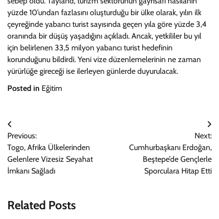
sebep oldu. Tayland, turizm sektörünün gayrisafi hasılanın
yüzde 10’undan fazlasını oluşturduğu bir ülke olarak, yılın ilk
çeyreğinde yabancı turist sayısında geçen yıla göre yüzde 3,4
oranında bir düşüş yaşadığını açıkladı. Ancak, yetkililer bu yıl
için belirlenen 33,5 milyon yabancı turist hedefinin
korunduğunu bildirdi. Yeni vize düzenlemelerinin ne zaman
yürürlüğe gireceği ise ilerleyen günlerde duyurulacak.
Posted in
Eğitim
Yazı
Previous:
Next:
gezinmesi
Togo, Afrika Ülkelerinden
Cumhurbaşkanı Erdoğan,
Gelenlere Vizesiz Seyahat
Beştepe’de Gençlerle
İmkanı Sağladı
Sporculara Hitap Etti
Related Posts