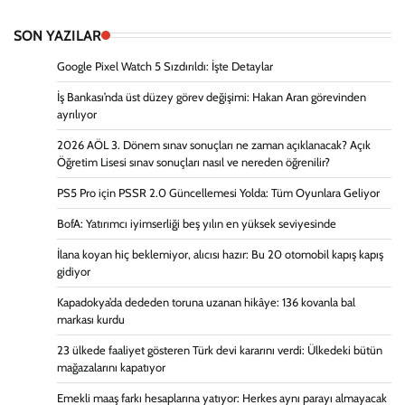
SON YAZILAR
Google Pixel Watch 5 Sızdırıldı: İşte Detaylar
İş Bankası’nda üst düzey görev değişimi: Hakan Aran görevinden
ayrılıyor
2026 AÖL 3. Dönem sınav sonuçları ne zaman açıklanacak? Açık
Öğretim Lisesi sınav sonuçları nasıl ve nereden öğrenilir?
PS5 Pro için PSSR 2.0 Güncellemesi Yolda: Tüm Oyunlara Geliyor
BofA: Yatırımcı iyimserliği beş yılın en yüksek seviyesinde
İlana koyan hiç beklemiyor, alıcısı hazır: Bu 20 otomobil kapış kapış
gidiyor
Kapadokya’da dededen toruna uzanan hikâye: 136 kovanla bal
markası kurdu
23 ülkede faaliyet gösteren Türk devi kararını verdi: Ülkedeki bütün
mağazalarını kapatıyor
Emekli maaş farkı hesaplarına yatıyor: Herkes aynı parayı almayacak