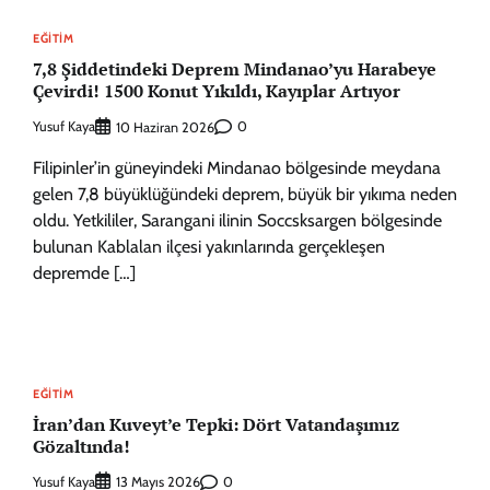
EĞITIM
7,8 Şiddetindeki Deprem Mindanao’yu Harabeye
Çevirdi! 1500 Konut Yıkıldı, Kayıplar Artıyor
Yusuf Kaya
0
10 Haziran 2026
Filipinler’in güneyindeki Mindanao bölgesinde meydana
gelen 7,8 büyüklüğündeki deprem, büyük bir yıkıma neden
oldu. Yetkililer, Sarangani ilinin Soccsksargen bölgesinde
bulunan Kablalan ilçesi yakınlarında gerçekleşen
depremde […]
EĞITIM
İran’dan Kuveyt’e Tepki: Dört Vatandaşımız
Gözaltında!
Yusuf Kaya
0
13 Mayıs 2026