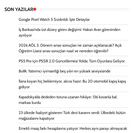
SON YAZILAR
Google Pixel Watch 5 Sızdırıldı: İşte Detaylar
İş Bankası’nda üst düzey görev değişimi: Hakan Aran görevinden
ayrılıyor
2026 AÖL 3. Dönem sınav sonuçları ne zaman açıklanacak? Açık
Öğretim Lisesi sınav sonuçları nasıl ve nereden öğrenilir?
PS5 Pro için PSSR 2.0 Güncellemesi Yolda: Tüm Oyunlara Geliyor
BofA: Yatırımcı iyimserliği beş yılın en yüksek seviyesinde
İlana koyan hiç beklemiyor, alıcısı hazır: Bu 20 otomobil kapış kapış
gidiyor
Kapadokya’da dededen toruna uzanan hikâye: 136 kovanla bal
markası kurdu
23 ülkede faaliyet gösteren Türk devi kararını verdi: Ülkedeki bütün
mağazalarını kapatıyor
Emekli maaş farkı hesaplarına yatıyor: Herkes aynı parayı almayacak