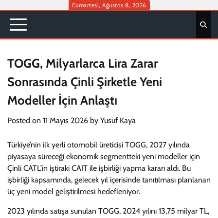
Skip
Cumartesi, Ağustos 8, 2026
to
content
TOGG, Milyarlarca Lira Zarar
Sonrasında Çinli Şirketle Yeni
Modeller İçin Anlaştı
Posted on
11 Mayıs 2026
by
Yusuf Kaya
Türkiye’nin ilk yerli otomobil üreticisi TOGG, 2027 yılında
piyasaya süreceği ekonomik segmentteki yeni modeller için
Çinli CATL’in iştiraki CAIT ile işbirliği yapma kararı aldı. Bu
işbirliği kapsamında, gelecek yıl içerisinde tanıtılması planlanan
üç yeni model geliştirilmesi hedefleniyor.
2023 yılında satışa sunulan TOGG, 2024 yılını 13,75 milyar TL,