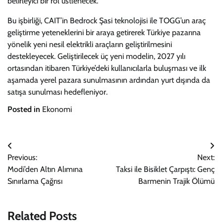
belirleyici bir rol üstlenecek.
Bu işbirliği, CAIT’in Bedrock Şasi teknolojisi ile TOGG’un araç
geliştirme yeteneklerini bir araya getirerek Türkiye pazarına
yönelik yeni nesil elektrikli araçların geliştirilmesini
destekleyecek. Geliştirilecek üç yeni modelin, 2027 yılı
ortasından itibaren Türkiye’deki kullanıcılarla buluşması ve ilk
aşamada yerel pazara sunulmasının ardından yurt dışında da
satışa sunulması hedefleniyor.
Posted in
Ekonomi
Yazı
Previous:
Next:
gezinmesi
Modi’den Altın Alımına
Taksi ile Bisiklet Çarpıştı: Genç
Sınırlama Çağrısı
Barmenin Trajik Ölümü
Related Posts