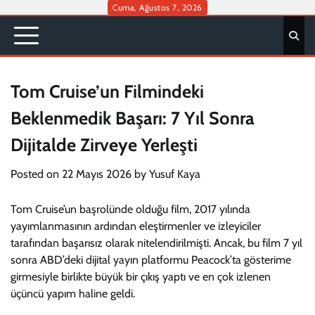
Skip
Cuma, Ağustos 7, 2026
to
content
Tom Cruise’un Filmindeki
Beklenmedik Başarı: 7 Yıl Sonra
Dijitalde Zirveye Yerleşti
Posted on
22 Mayıs 2026
by
Yusuf Kaya
Tom Cruise’un başrolünde olduğu film, 2017 yılında
yayımlanmasının ardından eleştirmenler ve izleyiciler
tarafından başarısız olarak nitelendirilmişti. Ancak, bu film 7 yıl
sonra ABD’deki dijital yayın platformu Peacock’ta gösterime
girmesiyle birlikte büyük bir çıkış yaptı ve en çok izlenen
üçüncü yapım haline geldi.