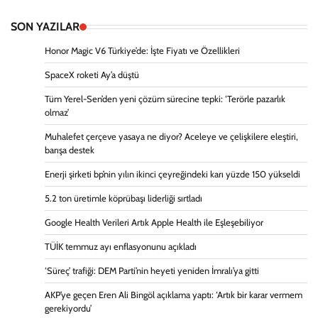
SON YAZILAR
Honor Magic V6 Türkiye’de: İşte Fiyatı ve Özellikleri
SpaceX roketi Ay’a düştü
Tüm Yerel-Sen’den yeni çözüm sürecine tepki: ‘Terörle pazarlık
olmaz’
Muhalefet çerçeve yasaya ne diyor? Aceleye ve çelişkilere eleştiri,
barışa destek
Enerji şirketi bp’nin yılın ikinci çeyreğindeki karı yüzde 150 yükseldi
5.2 ton üretimle köprübaşı liderliği sırtladı
Google Health Verileri Artık Apple Health ile Eşleşebiliyor
TÜİK temmuz ayı enflasyonunu açıkladı
‘Süreç’ trafiği: DEM Parti’nin heyeti yeniden İmralı’ya gitti
AKP’ye geçen Eren Ali Bingöl açıklama yaptı: ‘Artık bir karar vermem
gerekiyordu’