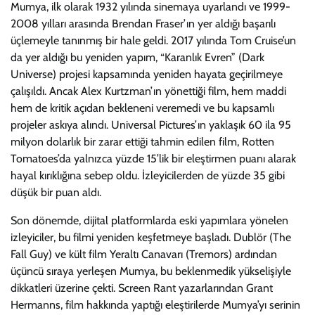
Mumya, ilk olarak 1932 yılında sinemaya uyarlandı ve 1999-
2008 yılları arasında Brendan Fraser’ın yer aldığı başarılı
üçlemeyle tanınmış bir hale geldi. 2017 yılında Tom Cruise’un
da yer aldığı bu yeniden yapım, “Karanlık Evren” (Dark
Universe) projesi kapsamında yeniden hayata geçirilmeye
çalışıldı. Ancak Alex Kurtzman’ın yönettiği film, hem maddi
hem de kritik açıdan bekleneni veremedi ve bu kapsamlı
projeler askıya alındı. Universal Pictures’ın yaklaşık 60 ila 95
milyon dolarlık bir zarar ettiği tahmin edilen film, Rotten
Tomatoes’da yalnızca yüzde 15’lik bir eleştirmen puanı alarak
hayal kırıklığına sebep oldu. İzleyicilerden de yüzde 35 gibi
düşük bir puan aldı.
Son dönemde, dijital platformlarda eski yapımlara yönelen
izleyiciler, bu filmi yeniden keşfetmeye başladı. Dublör (The
Fall Guy) ve kült film Yeraltı Canavarı (Tremors) ardından
üçüncü sıraya yerleşen Mumya, bu beklenmedik yükselişiyle
dikkatleri üzerine çekti. Screen Rant yazarlarından Grant
Hermanns, film hakkında yaptığı eleştirilerde Mumya’yı serinin