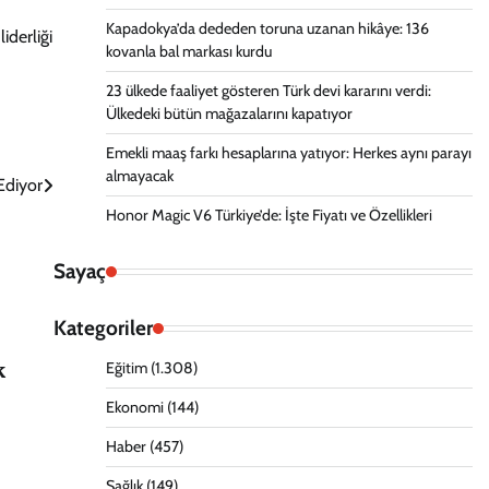
Kapadokya’da dededen toruna uzanan hikâye: 136
iderliği
kovanla bal markası kurdu
23 ülkede faaliyet gösteren Türk devi kararını verdi:
Ülkedeki bütün mağazalarını kapatıyor
Emekli maaş farkı hesaplarına yatıyor: Herkes aynı parayı
almayacak
diyor
Honor Magic V6 Türkiye’de: İşte Fiyatı ve Özellikleri
Sayaç
Kategoriler
k
Eğitim
(1.308)
Ekonomi
(144)
Haber
(457)
Sağlık
(149)