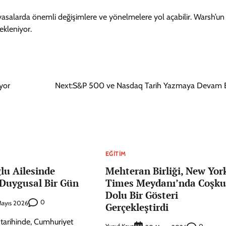
yasalarda önemli değişimlere ve yönelmelere yol açabilir. Warsh’un l
bekleniyor.
iyor
Next:
S&P 500 ve Nasdaq Tarih Yazmaya Devam E
EĞITIM
lu Ailesinde
Mehteran Birliği, New Yor
 Duygusal Bir Gün
Times Meydanı’nda Coşku
Dolu Bir Gösteri
0
ayıs 2026
Gerçekleştirdi
tarihinde, Cumhuriyet