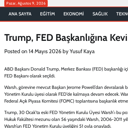
Skip
Pazar, Ağustos 9, 2026
to
ANA SAYFA
EĞİTİM
EKONOMİ
SAĞLIK
TEKN
content
Trump, FED Başkanlığına Kevi
Posted on
14 Mayıs 2026
by
Yusuf Kaya
ABD Başkanı Donald Trump, Merkez Bankası (FED) başkanlığı içi
FED Başkanı olarak seçildi.
Warsh, görevine mevcut Başkan Jerome Powell’dan devralarak baş
Yönetim Kurulu üyesi olarak FED’de kalmaya devam edecek. Warsh
Federal Açık Piyasa Komitesi (FOMC) toplantısına başkanlık etmes
Trump, 30 Ocak’ta eski FED Yönetim Kurulu Üyesi Warsh’ı bu poz
Hukuk Fakültesi mezunu olan 56 yaşındaki Warsh, 2006-2011 yıll
Warsh’un FED Yönetim Kurulu üyeliğini 51 oyla onayladı.