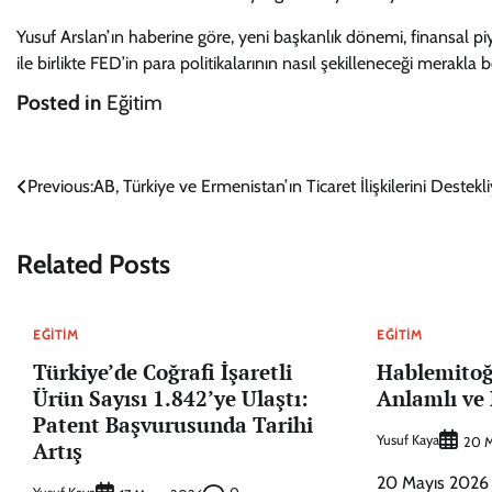
Yusuf Arslan’ın haberine göre, yeni başkanlık dönemi, finansal pi
ile birlikte FED’in para politikalarının nasıl şekilleneceği merakla 
Posted in
Eğitim
Yazı
Previous:
AB, Türkiye ve Ermenistan’ın Ticaret İlişkilerini Destekl
gezinmesi
Related Posts
EĞITIM
EĞITIM
Türkiye’de Coğrafi İşaretli
Hablemitoğ
Ürün Sayısı 1.842’ye Ulaştı:
Anlamlı ve
Patent Başvurusunda Tarihi
Yusuf Kaya
20 M
Artış
20 Mayıs 2026 