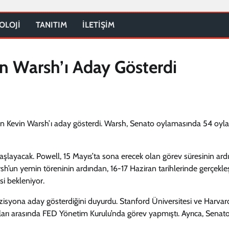
OLOJİ
TANITIM
İLETİŞİM
n Warsh’ı Aday Gösterdi
n Kevin Warsh’ı aday gösterdi. Warsh, Senato oylamasında 54 oyla
layacak. Powell, 15 Mayıs’ta sona erecek olan görev süresinin ar
’un yemin töreninin ardından, 16-17 Haziran tarihlerinde gerçekle
i bekleniyor.
isyona aday gösterdiğini duyurdu. Stanford Üniversitesi ve Harvar
arı arasında FED Yönetim Kurulu’nda görev yapmıştı. Ayrıca, Senat