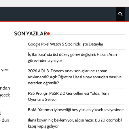
SON YAZILAR
Google Pixel Watch 5 Sızdırıldı: İşte Detaylar
İş Bankası’nda üst düzey görev değişimi: Hakan Aran
görevinden ayrılıyor
 yeni
2026 AÖL 3. Dönem sınav sonuçları ne zaman
açıklanacak? Açık Öğretim Lisesi sınav sonuçları nasıl ve
nereden öğrenilir?
dından
PS5 Pro için PSSR 2.0 Güncellemesi Yolda: Tüm
şecek
Oyunlara Geliyor
BofA: Yatırımcı iyimserliği beş yılın en yüksek seviyesinde
d
o dün
İlana koyan hiç beklemiyor, alıcısı hazır: Bu 20 otomobil
kapış kapış gidiyor